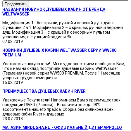
Продолжить
НАЗВАНИЯ НОВИНОК ДУШЕВЫХ КАБИН ОТ БРЕНДА
WELTWASSER
Модификация 1 - без крыши, ручной и верхний душ, душ с
функцией 2 в 1. Модификация 2 – с крышей, ручной и верхний
душ. Модификация 3 – с крышей и сенсорным пультом
управления, с функцией радио и Blu
07.03.2019
НОВИНКИ ДУШЕВЫХ КАБИН WELTWASSER СЕРИИ WW500
PREMIUM
Уважаемые покупатели! Мы с удовольствием сообщаем Вам,
что к нам на склад поступили душевые кабины WeltWasser
(Германия) новой серии WW500 PREMIUM. После 11 месяцев
упорных трудов немецких и
15.02.2019
ПРЕИМУЩЕСТВА ДУШЕВЫХ КАБИН RIVER
Уважаемые Покупатели! Напоминаем Вам о преимуществах
продукции RIVER (Россия): В наличии всегда 98%
ассортимента нашего прайса. Сборка без силикона всех
душевых кабин River и душевых
23.07.2018
МАГАЗИН MIRDUSHA.RU - ОФИЦИАЛЬНЫЙ ДИЛЕР APPOLLO