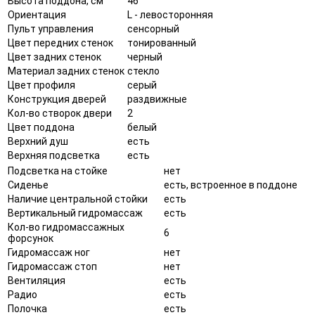
Высота поддона, см
46
Ориентация
L - левосторонняя
Пульт управления
сенсорный
Цвет передних стенок
тонированный
Цвет задних стенок
черный
Материал задних стенок
стекло
Цвет профиля
серый
Конструкция дверей
раздвижные
Кол-во створок двери
2
Цвет поддона
белый
Верхний душ
есть
Верхняя подсветка
есть
Подсветка на стойке
нет
Сиденье
есть, встроенное в поддоне
Наличие центральной стойки
есть
Вертикальный гидромассаж
есть
Кол-во гидромассажных
6
форсунок
Гидромассаж ног
нет
Гидромассаж стоп
нет
Вентиляция
есть
Радио
есть
Полочка
есть