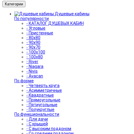
Категории
Душевые кабины
По популярности
- КАТАЛОГ ДУШЕВЫХ КАБИН
- Угловые
- Пристенные
- 80x80
- 90x90
- 90x70
- 100x100
- 100x80
- River
- Niagara
- Nivis
- Avacan
По форме
- Четверть круга
- Асимметричные
- Квадратные
- Прямоугольные
- Пятиугольные
- Полукруглые
По функциональности
- Для дачи
- С крышей
- С высоким поддоном
- Со средним поддоном