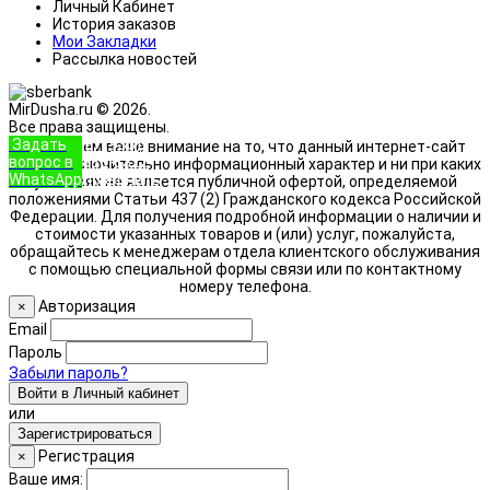
Личный Кабинет
История заказов
Мои Закладки
Рассылка новостей
MirDusha.ru © 2026.
Все права защищены.
Задать
+7 (933)
Обращаем ваше внимание на то, что данный интернет-сайт
вопрос в
888-8322
носит исключительно информационный характер и ни при каких
WhatsApp
Позвонить
условиях не является публичной офертой, определяемой
положениями Статьи 437 (2) Гражданского кодекса Российской
Федерации. Для получения подробной информации о наличии и
стоимости указанных товаров и (или) услуг, пожалуйста,
обращайтесь к менеджерам отдела клиентского обслуживания
с помощью специальной формы связи или по контактному
номеру телефона.
Авторизация
×
Email
Пароль
Забыли пароль?
Войти в Личный кабинет
или
Зарегистрироваться
Регистрация
×
Ваше имя: