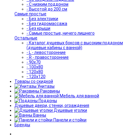
- С низким поддоном
- Высотой до 200 см
Самые простые
- Без электрики
- Без гидромассажа
- Без крыши
- Самые простые, ничего лишнего
Остальные
- Каталог душевых боксов с высоким поддоном
(душевые кабины с ванной)
- L - левосторонние
- R - правосторонние
- 90x70
- 100x80
- 120x80
- 120x120
Товары со скидкой
Унитазы
Раковины
Мебель для ванной
Поддоны
Душевые двери, стенки, ограждения
Душевые уголки
Ванны
Панели и стойки
Бренды