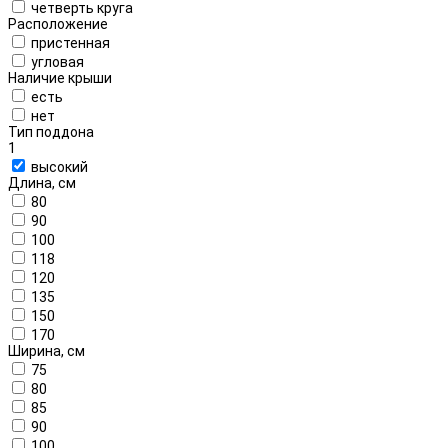
четверть круга
Расположение
пристенная
угловая
Наличие крыши
есть
нет
Тип поддона
1
высокий
Длина, см
80
90
100
118
120
135
150
170
Ширина, см
75
80
85
90
100