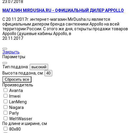
23.07.2018
МАГАЗИН MIRDUSHA.RU - ОФИЦИАЛЬНЫЙ ДИЛЕР APPOLLO
С 20.11.2017г. интернет-магазин MirDusha.ru является
официальным дилером бренда сантехники Appollo на всей
территории России. С этого же дня, открыты продажи товаров
Appollo (душевые кабины Appollo, в
20.11.2017
Закрыть
Параметры
Тип поддона:
высокий
Высота поддона, см:
40
Сбросить все
Производитель
Avanta
Imwei
LanMeng
Niagara
Parly
WeltWasser
По длине и ширине, см
80x80