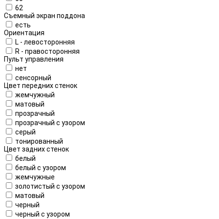
62
Съемный экран поддона
есть
Ориентация
L - левосторонняя
R - правосторонняя
Пульт управления
нет
сенсорный
Цвет передних стенок
жемчужный
матовый
прозрачный
прозрачный с узором
серый
тонированный
Цвет задних стенок
белый
белый с узором
жемчужные
золотистый с узором
матовый
черный
черный с узором