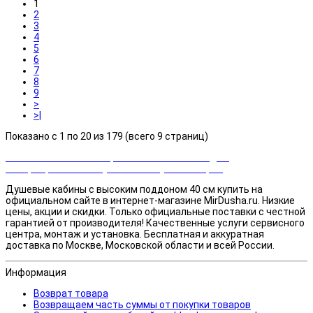
1
2
3
4
5
6
7
8
9
>
>|
Показано с 1 по 20 из 179 (всего 9 страниц)
Закажи сейчас и выбирай cashback или скидка!
Возвращаем часть суммы от покупки товаров
Душевые кабины с высоким поддоном 40 см купить на
официальном сайте в интернет-магазине MirDusha.ru. Низкие
цены, акции и скидки. Только официальные поставки c честной
гарантией от производителя! Качественные услуги сервисного
центра, монтаж и установка. Бесплатная и аккуратная
доставка по Москве, Московской области и всей России.
Информация
Возврат товара
Возвращаем часть суммы от покупки товаров