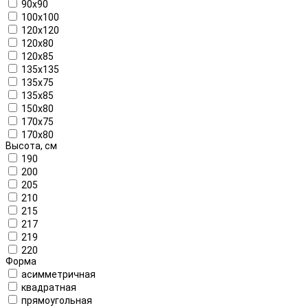
90x90
100x100
120x120
120x80
120x85
135x135
135x75
135x85
150x80
170x75
170x80
Высота, см
190
200
205
210
215
217
219
220
Форма
асимметричная
квадратная
прямоугольная