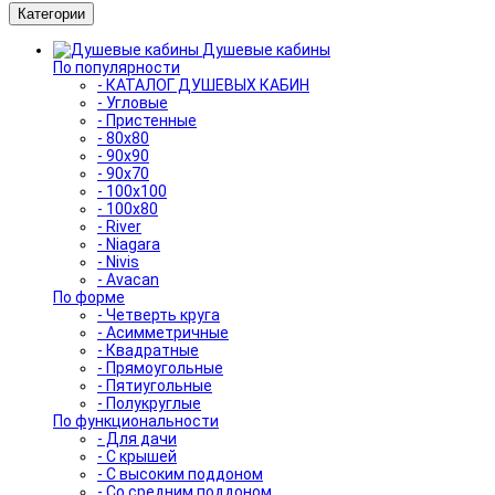
Категории
Душевые кабины
По популярности
- КАТАЛОГ ДУШЕВЫХ КАБИН
- Угловые
- Пристенные
- 80x80
- 90x90
- 90x70
- 100x100
- 100x80
- River
- Niagara
- Nivis
- Avacan
По форме
- Четверть круга
- Асимметричные
- Квадратные
- Прямоугольные
- Пятиугольные
- Полукруглые
По функциональности
- Для дачи
- С крышей
- С высоким поддоном
- Со средним поддоном