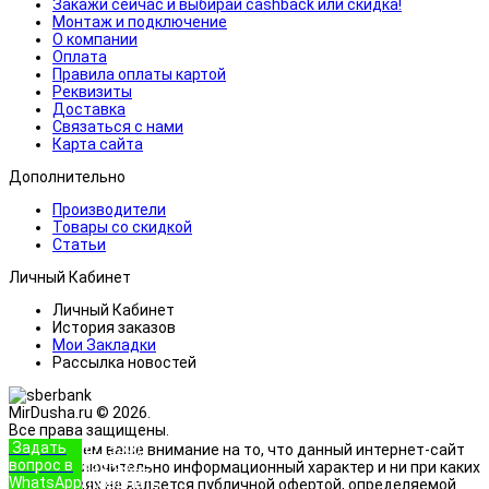
Закажи сейчас и выбирай cashback или скидка!
Монтаж и подключение
О компании
Оплата
Правила оплаты картой
Реквизиты
Доставка
Связаться с нами
Карта сайта
Дополнительно
Производители
Товары со скидкой
Статьи
Личный Кабинет
Личный Кабинет
История заказов
Мои Закладки
Рассылка новостей
MirDusha.ru © 2026.
Все права защищены.
Задать
+7 (933)
Обращаем ваше внимание на то, что данный интернет-сайт
вопрос в
888-8322
носит исключительно информационный характер и ни при каких
WhatsApp
Позвонить
условиях не является публичной офертой, определяемой