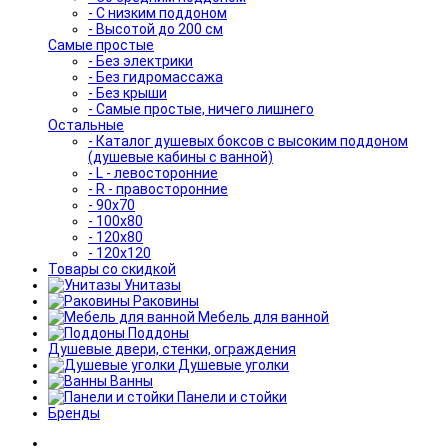
- С низким поддоном
- Высотой до 200 см
Самые простые
- Без электрики
- Без гидромассажа
- Без крыши
- Самые простые, ничего лишнего
Остальные
- Каталог душевых боксов с высоким поддоном
(душевые кабины с ванной)
- L - левосторонние
- R - правосторонние
- 90x70
- 100x80
- 120x80
- 120x120
Товары со скидкой
Унитазы
Раковины
Мебель для ванной
Поддоны
Душевые двери, стенки, ограждения
Душевые уголки
Ванны
Панели и стойки
Бренды