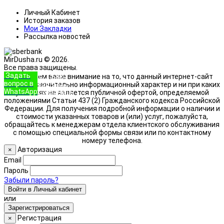
Личный Кабинет
История заказов
Мои Закладки
Рассылка новостей
MirDusha.ru © 2026.
Все права защищены.
Задать
+7 (933)
Обращаем ваше внимание на то, что данный интернет-сайт
вопрос в
888-8322
носит исключительно информационный характер и ни при каких
WhatsApp
Позвонить
условиях не является публичной офертой, определяемой
положениями Статьи 437 (2) Гражданского кодекса Российской
Федерации. Для получения подробной информации о наличии и
стоимости указанных товаров и (или) услуг, пожалуйста,
обращайтесь к менеджерам отдела клиентского обслуживания
с помощью специальной формы связи или по контактному
номеру телефона.
Авторизация
×
Email
Пароль
Забыли пароль?
Войти в Личный кабинет
или
Зарегистрироваться
Регистрация
×