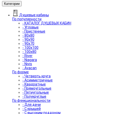
Категории
Душевые кабины
По популярности
- КАТАЛОГ ДУШЕВЫХ КАБИН
- Угловые
- Пристенные
- 80x80
- 90x90
- 90x70
- 100x100
- 100x80
- River
- Niagara
- Nivis
- Avacan
По форме
- Четверть круга
- Асимметричные
- Квадратные
- Прямоугольные
- Пятиугольные
- Полукруглые
По функциональности
- Для дачи
- С крышей
- С высоким поддоном