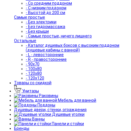
- Со средним поддоном
- С низким поддоном
- Высотой до 200 см
Самые простые
- Без электрики
- Без гидромассажа
- Без крыши
- Самые простые, ничего лишнего
Остальные
- Каталог душевых боксов с высоким поддоном
(душевые кабины с ванной)
- L - левосторонние
- R - правосторонние
- 90x70
- 100x80
- 120x80
- 120x120
Товары со скидкой
Унитазы
Раковины
Мебель для ванной
Поддоны
Душевые двери, стенки, ограждения
Душевые уголки
Ванны
Панели и стойки
Бренды