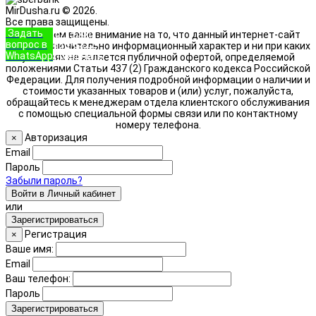
MirDusha.ru © 2026.
Все права защищены.
Задать
+7 (933)
Обращаем ваше внимание на то, что данный интернет-сайт
вопрос в
888-8322
носит исключительно информационный характер и ни при каких
WhatsApp
Позвонить
условиях не является публичной офертой, определяемой
положениями Статьи 437 (2) Гражданского кодекса Российской
Федерации. Для получения подробной информации о наличии и
стоимости указанных товаров и (или) услуг, пожалуйста,
обращайтесь к менеджерам отдела клиентского обслуживания
с помощью специальной формы связи или по контактному
номеру телефона.
Авторизация
×
Email
Пароль
Забыли пароль?
Войти в Личный кабинет
или
Зарегистрироваться
Регистрация
×
Ваше имя:
Email
Ваш телефон:
Пароль
Зарегистрироваться