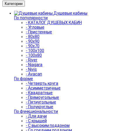
Категории
Душевые кабины
По популярности
- КАТАЛОГ ДУШЕВЫХ КАБИН
- Угловые
- Пристенные
- 80x80
- 90x90
- 90x70
- 100x100
- 100x80
- River
- Niagara
- Nivis
- Avacan
По форме
- Четверть круга
- Асимметричные
- Квадратные
- Прямоугольные
- Пятиугольные
- Полукруглые
По функциональности
- Для дачи
- С крышей
- С высоким поддоном
- Со средним поддоном