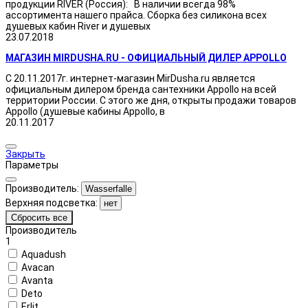
продукции RIVER (Россия): В наличии всегда 98%
ассортимента нашего прайса. Сборка без силикона всех
душевых кабин River и душевых
23.07.2018
МАГАЗИН MIRDUSHA.RU - ОФИЦИАЛЬНЫЙ ДИЛЕР APPOLLO
С 20.11.2017г. интернет-магазин MirDusha.ru является
официальным дилером бренда сантехники Appollo на всей
территории России. С этого же дня, открыты продажи товаров
Appollo (душевые кабины Appollo, в
20.11.2017
Закрыть
Параметры
Производитель:
Wasserfalle
Верхняя подсветка:
нет
Сбросить все
Производитель
1
Aquadush
Avacan
Avanta
Deto
Erlit