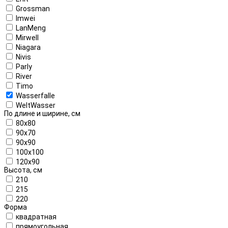
Grossman
Imwei
LanMeng
Mirwell
Niagara
Nivis
Parly
River
Timo
Wasserfalle
WeltWasser
По длине и ширине, см
80x80
90x70
90x90
100x100
120x90
Высота, см
210
215
220
Форма
квадратная
прямоугольная