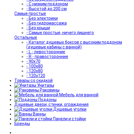
- С низким поддоном
- Высотой до 200 см
Самые простые
- Без электрики
- Без гидромассажа
- Без крыши
- Самые простые, ничего лишнего
Остальные
- Каталог душевых боксов с высоким поддоном
(душевые кабины с ванной)
- L - левосторонние
- R - правосторонние
- 90x70
- 100x80
- 120x80
- 120x120
Товары со скидкой
Унитазы
Раковины
Мебель для ванной
Поддоны
Душевые двери, стенки, ограждения
Душевые уголки
Ванны
Панели и стойки
Бренды