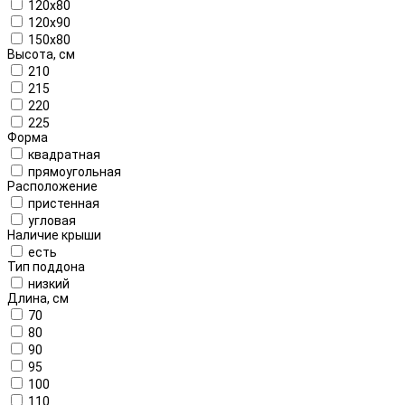
120x80
120x90
150x80
Высота, см
210
215
220
225
Форма
квадратная
прямоугольная
Расположение
пристенная
угловая
Наличие крыши
есть
Тип поддона
низкий
Длина, см
70
80
90
95
100
110