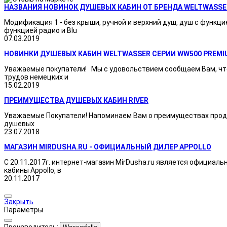
НАЗВАНИЯ НОВИНОК ДУШЕВЫХ КАБИН ОТ БРЕНДА WELTWASSE
Модификация 1 - без крыши, ручной и верхний душ, душ с функци
функцией радио и Blu
07.03.2019
НОВИНКИ ДУШЕВЫХ КАБИН WELTWASSER СЕРИИ WW500 PREMI
Уважаемые покупатели! Мы с удовольствием сообщаем Вам, что
трудов немецких и
15.02.2019
ПРЕИМУЩЕСТВА ДУШЕВЫХ КАБИН RIVER
Уважаемые Покупатели! Напоминаем Вам о преимуществах продукц
душевых
23.07.2018
МАГАЗИН MIRDUSHA.RU - ОФИЦИАЛЬНЫЙ ДИЛЕР APPOLLO
С 20.11.2017г. интернет-магазин MirDusha.ru является официаль
кабины Appollo, в
20.11.2017
Закрыть
Параметры
Производитель: