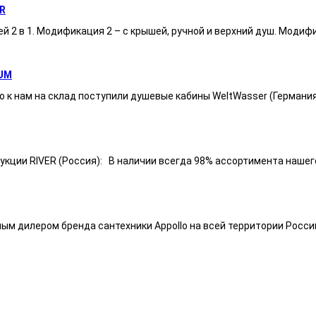
R
ей 2 в 1. Модификация 2 – с крышей, ручной и верхний душ. Модиф
UM
 к нам на склад поступили душевые кабины WeltWasser (Германи
ии RIVER (Россия): В наличии всегда 98% ассортимента нашего п
ным дилером бренда сантехники Appollo на всей территории Росси