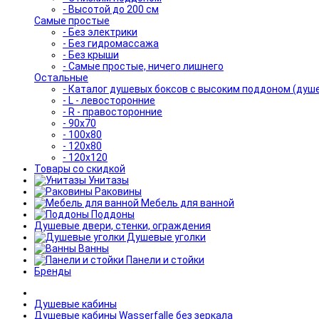
- Высотой до 200 см
Самые простые
- Без электрики
- Без гидромассажа
- Без крыши
- Самые простые, ничего лишнего
Остальные
- Каталог душевых боксов с высоким поддоном (душ
- L - левосторонние
- R - правосторонние
- 90x70
- 100x80
- 120x80
- 120x120
Товары со скидкой
Унитазы
Раковины
Мебель для ванной
Поддоны
Душевые двери, стенки, ограждения
Душевые уголки
Ванны
Панели и стойки
Бренды
Душевые кабины
Душевые кабины Wasserfalle без зеркала