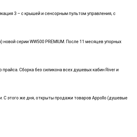
икация 3 – с крышей и сенсорным пультом управления, с
я) новой серии WW500 PREMIUM. После 11 месяцев упорных
райса. Сборка без силикона всех душевых кабин River и
и. С этого же дня, открыты продажи товаров Appollo (душевые