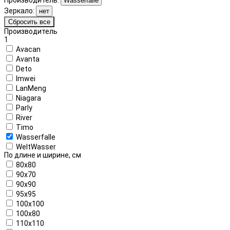
Wasserfalle
Зеркало:
нет
Сбросить все
Производитель
1
Avacan
Avanta
Deto
Imwei
LanMeng
Niagara
Parly
River
Timo
Wasserfalle
WeltWasser
По длине и ширине, см
80x80
90x70
90x90
95x95
100x100
100x80
110x110