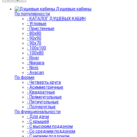
Душевые кабины
По популярности
- КАТАЛОГ ДУШЕВЫХ КАБИН
- Угловые
- Пристенные
- 80x80
- 90x90
- 90x70
- 100x100
- 100x80
- River
- Niagara
- Nivis
- Avacan
По форме
- Четверть круга
- Асимметричные
- Квадратные
- Прямоугольные
- Пятиугольные
- Полукруглые
По функциональности
- Для дачи
- С крышей
- С высоким поддоном
- Со средним поддоном
- С низким поддоном