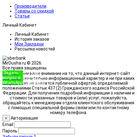
Производители
Товары со скидкой
Статьи
Личный Кабинет
Личный Кабинет
История заказов
Мои Закладки
Рассылка новостей
MirDusha.ru © 2026.
Все права защищены.
Задать
+7 (933)
Обращаем ваше внимание на то, что данный интернет-сайт
вопрос в
888-8322
носит исключительно информационный характер и ни при каких
WhatsApp
Позвонить
условиях не является публичной офертой, определяемой
положениями Статьи 437 (2) Гражданского кодекса Российской
Федерации. Для получения подробной информации о наличии и
стоимости указанных товаров и (или) услуг, пожалуйста,
обращайтесь к менеджерам отдела клиентского обслуживания
с помощью специальной формы связи или по контактному
номеру телефона.
Авторизация
×
Email
Пароль
Забыли пароль?