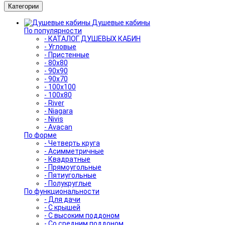
Категории
Душевые кабины
По популярности
- КАТАЛОГ ДУШЕВЫХ КАБИН
- Угловые
- Пристенные
- 80x80
- 90x90
- 90x70
- 100x100
- 100x80
- River
- Niagara
- Nivis
- Avacan
По форме
- Четверть круга
- Асимметричные
- Квадратные
- Прямоугольные
- Пятиугольные
- Полукруглые
По функциональности
- Для дачи
- С крышей
- С высоким поддоном
- Со средним поддоном