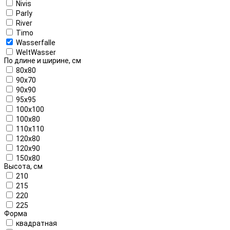
Nivis
Parly
River
Timo
Wasserfalle
WeltWasser
По длине и ширине, см
80x80
90x70
90x90
95x95
100x100
100x80
110x110
120x80
120x90
150x80
Высота, см
210
215
220
225
Форма
квадратная