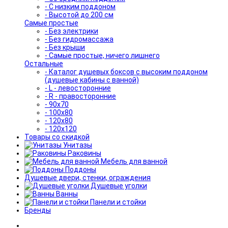
- С низким поддоном
- Высотой до 200 см
Самые простые
- Без электрики
- Без гидромассажа
- Без крыши
- Самые простые, ничего лишнего
Остальные
- Каталог душевых боксов с высоким поддоном
(душевые кабины с ванной)
- L - левосторонние
- R - правосторонние
- 90x70
- 100x80
- 120x80
- 120x120
Товары со скидкой
Унитазы
Раковины
Мебель для ванной
Поддоны
Душевые двери, стенки, ограждения
Душевые уголки
Ванны
Панели и стойки
Бренды