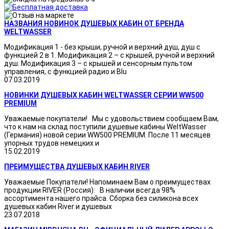
НАЗВАНИЯ НОВИНОК ДУШЕВЫХ КАБИН ОТ БРЕНДА
WELTWASSER
Модификация 1 - без крыши, ручной и верхний душ, душ с
функцией 2 в 1. Модификация 2 – с крышей, ручной и верхний
душ. Модификация 3 – с крышей и сенсорным пультом
управления, с функцией радио и Blu
07.03.2019
НОВИНКИ ДУШЕВЫХ КАБИН WELTWASSER СЕРИИ WW500
PREMIUM
Уважаемые покупатели! Мы с удовольствием сообщаем Вам,
что к нам на склад поступили душевые кабины WeltWasser
(Германия) новой серии WW500 PREMIUM. После 11 месяцев
упорных трудов немецких и
15.02.2019
ПРЕИМУЩЕСТВА ДУШЕВЫХ КАБИН RIVER
Уважаемые Покупатели! Напоминаем Вам о преимуществах
продукции RIVER (Россия): В наличии всегда 98%
ассортимента нашего прайса. Сборка без силикона всех
душевых кабин River и душевых
23.07.2018