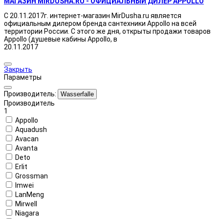
МАГАЗИН MIRDUSHA.RU - ОФИЦИАЛЬНЫЙ ДИЛЕР APPOLLO
С 20.11.2017г. интернет-магазин MirDusha.ru является
официальным дилером бренда сантехники Appollo на всей
территории России. С этого же дня, открыты продажи товаров
Appollo (душевые кабины Appollo, в
20.11.2017
Закрыть
Параметры
Производитель:
Wasserfalle
Производитель
1
Appollo
Aquadush
Avacan
Avanta
Deto
Erlit
Grossman
Imwei
LanMeng
Mirwell
Niagara