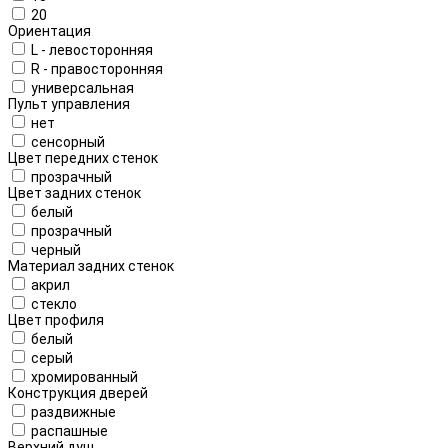
20
Ориентация
L - левосторонняя
R - правосторонняя
универсальная
Пульт управления
нет
сенсорный
Цвет передних стенок
прозрачный
Цвет задних стенок
белый
прозрачный
черный
Материал задних стенок
акрил
стекло
Цвет профиля
белый
серый
хромированный
Конструкция дверей
раздвижные
распашные
Верхний душ