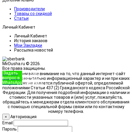
Дополнительно
Производители
Товары со скидкой
Статьи
Личный Кабинет
Личный Кабинет
История заказов
Мои Закладки
Рассылка новостей
MirDusha.ru © 2026.
Все права защищены.
Задать
+7 (933)
Обращаем ваше внимание на то, что данный интернет-сайт
вопрос в
888-8322
носит исключительно информационный характер и ни при каких
WhatsApp
Позвонить
условиях не является публичной офертой, определяемой
положениями Статьи 437 (2) Гражданского кодекса Российской
Федерации. Для получения подробной информации о наличии и
стоимости указанных товаров и (или) услуг, пожалуйста,
обращайтесь к менеджерам отдела клиентского обслуживания
с помощью специальной формы связи или по контактному
номеру телефона.
Авторизация
×
Email
Пароль