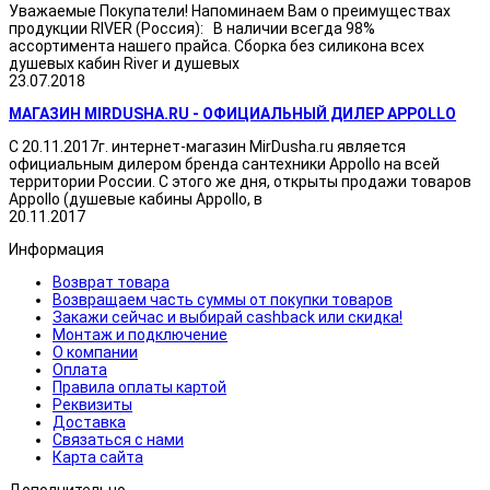
Уважаемые Покупатели! Напоминаем Вам о преимуществах
продукции RIVER (Россия): В наличии всегда 98%
ассортимента нашего прайса. Сборка без силикона всех
душевых кабин River и душевых
23.07.2018
МАГАЗИН MIRDUSHA.RU - ОФИЦИАЛЬНЫЙ ДИЛЕР APPOLLO
С 20.11.2017г. интернет-магазин MirDusha.ru является
официальным дилером бренда сантехники Appollo на всей
территории России. С этого же дня, открыты продажи товаров
Appollo (душевые кабины Appollo, в
20.11.2017
Информация
Возврат товара
Возвращаем часть суммы от покупки товаров
Закажи сейчас и выбирай cashback или скидка!
Монтаж и подключение
О компании
Оплата
Правила оплаты картой
Реквизиты
Доставка
Связаться с нами
Карта сайта