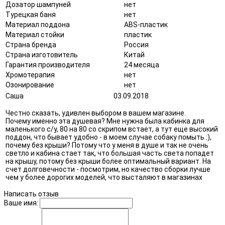
Дозатор шампуней
нет
Турецкая баня
нет
Материал поддона
ABS-пластик
Материал стойки
пластик
Страна бренда
Россия
Страна изготовитель
Китай
Гарантия производителя
24 месяца
Хромотерапия
нет
Озонирование
нет
Саша
03.09.2018
Честно сказать, удивлен выбором в вашем магазине.
Почему именно эта душевая? Мне нужна была кабинка для
маленького с/у, 80 на 80 со скрипом встает, а тут еще высокий
поддон, что бывает удобно - в моем случае собаку помыть :),
почему без крыши? Потому что у меня в душе и так не очень
светло и кабина стает так, что большая часть света попадет
на крышу, потому без крыши более оптимальный вариант. На
счет долговечности - посмотрим, но качество сборки лучше
чем у более дорогих моделей, что высталяют в магазинах
Написать отзыв
Ваше имя: