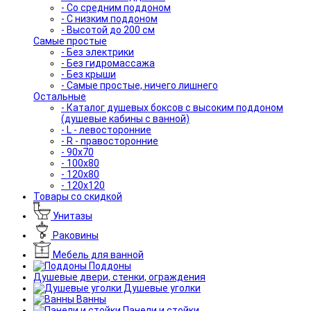
- Со средним поддоном
- С низким поддоном
- Высотой до 200 см
Самые простые
- Без электрики
- Без гидромассажа
- Без крыши
- Самые простые, ничего лишнего
Остальные
- Каталог душевых боксов с высоким поддоном
(душевые кабины с ванной)
- L - левосторонние
- R - правосторонние
- 90x70
- 100x80
- 120x80
- 120x120
Товары со скидкой
Унитазы
Раковины
Мебель для ванной
Поддоны
Душевые двери, стенки, ограждения
Душевые уголки
Ванны
Панели и стойки