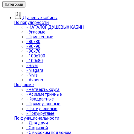
Категории
Душевые кабины
По популярности
- КАТАЛОГ ДУШЕВЫХ КАБИН
- Угловые
- Пристенные
- 80x80
- 90x90
- 90x70
- 100x100
- 100x80
- River
- Niagara
- Nivis
- Avacan
По форме
- Четверть круга
- Асимметричные
- Квадратные
- Прямоугольные
- Пятиугольные
- Полукруглые
По функциональности
- Для дачи
- С крышей
- С высоким поддоном