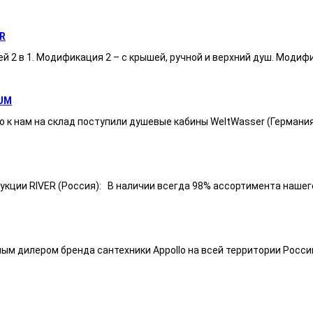
R
ей 2 в 1. Модификация 2 – с крышей, ручной и верхний душ. Модиф
UM
 к нам на склад поступили душевые кабины WeltWasser (Германи
ии RIVER (Россия): В наличии всегда 98% ассортимента нашего п
ным дилером бренда сантехники Appollo на всей территории Росси