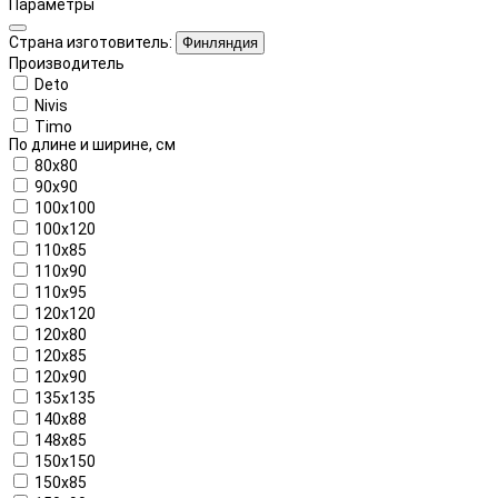
Параметры
Страна изготовитель:
Финляндия
Производитель
Deto
Nivis
Timo
По длине и ширине, см
80x80
90x90
100x100
100x120
110x85
110x90
110x95
120x120
120x80
120x85
120x90
135x135
140x88
148x85
150x150
150x85