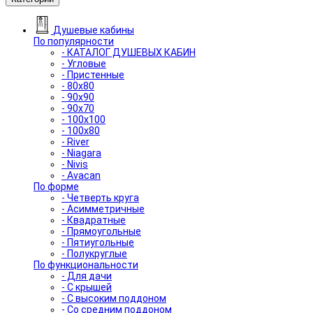
Душевые кабины
По популярности
- КАТАЛОГ ДУШЕВЫХ КАБИН
- Угловые
- Пристенные
- 80x80
- 90x90
- 90x70
- 100x100
- 100x80
- River
- Niagara
- Nivis
- Avacan
По форме
- Четверть круга
- Асимметричные
- Квадратные
- Прямоугольные
- Пятиугольные
- Полукруглые
По функциональности
- Для дачи
- С крышей
- С высоким поддоном
- Со средним поддоном