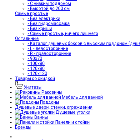
- С низким поддоном
- Высотой до 200 см
Самые простые
- Без электрики
- Без гидромассажа
- Без крыши
- Самые простые, ничего лишнего
Остальные
- Каталог душевых боксов с высоким поддоном (душ
- L - левосторонние
- R - правосторонние
- 90x70
- 100x80
- 120x80
- 120x120
Товары со скидкой
Унитазы
Раковины
Мебель для ванной
Поддоны
Душевые двери, стенки, ограждения
Душевые уголки
Ванны
Панели и стойки
Бренды