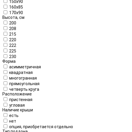
150x90
160х85
170x90
Высота, см
200
208
215
220
222
225
230
Форма
асимметричная
квадратная
многогранная
прямоугольная
четверть круга
Расположение
пристенная
угловая
Наличие крыши
есть
нет
опция, приобретается отдельно
Тип поддона