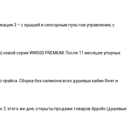
икация 3 – с крышей и сенсорным пультом управления, с
я) новой серии WW500 PREMIUM. После 11 месяцев упорных
райса. Сборка без силикона всех душевых кабин River и
и. С этого же дня, открыты продажи товаров Appollo (душевые