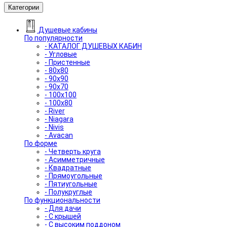
Категории
Душевые кабины
По популярности
- КАТАЛОГ ДУШЕВЫХ КАБИН
- Угловые
- Пристенные
- 80x80
- 90x90
- 90x70
- 100x100
- 100x80
- River
- Niagara
- Nivis
- Avacan
По форме
- Четверть круга
- Асимметричные
- Квадратные
- Прямоугольные
- Пятиугольные
- Полукруглые
По функциональности
- Для дачи
- С крышей
- С высоким поддоном