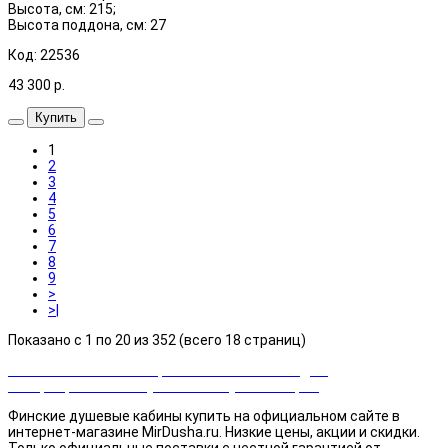
Высота, см: 215;
Высота поддона, см: 27
Код: 22536
43 300
р.
Купить
1
2
3
4
5
6
7
8
9
>
>|
Показано с 1 по 20 из 352 (всего 18 страниц)
Закажи сейчас и выбирай cashback или скидка!
Возвращаем часть суммы от покупки товаров
Финские душевые кабины купить на официальном сайте в
интернет-магазине MirDusha.ru. Низкие цены, акции и скидки.
Только официальные поставки c честной гарантией от