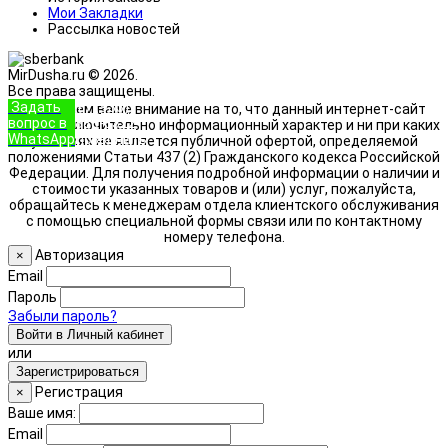
Мои Закладки
Рассылка новостей
MirDusha.ru © 2026.
Все права защищены.
Задать
+7 (933)
Обращаем ваше внимание на то, что данный интернет-сайт
вопрос в
888-8322
носит исключительно информационный характер и ни при каких
WhatsApp
Позвонить
условиях не является публичной офертой, определяемой
положениями Статьи 437 (2) Гражданского кодекса Российской
Федерации. Для получения подробной информации о наличии и
стоимости указанных товаров и (или) услуг, пожалуйста,
обращайтесь к менеджерам отдела клиентского обслуживания
с помощью специальной формы связи или по контактному
номеру телефона.
Авторизация
×
Email
Пароль
Забыли пароль?
Войти в Личный кабинет
или
Зарегистрироваться
Регистрация
×
Ваше имя:
Email