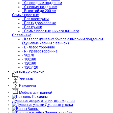
- Со средним поддоном
- С низким поддоном
- Высотой до 200 см
Самые простые
- Без электрики
- Без гидромассажа
- Без крыши
- Самые простые, ничего лишнего
Остальные
- Каталог душевых боксов с высоким поддоном
(душевые кабины с ванной)
- L - левосторонние
- R - правосторонние
- 90x70
- 100x80
- 120x80
- 120x120
Товары со скидкой
Унитазы
Раковины
Мебель для ванной
Поддоны
Душевые двери, стенки, ограждения
Душевые уголки
Ванны
Панели и стойки