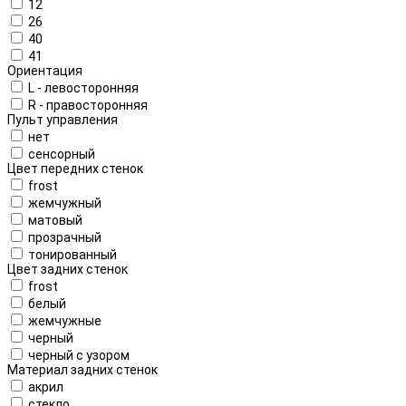
12
26
40
41
Ориентация
L - левосторонняя
R - правосторонняя
Пульт управления
нет
сенсорный
Цвет передних стенок
frost
жемчужный
матовый
прозрачный
тонированный
Цвет задних стенок
frost
белый
жемчужные
черный
черный с узором
Материал задних стенок
акрил
стекло