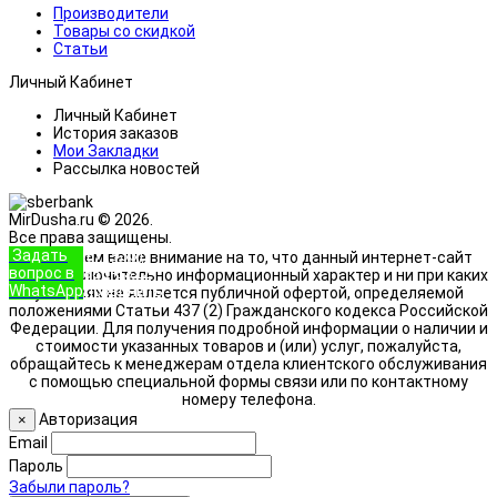
Производители
Товары со скидкой
Статьи
Личный Кабинет
Личный Кабинет
История заказов
Мои Закладки
Рассылка новостей
MirDusha.ru © 2026.
Все права защищены.
Задать
+7 (933)
Обращаем ваше внимание на то, что данный интернет-сайт
вопрос в
888-8322
носит исключительно информационный характер и ни при каких
WhatsApp
Позвонить
условиях не является публичной офертой, определяемой
положениями Статьи 437 (2) Гражданского кодекса Российской
Федерации. Для получения подробной информации о наличии и
стоимости указанных товаров и (или) услуг, пожалуйста,
обращайтесь к менеджерам отдела клиентского обслуживания
с помощью специальной формы связи или по контактному
номеру телефона.
Авторизация
×
Email
Пароль
Забыли пароль?