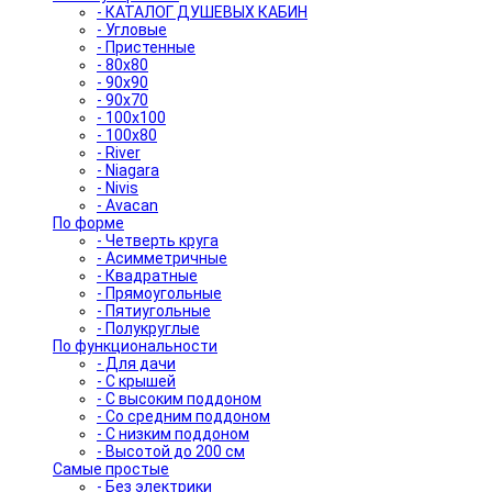
- КАТАЛОГ ДУШЕВЫХ КАБИН
- Угловые
- Пристенные
- 80x80
- 90x90
- 90x70
- 100x100
- 100x80
- River
- Niagara
- Nivis
- Avacan
По форме
- Четверть круга
- Асимметричные
- Квадратные
- Прямоугольные
- Пятиугольные
- Полукруглые
По функциональности
- Для дачи
- С крышей
- С высоким поддоном
- Со средним поддоном
- С низким поддоном
- Высотой до 200 см
Самые простые
- Без электрики