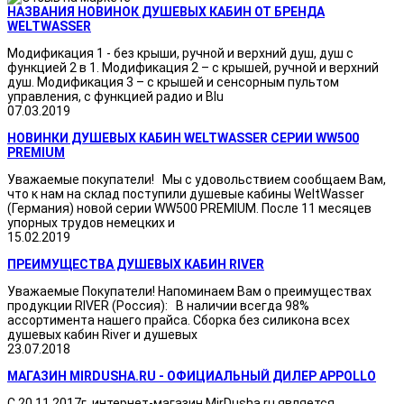
НАЗВАНИЯ НОВИНОК ДУШЕВЫХ КАБИН ОТ БРЕНДА
WELTWASSER
Модификация 1 - без крыши, ручной и верхний душ, душ с
функцией 2 в 1. Модификация 2 – с крышей, ручной и верхний
душ. Модификация 3 – с крышей и сенсорным пультом
управления, с функцией радио и Blu
07.03.2019
НОВИНКИ ДУШЕВЫХ КАБИН WELTWASSER СЕРИИ WW500
PREMIUM
Уважаемые покупатели! Мы с удовольствием сообщаем Вам,
что к нам на склад поступили душевые кабины WeltWasser
(Германия) новой серии WW500 PREMIUM. После 11 месяцев
упорных трудов немецких и
15.02.2019
ПРЕИМУЩЕСТВА ДУШЕВЫХ КАБИН RIVER
Уважаемые Покупатели! Напоминаем Вам о преимуществах
продукции RIVER (Россия): В наличии всегда 98%
ассортимента нашего прайса. Сборка без силикона всех
душевых кабин River и душевых
23.07.2018
МАГАЗИН MIRDUSHA.RU - ОФИЦИАЛЬНЫЙ ДИЛЕР APPOLLO
С 20.11.2017г. интернет-магазин MirDusha.ru является