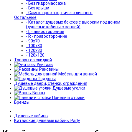
- Без гидромассажа
- Без крыши
- Самые простые, ничего лишнего
Остальные
- Каталог душевых боксов с высоким поддоном
(душевые кабины с ванной)
- L - левосторонние
- R - правосторонние
- 90x70
- 100x80
- 120x80
- 120x120
Товары со скидкой
Унитазы
Раковины
Мебель для ванной
Поддоны
Душевые двери, стенки, ограждения
Душевые уголки
Ванны
Панели и стойки
Бренды
Душевые кабины
Китайские душевые кабины Parly