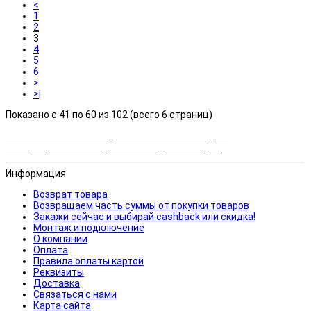
<
1
2
3
4
5
6
>
>|
Показано с 41 по 60 из 102 (всего 6 страниц)
Закажи сейчас и выбирай cashback или скидка!
Возвращаем часть суммы от покупки товаров
Информация
Возврат товара
Возвращаем часть суммы от покупки товаров
Закажи сейчас и выбирай cashback или скидка!
Монтаж и подключение
О компании
Оплата
Правила оплаты картой
Реквизиты
Доставка
Связаться с нами
Карта сайта