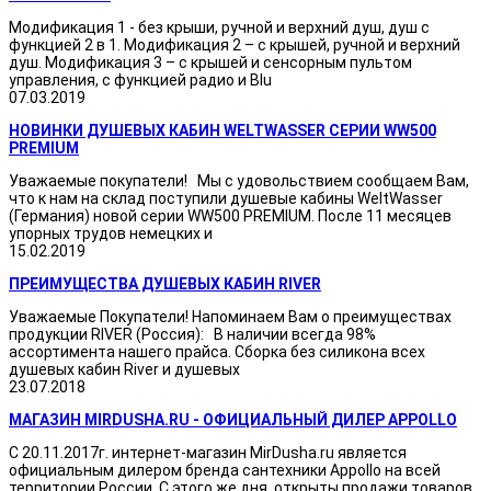
Модификация 1 - без крыши, ручной и верхний душ, душ с
функцией 2 в 1. Модификация 2 – с крышей, ручной и верхний
душ. Модификация 3 – с крышей и сенсорным пультом
управления, с функцией радио и Blu
07.03.2019
НОВИНКИ ДУШЕВЫХ КАБИН WELTWASSER СЕРИИ WW500
PREMIUM
Уважаемые покупатели! Мы с удовольствием сообщаем Вам,
что к нам на склад поступили душевые кабины WeltWasser
(Германия) новой серии WW500 PREMIUM. После 11 месяцев
упорных трудов немецких и
15.02.2019
ПРЕИМУЩЕСТВА ДУШЕВЫХ КАБИН RIVER
Уважаемые Покупатели! Напоминаем Вам о преимуществах
продукции RIVER (Россия): В наличии всегда 98%
ассортимента нашего прайса. Сборка без силикона всех
душевых кабин River и душевых
23.07.2018
МАГАЗИН MIRDUSHA.RU - ОФИЦИАЛЬНЫЙ ДИЛЕР APPOLLO
С 20.11.2017г. интернет-магазин MirDusha.ru является
официальным дилером бренда сантехники Appollo на всей
территории России. С этого же дня, открыты продажи товаров