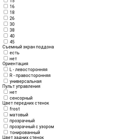
15
16
18
26
30
38
40
45
Съемный экран поддона
есть
нет
Ориентация
L - левосторонняя
R - правосторонняя
универсальная
Пульт управления
нет
сенсорный
Цвет передних стенок
frost
матовый
прозрачный
прозрачный с узором
тонированный
Цвет задних стенок