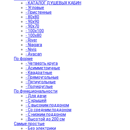
- КАТАЛОГ ДУШЕВЫХ КАБИН
- Угловые
- Пристенные
- 80x80
- 90x90
- 90x70
- 100x100
- 100x80
- River
- Niagara
- Nivis
- Avacan
По форме
- Четверть круга
- Асимметричные
- Квадратные
- Прямоугольные
- Пятиугольные
- Полукруглые
По функциональности
- Для дачи
- С крышей
- С высоким поддоном
- Со средним поддоном
- С низким поддоном
- Высотой до 200 см
Самые простые
- Без электрики