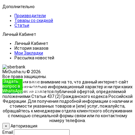
Дополнительно
Производители
Товары со скидкой
Статьи
Личный Кабинет
Личный Кабинет
История заказов
Мои Закладки
Рассылка новостей
MirDusha.ru © 2026.
Все права защищены.
Задать
+7 (933)
Обращаем ваше внимание на то, что данный интернет-сайт
вопрос в
888-8322
носит исключительно информационный характер и ни при каких
WhatsApp
Позвонить
условиях не является публичной офертой, определяемой
положениями Статьи 437 (2) Гражданского кодекса Российской
Федерации. Для получения подробной информации о наличии и
стоимости указанных товаров и (или) услуг, пожалуйста,
обращайтесь к менеджерам отдела клиентского обслуживания
с помощью специальной формы связи или по контактному
номеру телефона.
Авторизация
×
Email