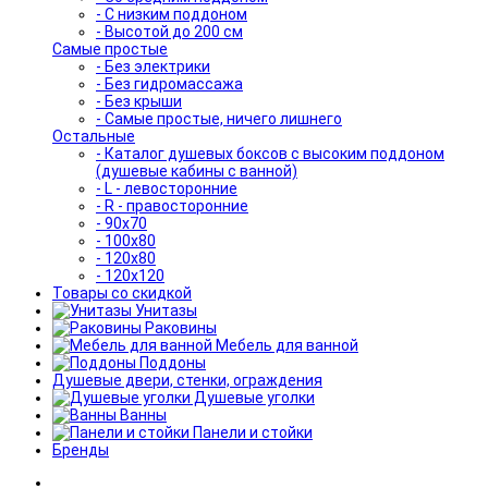
- С низким поддоном
- Высотой до 200 см
Самые простые
- Без электрики
- Без гидромассажа
- Без крыши
- Самые простые, ничего лишнего
Остальные
- Каталог душевых боксов с высоким поддоном
(душевые кабины с ванной)
- L - левосторонние
- R - правосторонние
- 90x70
- 100x80
- 120x80
- 120x120
Товары со скидкой
Унитазы
Раковины
Мебель для ванной
Поддоны
Душевые двери, стенки, ограждения
Душевые уголки
Ванны
Панели и стойки
Бренды