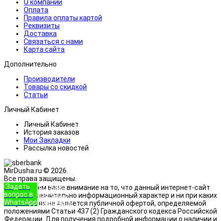
О компании
Оплата
Правила оплаты картой
Реквизиты
Доставка
Связаться с нами
Карта сайта
Дополнительно
Производители
Товары со скидкой
Статьи
Личный Кабинет
Личный Кабинет
История заказов
Мои Закладки
Рассылка новостей
MirDusha.ru © 2026.
Все права защищены.
Задать
+7 (933)
Обращаем ваше внимание на то, что данный интернет-сайт
вопрос в
888-8322
носит исключительно информационный характер и ни при каких
WhatsApp
Позвонить
условиях не является публичной офертой, определяемой
положениями Статьи 437 (2) Гражданского кодекса Российской
Федерации. Для получения подробной информации о наличии и