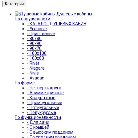
Категории
Душевые кабины
По популярности
- КАТАЛОГ ДУШЕВЫХ КАБИН
- Угловые
- Пристенные
- 80x80
- 90x90
- 90x70
- 100x100
- 100x80
- River
- Niagara
- Nivis
- Avacan
По форме
- Четверть круга
- Асимметричные
- Квадратные
- Прямоугольные
- Пятиугольные
- Полукруглые
По функциональности
- Для дачи
- С крышей
- С высоким поддоном
- Со средним поддоном