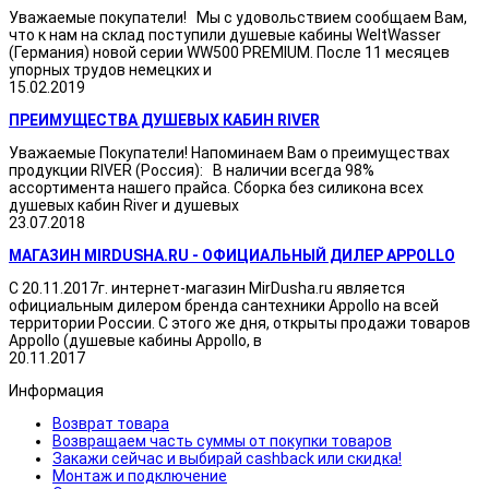
Уважаемые покупатели! Мы с удовольствием сообщаем Вам,
что к нам на склад поступили душевые кабины WeltWasser
(Германия) новой серии WW500 PREMIUM. После 11 месяцев
упорных трудов немецких и
15.02.2019
ПРЕИМУЩЕСТВА ДУШЕВЫХ КАБИН RIVER
Уважаемые Покупатели! Напоминаем Вам о преимуществах
продукции RIVER (Россия): В наличии всегда 98%
ассортимента нашего прайса. Сборка без силикона всех
душевых кабин River и душевых
23.07.2018
МАГАЗИН MIRDUSHA.RU - ОФИЦИАЛЬНЫЙ ДИЛЕР APPOLLO
С 20.11.2017г. интернет-магазин MirDusha.ru является
официальным дилером бренда сантехники Appollo на всей
территории России. С этого же дня, открыты продажи товаров
Appollo (душевые кабины Appollo, в
20.11.2017
Информация
Возврат товара
Возвращаем часть суммы от покупки товаров
Закажи сейчас и выбирай cashback или скидка!
Монтаж и подключение