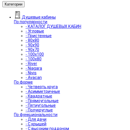
Категории
Душевые кабины
По популярности
- КАТАЛОГ ДУШЕВЫХ КАБИН
- Угловые
- Пристенные
- 80x80
- 90x90
- 90x70
- 100x100
- 100x80
- River
- Niagara
- Nivis
- Avacan
По форме
- Четверть круга
- Асимметричные
- Квадратные
- Прямоугольные
- Пятиугольные
- Полукруглые
По функциональности
- Для дачи
- С крышей
- С высоким поддоном