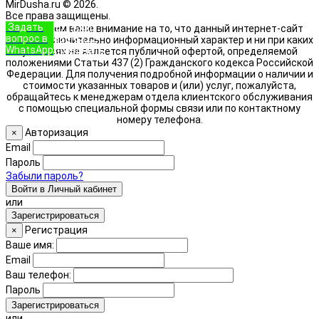
MirDusha.ru © 2026.
Все права защищены.
Задать
+7 (933)
Обращаем ваше внимание на то, что данный интернет-сайт
вопрос в
888-8322
носит исключительно информационный характер и ни при каких
WhatsApp
Позвонить
условиях не является публичной офертой, определяемой
положениями Статьи 437 (2) Гражданского кодекса Российской
Федерации. Для получения подробной информации о наличии и
стоимости указанных товаров и (или) услуг, пожалуйста,
обращайтесь к менеджерам отдела клиентского обслуживания
с помощью специальной формы связи или по контактному
номеру телефона.
Авторизация
×
Email
Пароль
Забыли пароль?
Войти в Личный кабинет
или
Зарегистрироваться
Регистрация
×
Ваше имя:
Email
Ваш телефон:
Пароль
Зарегистрироваться
или