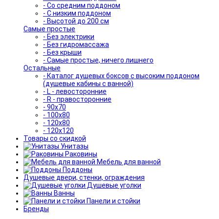
- Со средним поддоном
- С низким поддоном
- Высотой до 200 см
Самые простые
- Без электрики
- Без гидромассажа
- Без крыши
- Самые простые, ничего лишнего
Остальные
- Каталог душевых боксов с высоким поддоном
(душевые кабины с ванной)
- L - левосторонние
- R - правосторонние
- 90x70
- 100x80
- 120x80
- 120x120
Товары со скидкой
Унитазы
Раковины
Мебель для ванной
Поддоны
Душевые двери, стенки, ограждения
Душевые уголки
Ванны
Панели и стойки
Бренды