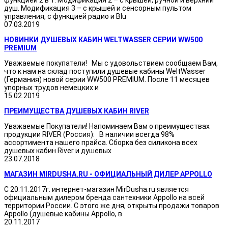
функцией 2 в 1. Модификация 2 – с крышей, ручной и верхний
душ. Модификация 3 – с крышей и сенсорным пультом
управления, с функцией радио и Blu
07.03.2019
НОВИНКИ ДУШЕВЫХ КАБИН WELTWASSER СЕРИИ WW500
PREMIUM
Уважаемые покупатели! Мы с удовольствием сообщаем Вам,
что к нам на склад поступили душевые кабины WeltWasser
(Германия) новой серии WW500 PREMIUM. После 11 месяцев
упорных трудов немецких и
15.02.2019
ПРЕИМУЩЕСТВА ДУШЕВЫХ КАБИН RIVER
Уважаемые Покупатели! Напоминаем Вам о преимуществах
продукции RIVER (Россия): В наличии всегда 98%
ассортимента нашего прайса. Сборка без силикона всех
душевых кабин River и душевых
23.07.2018
МАГАЗИН MIRDUSHA.RU - ОФИЦИАЛЬНЫЙ ДИЛЕР APPOLLO
С 20.11.2017г. интернет-магазин MirDusha.ru является
официальным дилером бренда сантехники Appollo на всей
территории России. С этого же дня, открыты продажи товаров
Appollo (душевые кабины Appollo, в
20.11.2017