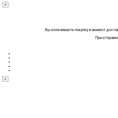
×
Вы оплачиваете покупку в момент достав
При отправке
×