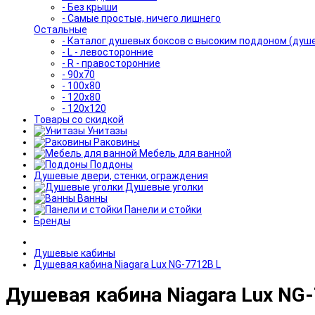
- Без крыши
- Самые простые, ничего лишнего
Остальные
- Каталог душевых боксов с высоким поддоном (душ
- L - левосторонние
- R - правосторонние
- 90x70
- 100x80
- 120x80
- 120x120
Товары со скидкой
Унитазы
Раковины
Мебель для ванной
Поддоны
Душевые двери, стенки, ограждения
Душевые уголки
Ванны
Панели и стойки
Бренды
Душевые кабины
Душевая кабина Niagara Lux NG-7712B L
Душевая кабина Niagara Lux NG