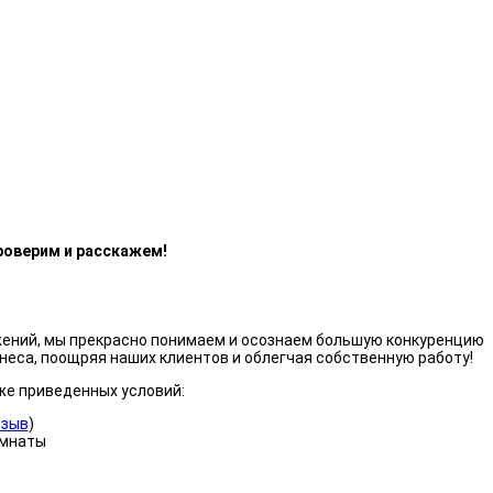
роверим и расскажем!
жений, мы прекрасно понимаем и осознаем большую конкуренцию
неса, поощряя наших клиентов и облегчая собственную работу!
же приведенных условий:
тзыв
)
омнаты