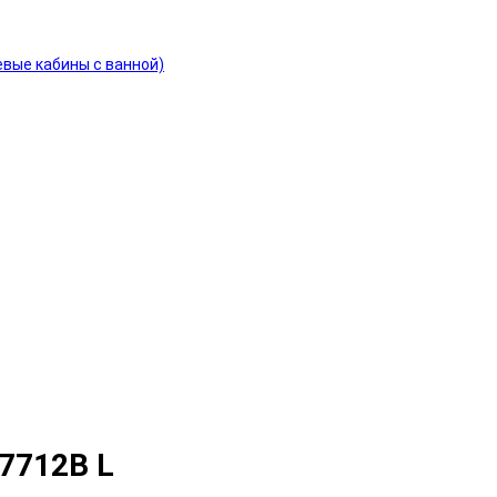
евые кабины с ванной)
-7712B L