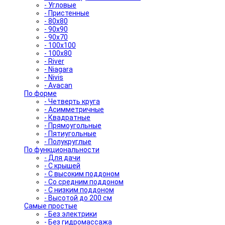
- Угловые
- Пристенные
- 80x80
- 90x90
- 90x70
- 100x100
- 100x80
- River
- Niagara
- Nivis
- Avacan
По форме
- Четверть круга
- Асимметричные
- Квадратные
- Прямоугольные
- Пятиугольные
- Полукруглые
По функциональности
- Для дачи
- С крышей
- С высоким поддоном
- Со средним поддоном
- С низким поддоном
- Высотой до 200 см
Самые простые
- Без электрики
- Без гидромассажа