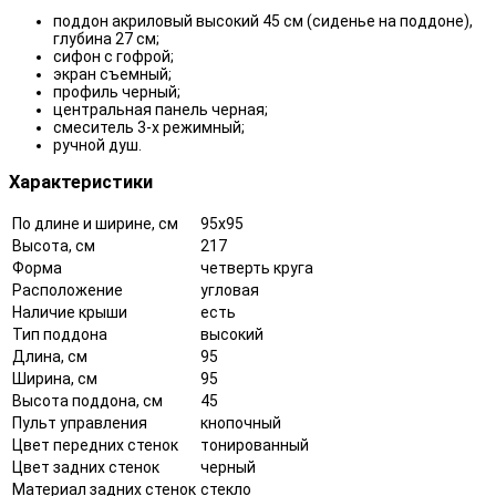
поддон акриловый высокий 45 см (сиденье на поддоне),
глубина 27 см;
сифон с гофрой;
экран съемный;
профиль черный;
центральная панель черная;
смеситель 3-х режимный;
ручной душ.
Характеристики
По длине и ширине, см
95x95
Высота, см
217
Форма
четверть круга
Расположение
угловая
Наличие крыши
есть
Тип поддона
высокий
Длина, см
95
Ширина, см
95
Высота поддона, см
45
Пульт управления
кнопочный
Цвет передних стенок
тонированный
Цвет задних стенок
черный
Материал задних стенок
стекло