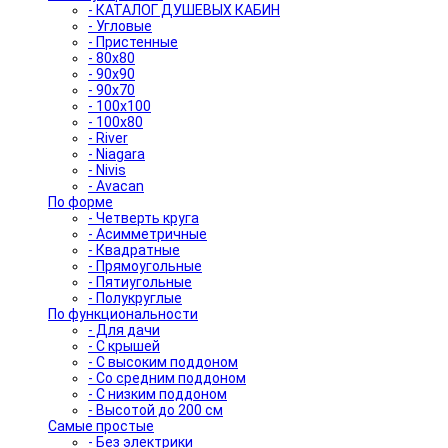
- КАТАЛОГ ДУШЕВЫХ КАБИН
- Угловые
- Пристенные
- 80x80
- 90x90
- 90x70
- 100x100
- 100x80
- River
- Niagara
- Nivis
- Avacan
По форме
- Четверть круга
- Асимметричные
- Квадратные
- Прямоугольные
- Пятиугольные
- Полукруглые
По функциональности
- Для дачи
- С крышей
- С высоким поддоном
- Со средним поддоном
- С низким поддоном
- Высотой до 200 см
Самые простые
- Без электрики