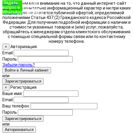
Задать
+7 (933)
Обращаем ваше внимание на то, что данный интернет-сайт
вопрос в
888-8322
носит исключительно информационный характер и ни при каких
WhatsApp
Позвонить
условиях не является публичной офертой, определяемой
положениями Статьи 437 (2) Гражданского кодекса Российской
Федерации. Для получения подробной информации о наличии и
стоимости указанных товаров и (или) услуг, пожалуйста,
обращайтесь к менеджерам отдела клиентского обслуживания
с помощью специальной формы связи или по контактному
номеру телефона.
Авторизация
×
Email
Пароль
Забыли пароль?
Войти в Личный кабинет
или
Зарегистрироваться
Регистрация
×
Ваше имя:
Email
Ваш телефон:
Пароль
Зарегистрироваться
или
Авторизоваться