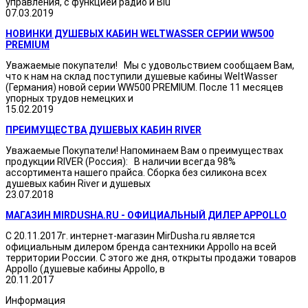
управления, с функцией радио и Blu
07.03.2019
НОВИНКИ ДУШЕВЫХ КАБИН WELTWASSER СЕРИИ WW500
PREMIUM
Уважаемые покупатели! Мы с удовольствием сообщаем Вам,
что к нам на склад поступили душевые кабины WeltWasser
(Германия) новой серии WW500 PREMIUM. После 11 месяцев
упорных трудов немецких и
15.02.2019
ПРЕИМУЩЕСТВА ДУШЕВЫХ КАБИН RIVER
Уважаемые Покупатели! Напоминаем Вам о преимуществах
продукции RIVER (Россия): В наличии всегда 98%
ассортимента нашего прайса. Сборка без силикона всех
душевых кабин River и душевых
23.07.2018
МАГАЗИН MIRDUSHA.RU - ОФИЦИАЛЬНЫЙ ДИЛЕР APPOLLO
С 20.11.2017г. интернет-магазин MirDusha.ru является
официальным дилером бренда сантехники Appollo на всей
территории России. С этого же дня, открыты продажи товаров
Appollo (душевые кабины Appollo, в
20.11.2017
Информация