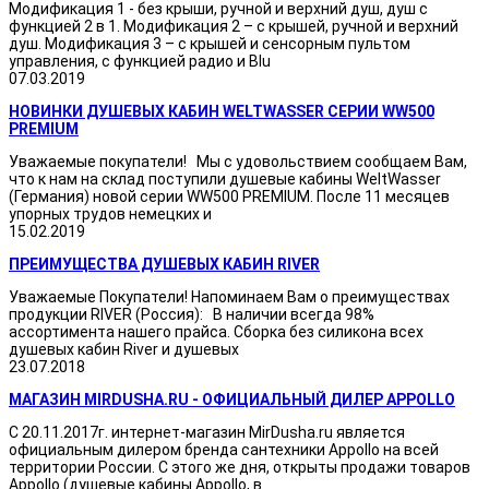
Модификация 1 - без крыши, ручной и верхний душ, душ с
функцией 2 в 1. Модификация 2 – с крышей, ручной и верхний
душ. Модификация 3 – с крышей и сенсорным пультом
управления, с функцией радио и Blu
07.03.2019
НОВИНКИ ДУШЕВЫХ КАБИН WELTWASSER СЕРИИ WW500
PREMIUM
Уважаемые покупатели! Мы с удовольствием сообщаем Вам,
что к нам на склад поступили душевые кабины WeltWasser
(Германия) новой серии WW500 PREMIUM. После 11 месяцев
упорных трудов немецких и
15.02.2019
ПРЕИМУЩЕСТВА ДУШЕВЫХ КАБИН RIVER
Уважаемые Покупатели! Напоминаем Вам о преимуществах
продукции RIVER (Россия): В наличии всегда 98%
ассортимента нашего прайса. Сборка без силикона всех
душевых кабин River и душевых
23.07.2018
МАГАЗИН MIRDUSHA.RU - ОФИЦИАЛЬНЫЙ ДИЛЕР APPOLLO
С 20.11.2017г. интернет-магазин MirDusha.ru является
официальным дилером бренда сантехники Appollo на всей
территории России. С этого же дня, открыты продажи товаров
Appollo (душевые кабины Appollo, в