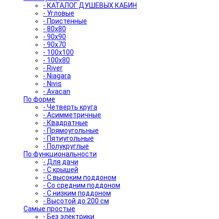
- КАТАЛОГ ДУШЕВЫХ КАБИН
- Угловые
- Пристенные
- 80x80
- 90x90
- 90x70
- 100x100
- 100x80
- River
- Niagara
- Nivis
- Avacan
По форме
- Четверть круга
- Асимметричные
- Квадратные
- Прямоугольные
- Пятиугольные
- Полукруглые
По функциональности
- Для дачи
- С крышей
- С высоким поддоном
- Со средним поддоном
- С низким поддоном
- Высотой до 200 см
Самые простые
- Без электрики