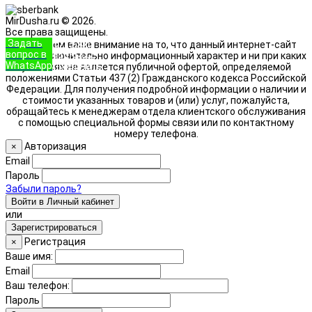
MirDusha.ru © 2026.
Все права защищены.
Задать
+7 (933)
Обращаем ваше внимание на то, что данный интернет-сайт
вопрос в
888-8322
носит исключительно информационный характер и ни при каких
WhatsApp
Позвонить
условиях не является публичной офертой, определяемой
положениями Статьи 437 (2) Гражданского кодекса Российской
Федерации. Для получения подробной информации о наличии и
стоимости указанных товаров и (или) услуг, пожалуйста,
обращайтесь к менеджерам отдела клиентского обслуживания
с помощью специальной формы связи или по контактному
номеру телефона.
Авторизация
×
Email
Пароль
Забыли пароль?
Войти в Личный кабинет
или
Зарегистрироваться
Регистрация
×
Ваше имя:
Email
Ваш телефон:
Пароль