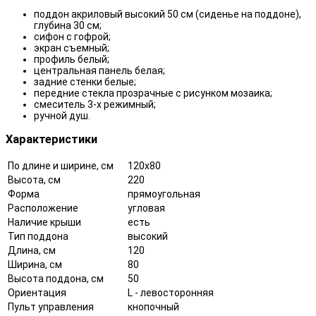
поддон акриловый высокий 50 см (сиденье на поддоне),
глубина 30 см;
сифон с гофрой;
экран съемный;
профиль белый;
центральная панель белая;
задние стенки белые;
передние стекла прозрачные с рисунком мозаика;
смеситель 3-х режимный;
ручной душ.
Характеристики
По длине и ширине, см
120x80
Высота, см
220
Форма
прямоугольная
Расположение
угловая
Наличие крыши
есть
Тип поддона
высокий
Длина, см
120
Ширина, см
80
Высота поддона, см
50
Ориентация
L - левосторонняя
Пульт управления
кнопочный