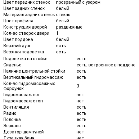
Цвет передних стенок
прозрачный с узором
Цвет задних стенок
белый
Материал задних стенок
стекло
Цвет профиля
белый
Конструкция дверей
раздвижные
Кол-во створок двери
1
Цвет поддона
белый
Верхний душ
есть
Верхняя подсветка
есть
Подсветка на стойке
есть
Сиденье
есть, встроенное в поддоне
Наличие центральной стойки
есть
Вертикальный гидромассаж
есть
Кол-во гидромассажных
3
форсунок
Гидромассаж ног
нет
Гидромассаж стоп
нет
Вентиляция
есть
Радио
есть
Полочка
есть
Зеркало
есть
Дозатор шампуней
нет
Турецкая баня
нет