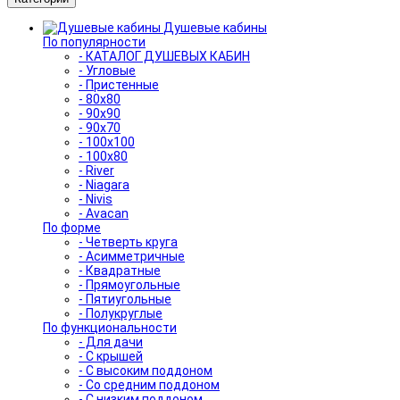
Душевые кабины
По популярности
- КАТАЛОГ ДУШЕВЫХ КАБИН
- Угловые
- Пристенные
- 80x80
- 90x90
- 90x70
- 100x100
- 100x80
- River
- Niagara
- Nivis
- Avacan
По форме
- Четверть круга
- Асимметричные
- Квадратные
- Прямоугольные
- Пятиугольные
- Полукруглые
По функциональности
- Для дачи
- С крышей
- С высоким поддоном
- Со средним поддоном
- С низким поддоном