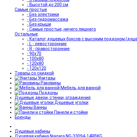
- Высотой до 200 см
Самые простые
- Без электрики
- Без гидромассажа
- Без крыши
- Самые простые, ничего лишнего
Остальные
- Каталог душевых боксов с высоким поддоном (душ
- L - левосторонние
- R - правосторонние
- 90x70
- 100x80
- 120x80
- 120x120
Товары со скидкой
Унитазы
Раковины
Мебель для ванной
Поддоны
Душевые двери, стенки, ограждения
Душевые уголки
Ванны
Панели и стойки
Бренды
Душевые кабины
Душевая кабина Niagara NG-33094-14RBKG