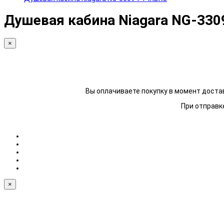
Душевая кабина Niagara NG-33
×
Вы оплачиваете покупку в момент достав
При отправке
×