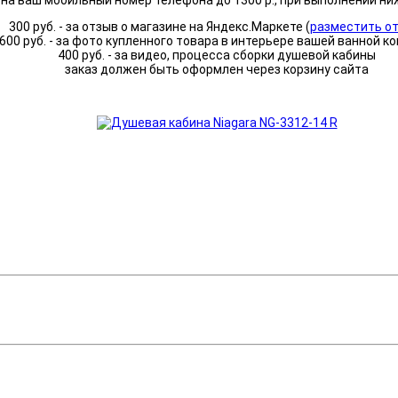
а ваш мобильный номер телефона до 1300 р., при выполнении ни
300 руб. - за отзыв о магазине на Яндекс.Маркете (
разместить о
600 руб. - за фото купленного товара в интерьере вашей ванной к
400 руб. - за видео, процесса сборки душевой кабины
заказ должен быть оформлен через корзину сайта