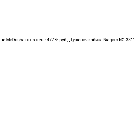
е MirDusha.ru по цене 47775 руб., Душевая кабина Niagara NG-331