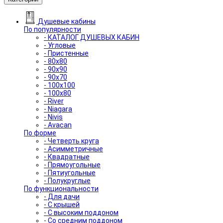
Душевые кабины
По популярности
- КАТАЛОГ ДУШЕВЫХ КАБИН
- Угловые
- Пристенные
- 80x80
- 90x90
- 90x70
- 100x100
- 100x80
- River
- Niagara
- Nivis
- Avacan
По форме
- Четверть круга
- Асимметричные
- Квадратные
- Прямоугольные
- Пятиугольные
- Полукруглые
По функциональности
- Для дачи
- С крышей
- С высоким поддоном
- Со средним поддоном