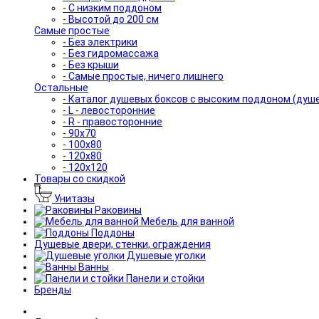
- С низким поддоном
- Высотой до 200 см
Самые простые
- Без электрики
- Без гидромассажа
- Без крыши
- Самые простые, ничего лишнего
Остальные
- Каталог душевых боксов с высоким поддоном (душ
- L - левосторонние
- R - правосторонние
- 90x70
- 100x80
- 120x80
- 120x120
Товары со скидкой
Унитазы
Раковины
Мебель для ванной
Поддоны
Душевые двери, стенки, ограждения
Душевые уголки
Ванны
Панели и стойки
Бренды