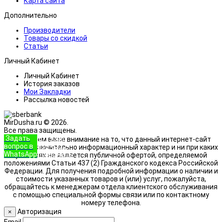
Карта сайта
Дополнительно
Производители
Товары со скидкой
Статьи
Личный Кабинет
Личный Кабинет
История заказов
Мои Закладки
Рассылка новостей
MirDusha.ru © 2026.
Все права защищены.
Задать
+7 (933)
Обращаем ваше внимание на то, что данный интернет-сайт
вопрос в
888-8322
носит исключительно информационный характер и ни при каких
WhatsApp
Позвонить
условиях не является публичной офертой, определяемой
положениями Статьи 437 (2) Гражданского кодекса Российской
Федерации. Для получения подробной информации о наличии и
стоимости указанных товаров и (или) услуг, пожалуйста,
обращайтесь к менеджерам отдела клиентского обслуживания
с помощью специальной формы связи или по контактному
номеру телефона.
Авторизация
×