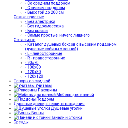
- Со средним поддоном
- С низким поддоном
- Высотой до 200 см
Самые простые
- Без электрики
- Без гидромассажа
- Без крыши
- Самые простые, ничего лишнего
Остальные
- Каталог душевых боксов с высоким поддоном
(душевые кабины с ванной)
- L - левосторонние
- R - правосторонние
- 90x70
- 100x80
- 120x80
- 120x120
Товары со скидкой
Унитазы
Раковины
Мебель для ванной
Поддоны
Душевые двери, стенки, ограждения
Душевые уголки
Ванны
Панели и стойки
Бренды