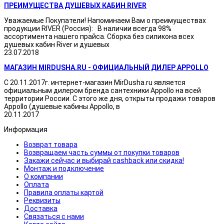
ПРЕИМУЩЕСТВА ДУШЕВЫХ КАБИН RIVER
Уважаемые Покупатели! Напоминаем Вам о преимуществах
продукции RIVER (Россия): В наличии всегда 98%
ассортимента нашего прайса. Сборка без силикона всех
душевых кабин River и душевых
23.07.2018
МАГАЗИН MIRDUSHA.RU - ОФИЦИАЛЬНЫЙ ДИЛЕР APPOLLO
С 20.11.2017г. интернет-магазин MirDusha.ru является
официальным дилером бренда сантехники Appollo на всей
территории России. С этого же дня, открыты продажи товаров
Appollo (душевые кабины Appollo, в
20.11.2017
Информация
Возврат товара
Возвращаем часть суммы от покупки товаров
Закажи сейчас и выбирай cashback или скидка!
Монтаж и подключение
О компании
Оплата
Правила оплаты картой
Реквизиты
Доставка
Связаться с нами