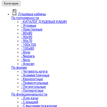
Категории
Душевые кабины
По популярности
- КАТАЛОГ ДУШЕВЫХ КАБИН
- Угловые
- Пристенные
- 80x80
- 90x90
- 90x70
- 100x100
- 100x80
- River
- Niagara
- Nivis
- Avacan
По форме
- Четверть круга
- Асимметричные
- Квадратные
- Прямоугольные
- Пятиугольные
- Полукруглые
По функциональности
- Для дачи
- С крышей
- С высоким поддоном