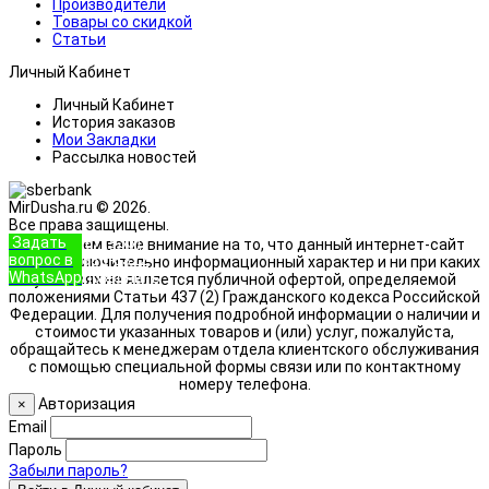
Производители
Товары со скидкой
Статьи
Личный Кабинет
Личный Кабинет
История заказов
Мои Закладки
Рассылка новостей
MirDusha.ru © 2026.
Все права защищены.
Задать
+7 (933)
Обращаем ваше внимание на то, что данный интернет-сайт
вопрос в
888-8322
носит исключительно информационный характер и ни при каких
WhatsApp
Позвонить
условиях не является публичной офертой, определяемой
положениями Статьи 437 (2) Гражданского кодекса Российской
Федерации. Для получения подробной информации о наличии и
стоимости указанных товаров и (или) услуг, пожалуйста,
обращайтесь к менеджерам отдела клиентского обслуживания
с помощью специальной формы связи или по контактному
номеру телефона.
Авторизация
×
Email
Пароль
Забыли пароль?