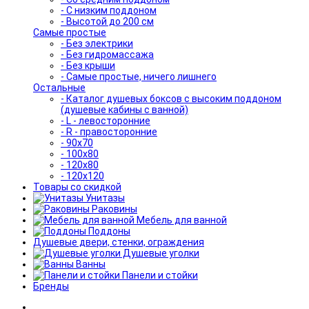
- С низким поддоном
- Высотой до 200 см
Самые простые
- Без электрики
- Без гидромассажа
- Без крыши
- Самые простые, ничего лишнего
Остальные
- Каталог душевых боксов с высоким поддоном
(душевые кабины с ванной)
- L - левосторонние
- R - правосторонние
- 90x70
- 100x80
- 120x80
- 120x120
Товары со скидкой
Унитазы
Раковины
Мебель для ванной
Поддоны
Душевые двери, стенки, ограждения
Душевые уголки
Ванны
Панели и стойки
Бренды