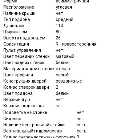
Форма
асимметричная
Расположение
угловая
Наличие крыши
нет
Тип поддона
средний
Длина, см
110
Ширина, см
80
Высота поддона, см
26
Ориентация
R - правосторонняя
Пульт управления
нет
Цвет передних стенок
матовый
Цвет задних стенок
белый
Материал задних стенок
стекло
Цвет профиля
серый
Конструкция дверей
раздвижные
Кол-во створок двери
2
Цвет поддона
белый
Верхний душ
нет
Верхняя подсветка
нет
Подсветка на стойке
нет
Сиденье
нет
Наличие центральной стойки
есть
Вертикальный гидромассаж
есть
Кол-во гидромассажных форсунок
3