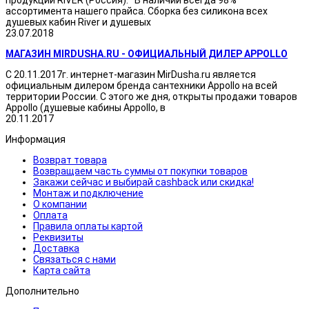
продукции RIVER (Россия): В наличии всегда 98%
ассортимента нашего прайса. Сборка без силикона всех
душевых кабин River и душевых
23.07.2018
МАГАЗИН MIRDUSHA.RU - ОФИЦИАЛЬНЫЙ ДИЛЕР APPOLLO
С 20.11.2017г. интернет-магазин MirDusha.ru является
официальным дилером бренда сантехники Appollo на всей
территории России. С этого же дня, открыты продажи товаров
Appollo (душевые кабины Appollo, в
20.11.2017
Информация
Возврат товара
Возвращаем часть суммы от покупки товаров
Закажи сейчас и выбирай cashback или скидка!
Монтаж и подключение
О компании
Оплата
Правила оплаты картой
Реквизиты
Доставка
Связаться с нами
Карта сайта
Дополнительно