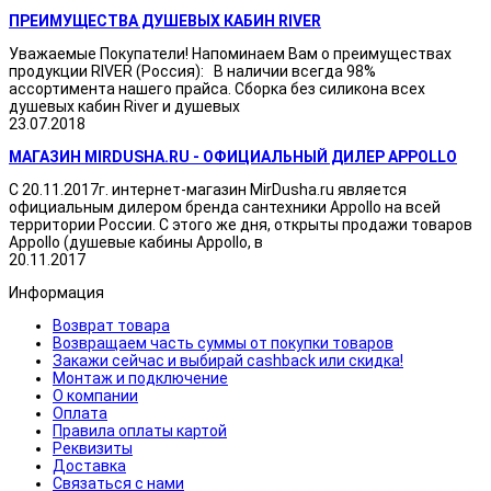
ПРЕИМУЩЕСТВА ДУШЕВЫХ КАБИН RIVER
Уважаемые Покупатели! Напоминаем Вам о преимуществах
продукции RIVER (Россия): В наличии всегда 98%
ассортимента нашего прайса. Сборка без силикона всех
душевых кабин River и душевых
23.07.2018
МАГАЗИН MIRDUSHA.RU - ОФИЦИАЛЬНЫЙ ДИЛЕР APPOLLO
С 20.11.2017г. интернет-магазин MirDusha.ru является
официальным дилером бренда сантехники Appollo на всей
территории России. С этого же дня, открыты продажи товаров
Appollo (душевые кабины Appollo, в
20.11.2017
Информация
Возврат товара
Возвращаем часть суммы от покупки товаров
Закажи сейчас и выбирай cashback или скидка!
Монтаж и подключение
О компании
Оплата
Правила оплаты картой
Реквизиты
Доставка
Связаться с нами