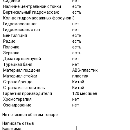
Сиденье
нет
Наличие центральной стойки
есть
Вертикальный гидромассаж
есть
Кол-во гидромассажных форсунок
3
Гидромассаж ног
нет
Гидромассаж стоп
нет
Вентиляция
есть
Радио
есть
Полочка
есть
Зеркало
есть
Дозатор шампуней
нет
Турецкая баня
нет
Материал поддона
ABS-пластик
Материал стойки
пластик
Страна бренда
Китай
Страна изготовитель
Китай
Гарантия производителя
120 месяцев
Хромотерапия
нет
Озонирование
нет
Нет отзывов об этом товаре.
Написать отзыв
Ваше имя: