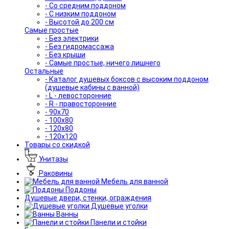
- Со средним поддоном
- С низким поддоном
- Высотой до 200 см
Самые простые
- Без электрики
- Без гидромассажа
- Без крыши
- Самые простые, ничего лишнего
Остальные
- Каталог душевых боксов с высоким поддоном
(душевые кабины с ванной)
- L - левосторонние
- R - правосторонние
- 90x70
- 100x80
- 120x80
- 120x120
Товары со скидкой
Унитазы
Раковины
Мебель для ванной
Поддоны
Душевые двери, стенки, ограждения
Душевые уголки
Ванны
Панели и стойки