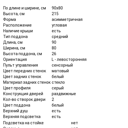
По длине и ширине, см
90x80
Высота, см
215
Форма
асимметричная
Расположение
угловая
Наличие крыши
есть
Тип поддона
средний
Длина, см
90
Ширина, см
80
Высота поддона, см
26
Ориентация
L - левосторонняя
Пульт управления
сенсорный
Цвет передних стенок
матовый
Цвет задних стенок
белый
Материал задних стенок
стекло
Цвет профиля
серый
Конструкция дверей
раздвижные
Кол-во створок двери
2
Цвет поддона
белый
Верхний душ
есть
Верхняя подсветка
есть
Подсветка на стойке
нет