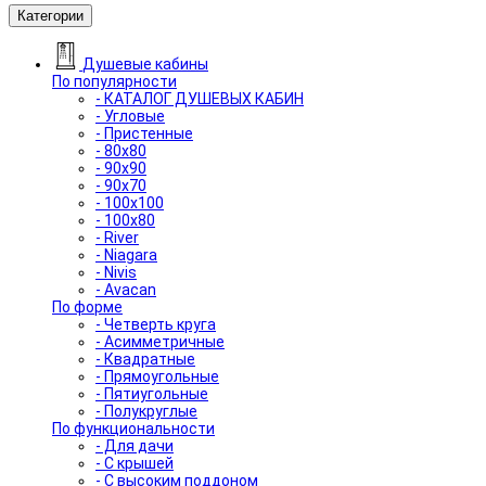
Категории
Душевые кабины
По популярности
- КАТАЛОГ ДУШЕВЫХ КАБИН
- Угловые
- Пристенные
- 80x80
- 90x90
- 90x70
- 100x100
- 100x80
- River
- Niagara
- Nivis
- Avacan
По форме
- Четверть круга
- Асимметричные
- Квадратные
- Прямоугольные
- Пятиугольные
- Полукруглые
По функциональности
- Для дачи
- С крышей
- С высоким поддоном