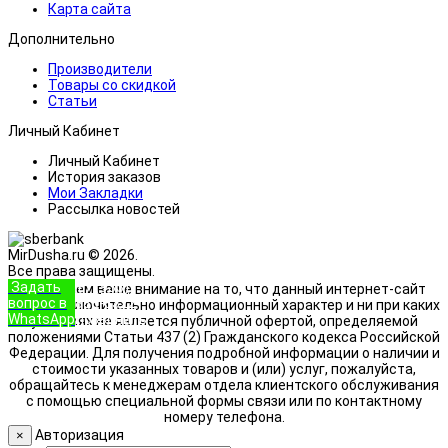
Карта сайта
Дополнительно
Производители
Товары со скидкой
Статьи
Личный Кабинет
Личный Кабинет
История заказов
Мои Закладки
Рассылка новостей
MirDusha.ru © 2026.
Все права защищены.
Задать
+7 (933)
Обращаем ваше внимание на то, что данный интернет-сайт
вопрос в
888-8322
носит исключительно информационный характер и ни при каких
WhatsApp
Позвонить
условиях не является публичной офертой, определяемой
положениями Статьи 437 (2) Гражданского кодекса Российской
Федерации. Для получения подробной информации о наличии и
стоимости указанных товаров и (или) услуг, пожалуйста,
обращайтесь к менеджерам отдела клиентского обслуживания
с помощью специальной формы связи или по контактному
номеру телефона.
Авторизация
×