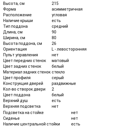
Высота, см
215
Форма
асимметричная
Расположение
угловая
Наличие крыши
есть
Тип поддона
средний
Длина, см
90
Ширина, см
80
Высота поддона, см
26
Ориентация
L - левосторонняя
Пульт управления
нет
Цвет передних стенок
матовый
Цвет задних стенок
белый
Материал задних стенок
стекло
Цвет профиля
серый
Конструкция дверей
раздвижные
Кол-во створок двери
2
Цвет поддона
белый
Верхний душ
есть
Верхняя подсветка
нет
Подсветка на стойке
нет
Сиденье
нет
Наличие центральной стойки
есть