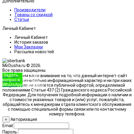
Дополнительно
Производители
Товары со скидкой
Статьи
Личный Кабинет
Личный Кабинет
История заказов
Мои Закладки
Рассылка новостей
MirDusha.ru © 2026.
Все права защищены.
Задать
+7 (933)
Обращаем ваше внимание на то, что данный интернет-сайт
вопрос в
888-8322
носит исключительно информационный характер и ни при каких
WhatsApp
Позвонить
условиях не является публичной офертой, определяемой
положениями Статьи 437 (2) Гражданского кодекса Российской
Федерации. Для получения подробной информации о наличии и
стоимости указанных товаров и (или) услуг, пожалуйста,
обращайтесь к менеджерам отдела клиентского обслуживания
с помощью специальной формы связи или по контактному
номеру телефона.
Авторизация
×
Email
Пароль