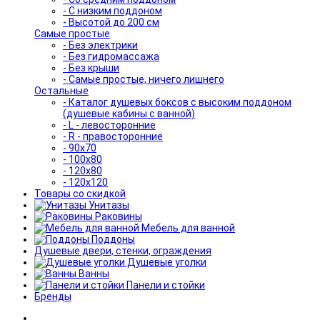
- С низким поддоном
- Высотой до 200 см
Самые простые
- Без электрики
- Без гидромассажа
- Без крыши
- Самые простые, ничего лишнего
Остальные
- Каталог душевых боксов с высоким поддоном
(душевые кабины с ванной)
- L - левосторонние
- R - правосторонние
- 90x70
- 100x80
- 120x80
- 120x120
Товары со скидкой
Унитазы
Раковины
Мебель для ванной
Поддоны
Душевые двери, стенки, ограждения
Душевые уголки
Ванны
Панели и стойки
Бренды