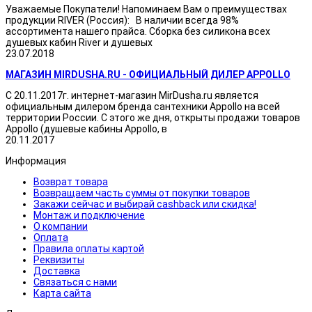
Уважаемые Покупатели! Напоминаем Вам о преимуществах
продукции RIVER (Россия): В наличии всегда 98%
ассортимента нашего прайса. Сборка без силикона всех
душевых кабин River и душевых
23.07.2018
МАГАЗИН MIRDUSHA.RU - ОФИЦИАЛЬНЫЙ ДИЛЕР APPOLLO
С 20.11.2017г. интернет-магазин MirDusha.ru является
официальным дилером бренда сантехники Appollo на всей
территории России. С этого же дня, открыты продажи товаров
Appollo (душевые кабины Appollo, в
20.11.2017
Информация
Возврат товара
Возвращаем часть суммы от покупки товаров
Закажи сейчас и выбирай cashback или скидка!
Монтаж и подключение
О компании
Оплата
Правила оплаты картой
Реквизиты
Доставка
Связаться с нами
Карта сайта