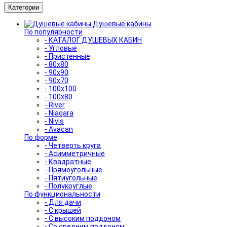
Категории
Душевые кабины
По популярности
- КАТАЛОГ ДУШЕВЫХ КАБИН
- Угловые
- Пристенные
- 80x80
- 90x90
- 90x70
- 100x100
- 100x80
- River
- Niagara
- Nivis
- Avacan
По форме
- Четверть круга
- Асимметричные
- Квадратные
- Прямоугольные
- Пятиугольные
- Полукруглые
По функциональности
- Для дачи
- С крышей
- С высоким поддоном
- Со средним поддоном