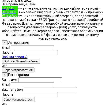
MirDusha.ru © 2026.
Все права защищены.
Задать
+7 (933)
Обращаем ваше внимание на то, что данный интернет-сайт
вопрос в
888-8322
носит исключительно информационный характер и ни при каких
WhatsApp
Позвонить
условиях не является публичной офертой, определяемой
положениями Статьи 437 (2) Гражданского кодекса Российской
Федерации. Для получения подробной информации о наличии и
стоимости указанных товаров и (или) услуг, пожалуйста,
обращайтесь к менеджерам отдела клиентского обслуживания
с помощью специальной формы связи или по контактному
номеру телефона.
Авторизация
×
Email
Пароль
Забыли пароль?
Войти в Личный кабинет
или
Зарегистрироваться
Регистрация
×
Ваше имя:
Email
Ваш телефон:
Пароль
Зарегистрироваться
или