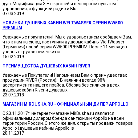
душ. Модификация 3 – с крышей и сенсорным пультом
управления, с функцией радио и Blu
07.03.2019
НОВИНКИ ДУШЕВЫХ КАБИН WELTWASSER СЕРИИ WW500
PREMIUM
Уважаемые покупатели! Мы с удовольствием сообщаем Вам,
что к нам на склад поступили душевые кабины WeltWasser
(Германия) новой серии WW500 PREMIUM. После 11 месяцев
упорных трудов немецких и
15.02.2019
ПРЕИМУЩЕСТВА ДУШЕВЫХ КАБИН RIVER
Уважаемые Покупатели! Напоминаем Вам о преимуществах
продукции RIVER (Россия): В наличии всегда 98%
ассортимента нашего прайса. Сборка без силикона всех
душевых кабин River и душевых
23.07.2018
МАГАЗИН MIRDUSHA.RU - ОФИЦИАЛЬНЫЙ ДИЛЕР APPOLLO
С 20.11.2017г. интернет-магазин MirDusha.ru является
официальным дилером бренда сантехники Appollo на всей
территории России. С этого же дня, открыты продажи товаров
Appollo (душевые кабины Appollo, в
20.11.2017