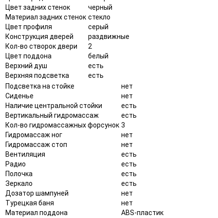
Цвет задних стенок
черный
Материал задних стенок
стекло
Цвет профиля
серый
Конструкция дверей
раздвижные
Кол-во створок двери
2
Цвет поддона
белый
Верхний душ
есть
Верхняя подсветка
есть
Подсветка на стойке
нет
Сиденье
нет
Наличие центральной стойки
есть
Вертикальный гидромассаж
есть
Кол-во гидромассажных форсунок
3
Гидромассаж ног
нет
Гидромассаж стоп
нет
Вентиляция
есть
Радио
есть
Полочка
есть
Зеркало
есть
Дозатор шампуней
нет
Турецкая баня
нет
Материал поддона
ABS-пластик