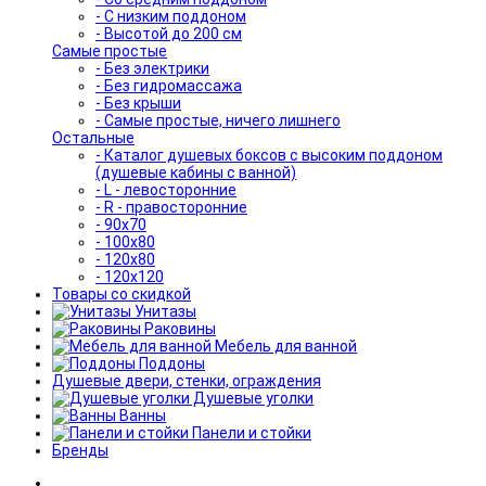
- С низким поддоном
- Высотой до 200 см
Самые простые
- Без электрики
- Без гидромассажа
- Без крыши
- Самые простые, ничего лишнего
Остальные
- Каталог душевых боксов с высоким поддоном
(душевые кабины с ванной)
- L - левосторонние
- R - правосторонние
- 90x70
- 100x80
- 120x80
- 120x120
Товары со скидкой
Унитазы
Раковины
Мебель для ванной
Поддоны
Душевые двери, стенки, ограждения
Душевые уголки
Ванны
Панели и стойки
Бренды