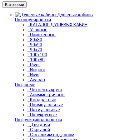
Категории
Душевые кабины
По популярности
- КАТАЛОГ ДУШЕВЫХ КАБИН
- Угловые
- Пристенные
- 80x80
- 90x90
- 90x70
- 100x100
- 100x80
- River
- Niagara
- Nivis
- Avacan
По форме
- Четверть круга
- Асимметричные
- Квадратные
- Прямоугольные
- Пятиугольные
- Полукруглые
По функциональности
- Для дачи
- С крышей
- С высоким поддоном
- Со средним поддоном