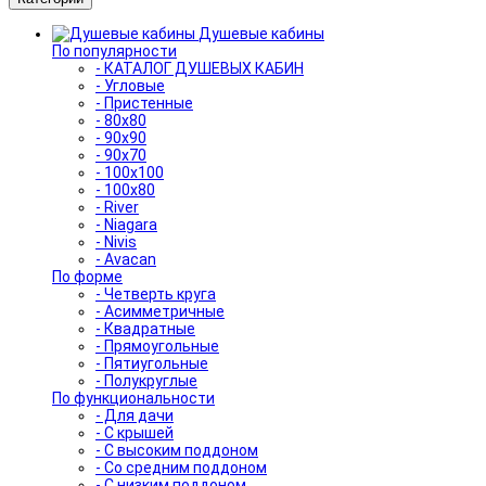
Душевые кабины
По популярности
- КАТАЛОГ ДУШЕВЫХ КАБИН
- Угловые
- Пристенные
- 80x80
- 90x90
- 90x70
- 100x100
- 100x80
- River
- Niagara
- Nivis
- Avacan
По форме
- Четверть круга
- Асимметричные
- Квадратные
- Прямоугольные
- Пятиугольные
- Полукруглые
По функциональности
- Для дачи
- С крышей
- С высоким поддоном
- Со средним поддоном
- С низким поддоном