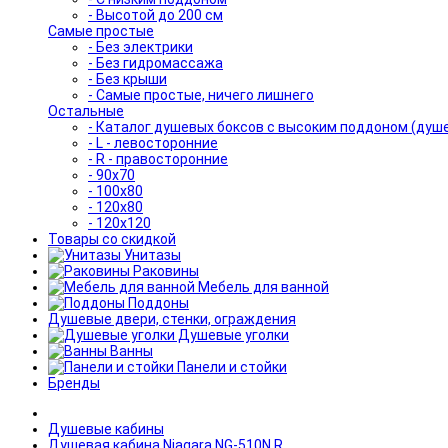
- Высотой до 200 см
Самые простые
- Без электрики
- Без гидромассажа
- Без крыши
- Самые простые, ничего лишнего
Остальные
- Каталог душевых боксов с высоким поддоном (душ
- L - левосторонние
- R - правосторонние
- 90x70
- 100x80
- 120x80
- 120x120
Товары со скидкой
Унитазы
Раковины
Мебель для ванной
Поддоны
Душевые двери, стенки, ограждения
Душевые уголки
Ванны
Панели и стойки
Бренды
Душевые кабины
Душевая кабина Niagara NG-510N R