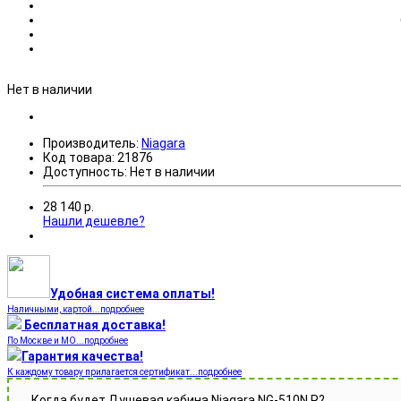
Нет в наличии
Производитель:
Niagara
Код товара:
21876
Доступность:
Нет в наличии
28 140
р.
Нашли дешевле?
Удобная система оплаты!
Наличными, картой...подробнее
Бесплатная доставка!
По Москве и МО...подробнее
Гарантия качества!
К каждому товару прилагается сертификат...подробнее
Когда будет Душевая кабина Niagara NG-510N R?