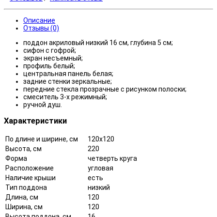
Описание
Отзывы (0)
поддон акриловый низкий 16 см, глубина 5 см;
сифон с гофрой;
экран несъемный;
профиль белый;
центральная панель белая;
задние стенки зеркальные;
передние стекла прозрачные с рисунком полоски;
смеситель 3-х режимный;
ручной душ.
Характеристики
По длине и ширине, см
120x120
Высота, см
220
Форма
четверть круга
Расположение
угловая
Наличие крыши
есть
Тип поддона
низкий
Длина, см
120
Ширина, см
120
Высота поддона, см
16