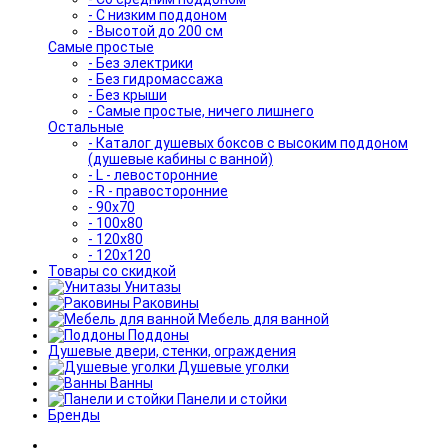
- С низким поддоном
- Высотой до 200 см
Самые простые
- Без электрики
- Без гидромассажа
- Без крыши
- Самые простые, ничего лишнего
Остальные
- Каталог душевых боксов с высоким поддоном
(душевые кабины с ванной)
- L - левосторонние
- R - правосторонние
- 90x70
- 100x80
- 120x80
- 120x120
Товары со скидкой
Унитазы
Раковины
Мебель для ванной
Поддоны
Душевые двери, стенки, ограждения
Душевые уголки
Ванны
Панели и стойки
Бренды