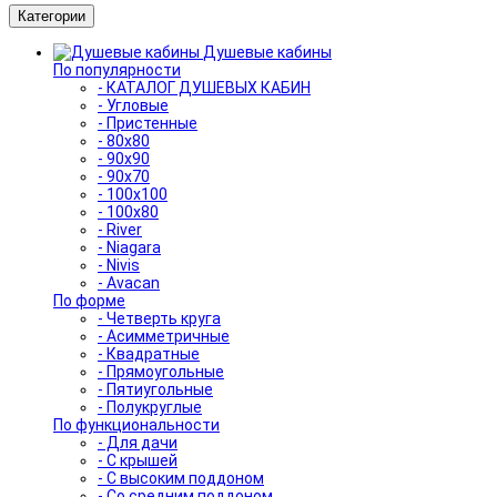
Категории
Душевые кабины
По популярности
- КАТАЛОГ ДУШЕВЫХ КАБИН
- Угловые
- Пристенные
- 80x80
- 90x90
- 90x70
- 100x100
- 100x80
- River
- Niagara
- Nivis
- Avacan
По форме
- Четверть круга
- Асимметричные
- Квадратные
- Прямоугольные
- Пятиугольные
- Полукруглые
По функциональности
- Для дачи
- С крышей
- С высоким поддоном
- Со средним поддоном