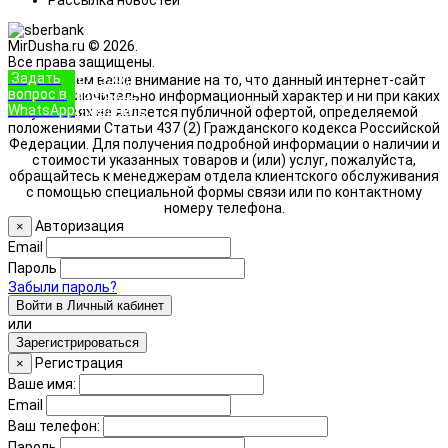
Рассылка новостей
MirDusha.ru © 2026.
Все права защищены.
Задать
+7 (933)
Обращаем ваше внимание на то, что данный интернет-сайт
вопрос в
888-8322
носит исключительно информационный характер и ни при каких
WhatsApp
Позвонить
условиях не является публичной офертой, определяемой
положениями Статьи 437 (2) Гражданского кодекса Российской
Федерации. Для получения подробной информации о наличии и
стоимости указанных товаров и (или) услуг, пожалуйста,
обращайтесь к менеджерам отдела клиентского обслуживания
с помощью специальной формы связи или по контактному
номеру телефона.
Авторизация
×
Email
Пароль
Забыли пароль?
Войти в Личный кабинет
или
Зарегистрироваться
Регистрация
×
Ваше имя:
Email
Ваш телефон:
Пароль