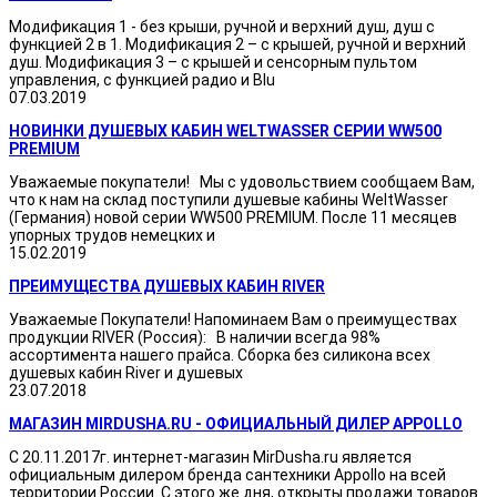
Модификация 1 - без крыши, ручной и верхний душ, душ с
функцией 2 в 1. Модификация 2 – с крышей, ручной и верхний
душ. Модификация 3 – с крышей и сенсорным пультом
управления, с функцией радио и Blu
07.03.2019
НОВИНКИ ДУШЕВЫХ КАБИН WELTWASSER СЕРИИ WW500
PREMIUM
Уважаемые покупатели! Мы с удовольствием сообщаем Вам,
что к нам на склад поступили душевые кабины WeltWasser
(Германия) новой серии WW500 PREMIUM. После 11 месяцев
упорных трудов немецких и
15.02.2019
ПРЕИМУЩЕСТВА ДУШЕВЫХ КАБИН RIVER
Уважаемые Покупатели! Напоминаем Вам о преимуществах
продукции RIVER (Россия): В наличии всегда 98%
ассортимента нашего прайса. Сборка без силикона всех
душевых кабин River и душевых
23.07.2018
МАГАЗИН MIRDUSHA.RU - ОФИЦИАЛЬНЫЙ ДИЛЕР APPOLLO
С 20.11.2017г. интернет-магазин MirDusha.ru является
официальным дилером бренда сантехники Appollo на всей
территории России. С этого же дня, открыты продажи товаров