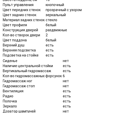
Пульт управления
кнопочный
Цвет передних стенок
прозрачный с узором
Цвет задних стенок
зеркальный
Материал задних стенок
стекло
Цвет профиля
белый
Конструкция дверей
раздвижные
Кол-во створок двери
2
Цвет поддона
белый
Верхний душ
есть
Верхняя подсветка
есть
Подсветка на стойке
есть
Сиденье
нет
Наличие центральной стойки
есть
Вертикальный гидромассаж
есть
Кол-во гидромассажных форсунок
6
Гидромассаж ног
нет
Гидромассаж стоп
нет
Вентиляция
есть
Радио
есть
Полочка
есть
Зеркало
есть
Дозатор шампуней
нет