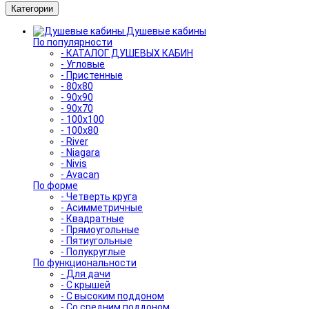
Категории
Душевые кабины
По популярности
- КАТАЛОГ ДУШЕВЫХ КАБИН
- Угловые
- Пристенные
- 80x80
- 90x90
- 90x70
- 100x100
- 100x80
- River
- Niagara
- Nivis
- Avacan
По форме
- Четверть круга
- Асимметричные
- Квадратные
- Прямоугольные
- Пятиугольные
- Полукруглые
По функциональности
- Для дачи
- С крышей
- С высоким поддоном
- Со средним поддоном