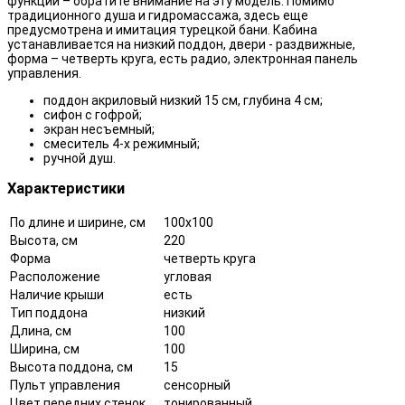
функций – обратите внимание на эту модель. Помимо
традиционного душа и гидромассажа, здесь еще
предусмотрена и имитация турецкой бани. Кабина
устанавливается на низкий поддон, двери - раздвижные,
форма – четверть круга, есть радио, электронная панель
управления.
поддон акриловый низкий 15 см, глубина 4 см;
сифон с гофрой;
экран несъемный;
смеситель 4-х режимный;
ручной душ.
Характеристики
По длине и ширине, см
100x100
Высота, см
220
Форма
четверть круга
Расположение
угловая
Наличие крыши
есть
Тип поддона
низкий
Длина, см
100
Ширина, см
100
Высота поддона, см
15
Пульт управления
сенсорный
Цвет передних стенок
тонированный