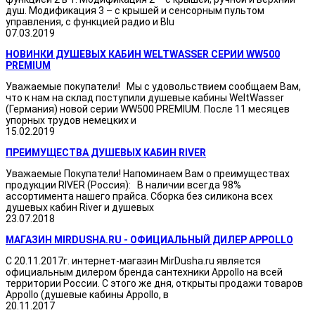
душ. Модификация 3 – с крышей и сенсорным пультом
управления, с функцией радио и Blu
07.03.2019
НОВИНКИ ДУШЕВЫХ КАБИН WELTWASSER СЕРИИ WW500
PREMIUM
Уважаемые покупатели! Мы с удовольствием сообщаем Вам,
что к нам на склад поступили душевые кабины WeltWasser
(Германия) новой серии WW500 PREMIUM. После 11 месяцев
упорных трудов немецких и
15.02.2019
ПРЕИМУЩЕСТВА ДУШЕВЫХ КАБИН RIVER
Уважаемые Покупатели! Напоминаем Вам о преимуществах
продукции RIVER (Россия): В наличии всегда 98%
ассортимента нашего прайса. Сборка без силикона всех
душевых кабин River и душевых
23.07.2018
МАГАЗИН MIRDUSHA.RU - ОФИЦИАЛЬНЫЙ ДИЛЕР APPOLLO
С 20.11.2017г. интернет-магазин MirDusha.ru является
официальным дилером бренда сантехники Appollo на всей
территории России. С этого же дня, открыты продажи товаров
Appollo (душевые кабины Appollo, в
20.11.2017