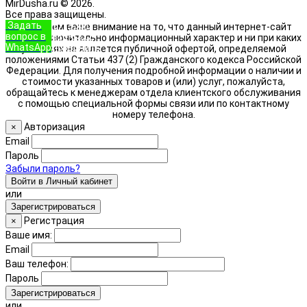
MirDusha.ru © 2026.
Все права защищены.
Задать
+7 (933)
Обращаем ваше внимание на то, что данный интернет-сайт
вопрос в
888-8322
носит исключительно информационный характер и ни при каких
WhatsApp
Позвонить
условиях не является публичной офертой, определяемой
положениями Статьи 437 (2) Гражданского кодекса Российской
Федерации. Для получения подробной информации о наличии и
стоимости указанных товаров и (или) услуг, пожалуйста,
обращайтесь к менеджерам отдела клиентского обслуживания
с помощью специальной формы связи или по контактному
номеру телефона.
Авторизация
×
Email
Пароль
Забыли пароль?
Войти в Личный кабинет
или
Зарегистрироваться
Регистрация
×
Ваше имя:
Email
Ваш телефон:
Пароль
Зарегистрироваться
или