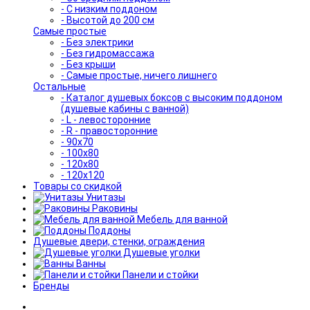
- С низким поддоном
- Высотой до 200 см
Самые простые
- Без электрики
- Без гидромассажа
- Без крыши
- Самые простые, ничего лишнего
Остальные
- Каталог душевых боксов с высоким поддоном
(душевые кабины с ванной)
- L - левосторонние
- R - правосторонние
- 90x70
- 100x80
- 120x80
- 120x120
Товары со скидкой
Унитазы
Раковины
Мебель для ванной
Поддоны
Душевые двери, стенки, ограждения
Душевые уголки
Ванны
Панели и стойки
Бренды