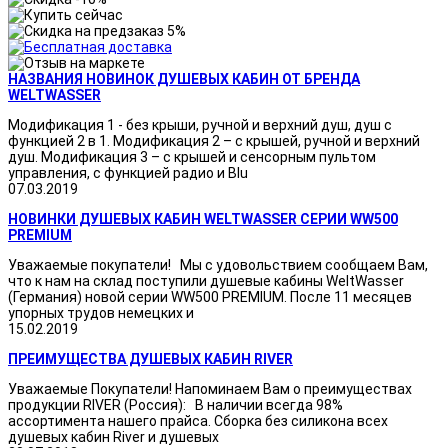
НАЗВАНИЯ НОВИНОК ДУШЕВЫХ КАБИН ОТ БРЕНДА
WELTWASSER
Модификация 1 - без крыши, ручной и верхний душ, душ с
функцией 2 в 1. Модификация 2 – с крышей, ручной и верхний
душ. Модификация 3 – с крышей и сенсорным пультом
управления, с функцией радио и Blu
07.03.2019
НОВИНКИ ДУШЕВЫХ КАБИН WELTWASSER СЕРИИ WW500
PREMIUM
Уважаемые покупатели! Мы с удовольствием сообщаем Вам,
что к нам на склад поступили душевые кабины WeltWasser
(Германия) новой серии WW500 PREMIUM. После 11 месяцев
упорных трудов немецких и
15.02.2019
ПРЕИМУЩЕСТВА ДУШЕВЫХ КАБИН RIVER
Уважаемые Покупатели! Напоминаем Вам о преимуществах
продукции RIVER (Россия): В наличии всегда 98%
ассортимента нашего прайса. Сборка без силикона всех
душевых кабин River и душевых