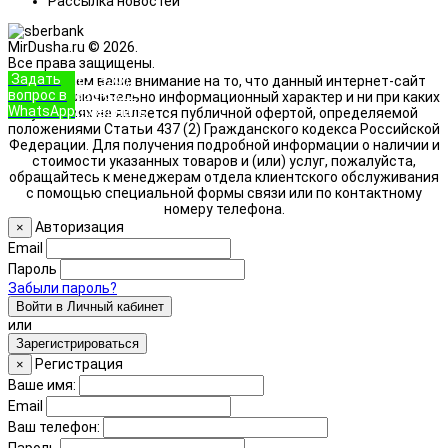
Рассылка новостей
MirDusha.ru © 2026.
Все права защищены.
Задать
+7 (933)
Обращаем ваше внимание на то, что данный интернет-сайт
вопрос в
888-8322
носит исключительно информационный характер и ни при каких
WhatsApp
Позвонить
условиях не является публичной офертой, определяемой
положениями Статьи 437 (2) Гражданского кодекса Российской
Федерации. Для получения подробной информации о наличии и
стоимости указанных товаров и (или) услуг, пожалуйста,
обращайтесь к менеджерам отдела клиентского обслуживания
с помощью специальной формы связи или по контактному
номеру телефона.
Авторизация
×
Email
Пароль
Забыли пароль?
Войти в Личный кабинет
или
Зарегистрироваться
Регистрация
×
Ваше имя:
Email
Ваш телефон:
Пароль