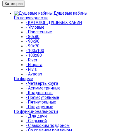
Категории
Душевые кабины
По популярности
- КАТАЛОГ ДУШЕВЫХ КАБИН
- Угловые
- Пристенные
- 80x80
- 90x90
- 90x70
- 100x100
- 100x80
- River
- Niagara
- Nivis
- Avacan
По форме
- Четверть круга
- Асимметричные
- Квадратные
- Прямоугольные
- Пятиугольные
- Полукруглые
По функциональности
- Для дачи
- С крышей
- С высоким поддоном
- Со средним поддоном