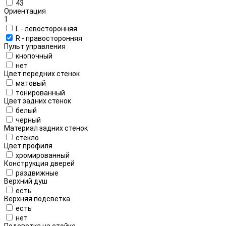
43
Ориентация
1
L - левосторонняя
R - правосторонняя
Пульт управления
кнопочный
нет
Цвет передних стенок
матовый
тонированный
Цвет задних стенок
белый
черный
Материал задних стенок
стекло
Цвет профиля
хромированный
Конструкция дверей
раздвижные
Верхний душ
есть
Верхняя подсветка
есть
нет
Подсветка на стойке