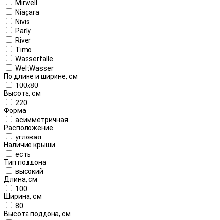
Mirwell
Niagara
Nivis
Parly
River
Timo
Wasserfalle
WeltWasser
По длине и ширине, см
100x80
Высота, см
220
Форма
асимметричная
Расположение
угловая
Наличие крыши
есть
Тип поддона
высокий
Длина, см
100
Ширина, см
80
Высота поддона, см