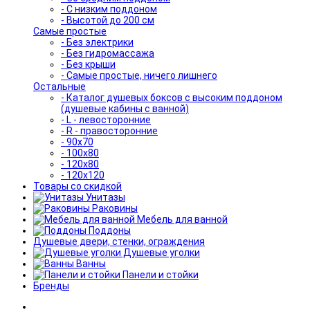
- С низким поддоном
- Высотой до 200 см
Самые простые
- Без электрики
- Без гидромассажа
- Без крыши
- Самые простые, ничего лишнего
Остальные
- Каталог душевых боксов с высоким поддоном
(душевые кабины с ванной)
- L - левосторонние
- R - правосторонние
- 90x70
- 100x80
- 120x80
- 120x120
Товары со скидкой
Унитазы
Раковины
Мебель для ванной
Поддоны
Душевые двери, стенки, ограждения
Душевые уголки
Ванны
Панели и стойки
Бренды