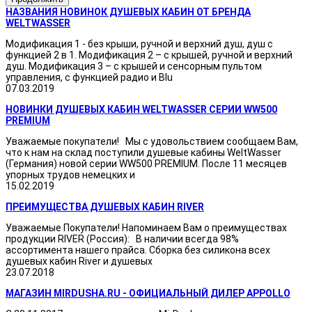
НАЗВАНИЯ НОВИНОК ДУШЕВЫХ КАБИН ОТ БРЕНДА
WELTWASSER
Модификация 1 - без крыши, ручной и верхний душ, душ с
функцией 2 в 1. Модификация 2 – с крышей, ручной и верхний
душ. Модификация 3 – с крышей и сенсорным пультом
управления, с функцией радио и Blu
07.03.2019
НОВИНКИ ДУШЕВЫХ КАБИН WELTWASSER СЕРИИ WW500
PREMIUM
Уважаемые покупатели! Мы с удовольствием сообщаем Вам,
что к нам на склад поступили душевые кабины WeltWasser
(Германия) новой серии WW500 PREMIUM. После 11 месяцев
упорных трудов немецких и
15.02.2019
ПРЕИМУЩЕСТВА ДУШЕВЫХ КАБИН RIVER
Уважаемые Покупатели! Напоминаем Вам о преимуществах
продукции RIVER (Россия): В наличии всегда 98%
ассортимента нашего прайса. Сборка без силикона всех
душевых кабин River и душевых
23.07.2018
МАГАЗИН MIRDUSHA.RU - ОФИЦИАЛЬНЫЙ ДИЛЕР APPOLLO