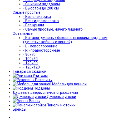
- С низким поддоном
- Высотой до 200 см
Самые простые
- Без электрики
- Без гидромассажа
- Без крыши
- Самые простые, ничего лишнего
Остальные
- Каталог душевых боксов с высоким поддоном
(душевые кабины с ванной)
- L - левосторонние
- R - правосторонние
- 90x70
- 100x80
- 120x80
- 120x120
Товары со скидкой
Унитазы
Раковины
Мебель для ванной
Поддоны
Душевые двери, стенки, ограждения
Душевые уголки
Ванны
Панели и стойки
Бренды