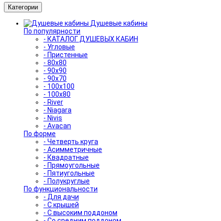
Категории
Душевые кабины
По популярности
- КАТАЛОГ ДУШЕВЫХ КАБИН
- Угловые
- Пристенные
- 80x80
- 90x90
- 90x70
- 100x100
- 100x80
- River
- Niagara
- Nivis
- Avacan
По форме
- Четверть круга
- Асимметричные
- Квадратные
- Прямоугольные
- Пятиугольные
- Полукруглые
По функциональности
- Для дачи
- С крышей
- С высоким поддоном
- Со средним поддоном