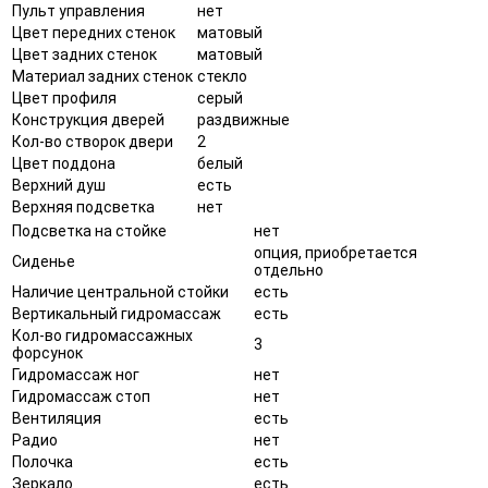
Пульт управления
нет
Цвет передних стенок
матовый
Цвет задних стенок
матовый
Материал задних стенок
стекло
Цвет профиля
серый
Конструкция дверей
раздвижные
Кол-во створок двери
2
Цвет поддона
белый
Верхний душ
есть
Верхняя подсветка
нет
Подсветка на стойке
нет
опция, приобретается
Сиденье
отдельно
Наличие центральной стойки
есть
Вертикальный гидромассаж
есть
Кол-во гидромассажных
3
форсунок
Гидромассаж ног
нет
Гидромассаж стоп
нет
Вентиляция
есть
Радио
нет
Полочка
есть
Зеркало
есть