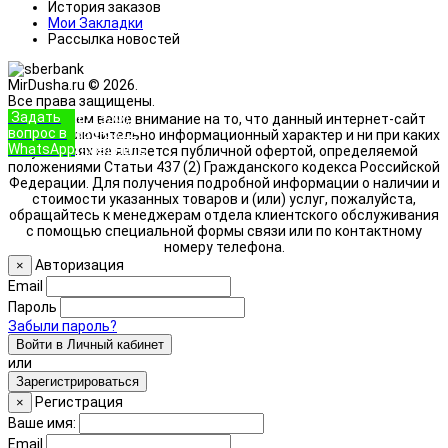
История заказов
Мои Закладки
Рассылка новостей
MirDusha.ru © 2026.
Все права защищены.
Задать
+7 (933)
Обращаем ваше внимание на то, что данный интернет-сайт
вопрос в
888-8322
носит исключительно информационный характер и ни при каких
WhatsApp
Позвонить
условиях не является публичной офертой, определяемой
положениями Статьи 437 (2) Гражданского кодекса Российской
Федерации. Для получения подробной информации о наличии и
стоимости указанных товаров и (или) услуг, пожалуйста,
обращайтесь к менеджерам отдела клиентского обслуживания
с помощью специальной формы связи или по контактному
номеру телефона.
Авторизация
×
Email
Пароль
Забыли пароль?
Войти в Личный кабинет
или
Зарегистрироваться
Регистрация
×
Ваше имя:
Email