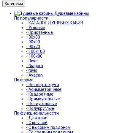
Категории
Душевые кабины
По популярности
- КАТАЛОГ ДУШЕВЫХ КАБИН
- Угловые
- Пристенные
- 80x80
- 90x90
- 90x70
- 100x100
- 100x80
- River
- Niagara
- Nivis
- Avacan
По форме
- Четверть круга
- Асимметричные
- Квадратные
- Прямоугольные
- Пятиугольные
- Полукруглые
По функциональности
- Для дачи
- С крышей
- С высоким поддоном
- Со средним поддоном