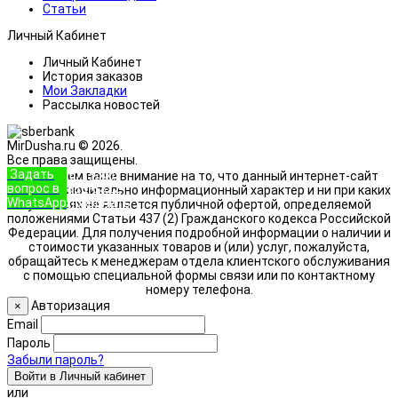
Статьи
Личный Кабинет
Личный Кабинет
История заказов
Мои Закладки
Рассылка новостей
MirDusha.ru © 2026.
Все права защищены.
Задать
+7 (933)
Обращаем ваше внимание на то, что данный интернет-сайт
вопрос в
888-8322
носит исключительно информационный характер и ни при каких
WhatsApp
Позвонить
условиях не является публичной офертой, определяемой
положениями Статьи 437 (2) Гражданского кодекса Российской
Федерации. Для получения подробной информации о наличии и
стоимости указанных товаров и (или) услуг, пожалуйста,
обращайтесь к менеджерам отдела клиентского обслуживания
с помощью специальной формы связи или по контактному
номеру телефона.
Авторизация
×
Email
Пароль
Забыли пароль?
Войти в Личный кабинет
или