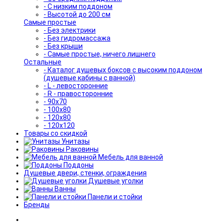
- С низким поддоном
- Высотой до 200 см
Самые простые
- Без электрики
- Без гидромассажа
- Без крыши
- Самые простые, ничего лишнего
Остальные
- Каталог душевых боксов с высоким поддоном
(душевые кабины с ванной)
- L - левосторонние
- R - правосторонние
- 90x70
- 100x80
- 120x80
- 120x120
Товары со скидкой
Унитазы
Раковины
Мебель для ванной
Поддоны
Душевые двери, стенки, ограждения
Душевые уголки
Ванны
Панели и стойки
Бренды