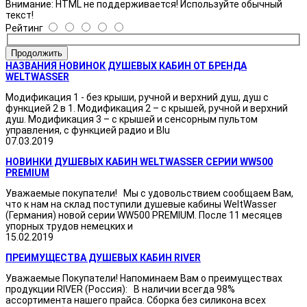
Внимание:
HTML не поддерживается! Используйте обычный
текст!
Рейтинг
Продолжить
НАЗВАНИЯ НОВИНОК ДУШЕВЫХ КАБИН ОТ БРЕНДА
WELTWASSER
Модификация 1 - без крыши, ручной и верхний душ, душ с
функцией 2 в 1. Модификация 2 – с крышей, ручной и верхний
душ. Модификация 3 – с крышей и сенсорным пультом
управления, с функцией радио и Blu
07.03.2019
НОВИНКИ ДУШЕВЫХ КАБИН WELTWASSER СЕРИИ WW500
PREMIUM
Уважаемые покупатели! Мы с удовольствием сообщаем Вам,
что к нам на склад поступили душевые кабины WeltWasser
(Германия) новой серии WW500 PREMIUM. После 11 месяцев
упорных трудов немецких и
15.02.2019
ПРЕИМУЩЕСТВА ДУШЕВЫХ КАБИН RIVER
Уважаемые Покупатели! Напоминаем Вам о преимуществах
продукции RIVER (Россия): В наличии всегда 98%
ассортимента нашего прайса. Сборка без силикона всех