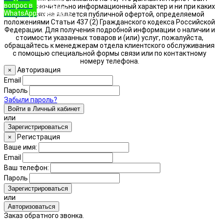
вопрос в
888-8322
носит исключительно информационный характер и ни при каких
WhatsApp
Позвонить
условиях не является публичной офертой, определяемой
положениями Статьи 437 (2) Гражданского кодекса Российской
Федерации. Для получения подробной информации о наличии и
стоимости указанных товаров и (или) услуг, пожалуйста,
обращайтесь к менеджерам отдела клиентского обслуживания
с помощью специальной формы связи или по контактному
номеру телефона.
Авторизация
×
Email
Пароль
Забыли пароль?
Войти в Личный кабинет
или
Зарегистрироваться
Регистрация
×
Ваше имя:
Email
Ваш телефон:
Пароль
Зарегистрироваться
или
Авторизоваться
Заказ обратного звонка.