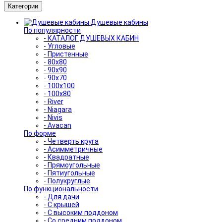
Категории
Душевые кабины
По популярности
- КАТАЛОГ ДУШЕВЫХ КАБИН
- Угловые
- Пристенные
- 80x80
- 90x90
- 90x70
- 100x100
- 100x80
- River
- Niagara
- Nivis
- Avacan
По форме
- Четверть круга
- Асимметричные
- Квадратные
- Прямоугольные
- Пятиугольные
- Полукруглые
По функциональности
- Для дачи
- С крышей
- С высоким поддоном
- Со средним поддоном