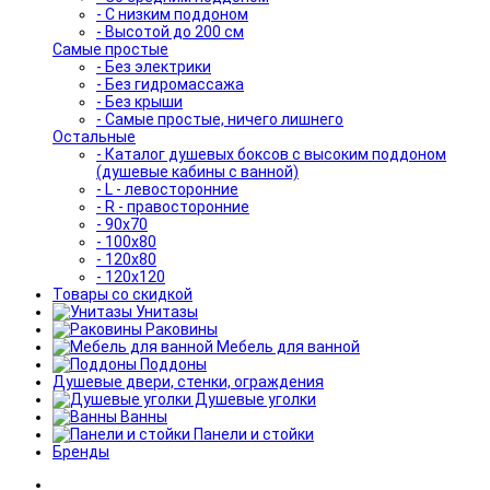
- С низким поддоном
- Высотой до 200 см
Самые простые
- Без электрики
- Без гидромассажа
- Без крыши
- Самые простые, ничего лишнего
Остальные
- Каталог душевых боксов с высоким поддоном
(душевые кабины с ванной)
- L - левосторонние
- R - правосторонние
- 90x70
- 100x80
- 120x80
- 120x120
Товары со скидкой
Унитазы
Раковины
Мебель для ванной
Поддоны
Душевые двери, стенки, ограждения
Душевые уголки
Ванны
Панели и стойки
Бренды