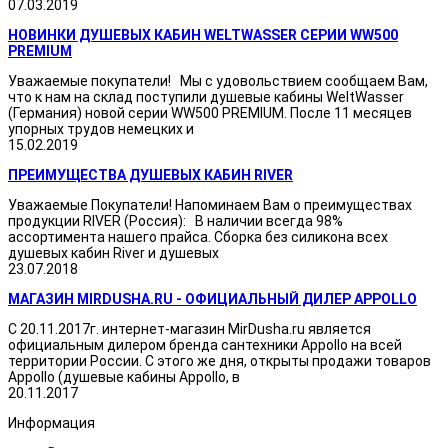
07.03.2019
НОВИНКИ ДУШЕВЫХ КАБИН WELTWASSER СЕРИИ WW500
PREMIUM
Уважаемые покупатели! Мы с удовольствием сообщаем Вам,
что к нам на склад поступили душевые кабины WeltWasser
(Германия) новой серии WW500 PREMIUM. После 11 месяцев
упорных трудов немецких и
15.02.2019
ПРЕИМУЩЕСТВА ДУШЕВЫХ КАБИН RIVER
Уважаемые Покупатели! Напоминаем Вам о преимуществах
продукции RIVER (Россия): В наличии всегда 98%
ассортимента нашего прайса. Сборка без силикона всех
душевых кабин River и душевых
23.07.2018
МАГАЗИН MIRDUSHA.RU - ОФИЦИАЛЬНЫЙ ДИЛЕР APPOLLO
С 20.11.2017г. интернет-магазин MirDusha.ru является
официальным дилером бренда сантехники Appollo на всей
территории России. С этого же дня, открыты продажи товаров
Appollo (душевые кабины Appollo, в
20.11.2017
Информация