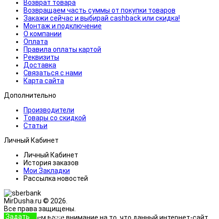
Возврат товара
Возвращаем часть суммы от покупки товаров
Закажи сейчас и выбирай cashback или скидка!
Монтаж и подключение
О компании
Оплата
Правила оплаты картой
Реквизиты
Доставка
Связаться с нами
Карта сайта
Дополнительно
Производители
Товары со скидкой
Статьи
Личный Кабинет
Личный Кабинет
История заказов
Мои Закладки
Рассылка новостей
MirDusha.ru © 2026.
Все права защищены.
Задать
+7 (933)
Обращаем ваше внимание на то, что данный интернет-сайт