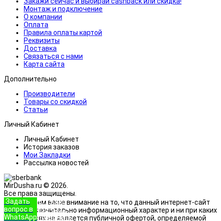
Закажи сейчас и выбирай cashback или скидка!
Монтаж и подключение
О компании
Оплата
Правила оплаты картой
Реквизиты
Доставка
Связаться с нами
Карта сайта
Дополнительно
Производители
Товары со скидкой
Статьи
Личный Кабинет
Личный Кабинет
История заказов
Мои Закладки
Рассылка новостей
MirDusha.ru © 2026.
Все права защищены.
Задать
+7 (933)
Обращаем ваше внимание на то, что данный интернет-сайт
вопрос в
888-8322
носит исключительно информационный характер и ни при каких
WhatsApp
Позвонить
условиях не является публичной офертой, определяемой