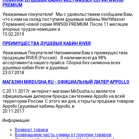
НОВИНКИ ДУШЕВЫХ КАБИН WELTWASSER СЕРИИ WW500
PREMIUM
Уважаемые покупатели! Мы с удовольствием сообщаем Вам,
что к нам на склад поступили душевые кабины WeltWasser
(Германия) новой серии WW500 PREMIUM. После 11 месяцев
упорных трудов немецких и
15.02.2019
ПРЕИМУЩЕСТВА ДУШЕВЫХ КАБИН RIVER
Уважаемые Покупатели! Напоминаем Вам о преимуществах
продукции RIVER (Россия): В наличии всегда 98%
ассортимента нашего прайса. Сборка без силикона всех
душевых кабин River и душевых
23.07.2018
МАГАЗИН MIRDUSHA.RU - ОФИЦИАЛЬНЫЙ ДИЛЕР APPOLLO
С 20.11.2017г. интернет-магазин MirDusha.ru является
официальным дилером бренда сантехники Appollo на всей
территории России. С этого же дня, открыты продажи товаров
Appollo (душевые кабины Appollo, в
20.11.2017
Информация
Возврат товара
Возвращаем часть суммы от покупки товаров