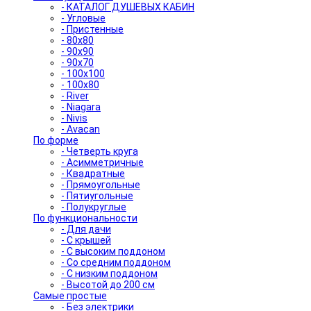
- КАТАЛОГ ДУШЕВЫХ КАБИН
- Угловые
- Пристенные
- 80x80
- 90x90
- 90x70
- 100x100
- 100x80
- River
- Niagara
- Nivis
- Avacan
По форме
- Четверть круга
- Асимметричные
- Квадратные
- Прямоугольные
- Пятиугольные
- Полукруглые
По функциональности
- Для дачи
- С крышей
- С высоким поддоном
- Со средним поддоном
- С низким поддоном
- Высотой до 200 см
Самые простые
- Без электрики