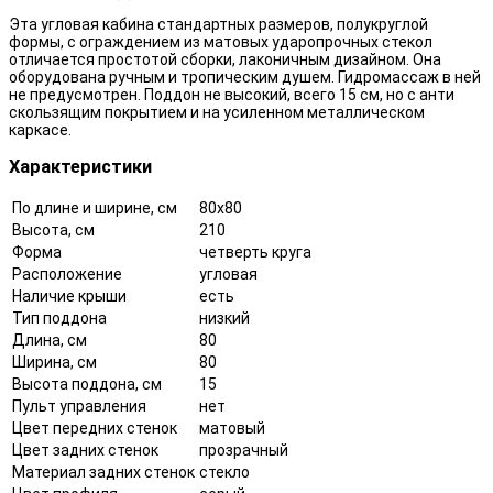
Эта угловая кабина стандартных размеров, полукруглой
формы, с ограждением из матовых ударопрочных стекол
отличается простотой сборки, лаконичным дизайном. Она
оборудована ручным и тропическим душем. Гидромассаж в ней
не предусмотрен. Поддон не высокий, всего 15 см, но с анти
скользящим покрытием и на усиленном металлическом
каркасе.
Характеристики
По длине и ширине, см
80x80
Высота, см
210
Форма
четверть круга
Расположение
угловая
Наличие крыши
есть
Тип поддона
низкий
Длина, см
80
Ширина, см
80
Высота поддона, см
15
Пульт управления
нет
Цвет передних стенок
матовый
Цвет задних стенок
прозрачный
Материал задних стенок
стекло