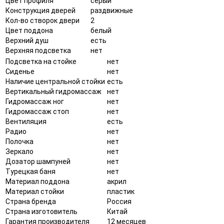
Цвет профиля
серый
Конструкция дверей
раздвижные
Кол-во створок двери
2
Цвет поддона
белый
Верхний душ
есть
Верхняя подсветка
нет
Подсветка на стойке
нет
Сиденье
нет
Наличие центральной стойки
есть
Вертикальный гидромассаж
нет
Гидромассаж ног
нет
Гидромассаж стоп
нет
Вентиляция
есть
Радио
нет
Полочка
нет
Зеркало
нет
Дозатор шампуней
нет
Турецкая баня
нет
Материал поддона
акрил
Материал стойки
пластик
Страна бренда
Россия
Страна изготовитель
Китай
Гарантия производителя
12 месяцев