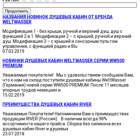
Продолжить
НАЗВАНИЯ НОВИНОК ДУШЕВЫХ КАБИН ОТ БРЕНДА
WELTWASSER
Модификация 1 - без крыши, ручной и верхний душ, душ с
функцией 2 в 1. Модификация 2 – с крышей, ручной и верхний
душ. Модификация 3 – с крышей и сенсорным пультом
управления, с функцией радио и Blu
07.03.2019
НОВИНКИ ДУШЕВЫХ КАБИН WELTWASSER СЕРИИ WW500
PREMIUM
Уважаемые покупатели! Мы с удовольствием сообщаем Вам,
что к нам на склад поступили душевые кабины WeltWasser
(Германия) новой серии WW500 PREMIUM. После 11 месяцев
упорных трудов немецких и
15.02.2019
ПРЕИМУЩЕСТВА ДУШЕВЫХ КАБИН RIVER
Уважаемые Покупатели! Напоминаем Вам о преимуществах
продукции RIVER (Россия): В наличии всегда 98%
ассортимента нашего прайса. Сборка без силикона всех
душевых кабин River и душевых
23.07.2018