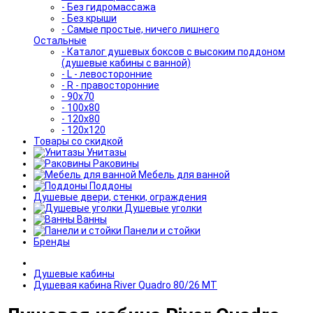
- Без гидромассажа
- Без крыши
- Самые простые, ничего лишнего
Остальные
- Каталог душевых боксов с высоким поддоном
(душевые кабины с ванной)
- L - левосторонние
- R - правосторонние
- 90x70
- 100x80
- 120x80
- 120x120
Товары со скидкой
Унитазы
Раковины
Мебель для ванной
Поддоны
Душевые двери, стенки, ограждения
Душевые уголки
Ванны
Панели и стойки
Бренды
Душевые кабины
Душевая кабина River Quadro 80/26 МТ