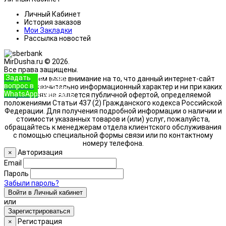
Личный Кабинет
История заказов
Мои Закладки
Рассылка новостей
MirDusha.ru © 2026.
Все права защищены.
Задать
+7 (933)
Обращаем ваше внимание на то, что данный интернет-сайт
вопрос в
888-8322
носит исключительно информационный характер и ни при каких
WhatsApp
Позвонить
условиях не является публичной офертой, определяемой
положениями Статьи 437 (2) Гражданского кодекса Российской
Федерации. Для получения подробной информации о наличии и
стоимости указанных товаров и (или) услуг, пожалуйста,
обращайтесь к менеджерам отдела клиентского обслуживания
с помощью специальной формы связи или по контактному
номеру телефона.
Авторизация
×
Email
Пароль
Забыли пароль?
Войти в Личный кабинет
или
Зарегистрироваться
Регистрация
×