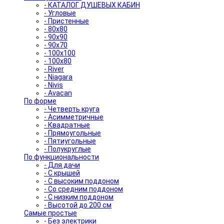
- КАТАЛОГ ДУШЕВЫХ КАБИН
- Угловые
- Пристенные
- 80x80
- 90x90
- 90x70
- 100x100
- 100x80
- River
- Niagara
- Nivis
- Avacan
По форме
- Четверть круга
- Асимметричные
- Квадратные
- Прямоугольные
- Пятиугольные
- Полукруглые
По функциональности
- Для дачи
- С крышей
- С высоким поддоном
- Со средним поддоном
- С низким поддоном
- Высотой до 200 см
Самые простые
- Без электрики