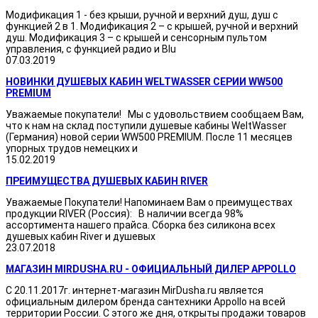
Модификация 1 - без крыши, ручной и верхний душ, душ с
функцией 2 в 1. Модификация 2 – с крышей, ручной и верхний
душ. Модификация 3 – с крышей и сенсорным пультом
управления, с функцией радио и Blu
07.03.2019
НОВИНКИ ДУШЕВЫХ КАБИН WELTWASSER СЕРИИ WW500
PREMIUM
Уважаемые покупатели! Мы с удовольствием сообщаем Вам,
что к нам на склад поступили душевые кабины WeltWasser
(Германия) новой серии WW500 PREMIUM. После 11 месяцев
упорных трудов немецких и
15.02.2019
ПРЕИМУЩЕСТВА ДУШЕВЫХ КАБИН RIVER
Уважаемые Покупатели! Напоминаем Вам о преимуществах
продукции RIVER (Россия): В наличии всегда 98%
ассортимента нашего прайса. Сборка без силикона всех
душевых кабин River и душевых
23.07.2018
МАГАЗИН MIRDUSHA.RU - ОФИЦИАЛЬНЫЙ ДИЛЕР APPOLLO
С 20.11.2017г. интернет-магазин MirDusha.ru является
официальным дилером бренда сантехники Appollo на всей
территории России. С этого же дня, открыты продажи товаров