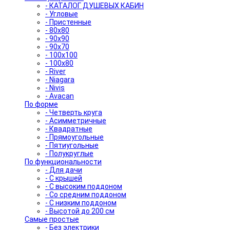
- КАТАЛОГ ДУШЕВЫХ КАБИН
- Угловые
- Пристенные
- 80x80
- 90x90
- 90x70
- 100x100
- 100x80
- River
- Niagara
- Nivis
- Avacan
По форме
- Четверть круга
- Асимметричные
- Квадратные
- Прямоугольные
- Пятиугольные
- Полукруглые
По функциональности
- Для дачи
- С крышей
- С высоким поддоном
- Со средним поддоном
- С низким поддоном
- Высотой до 200 см
Самые простые
- Без электрики