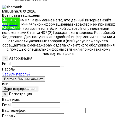
MirDusha.ru © 2026.
Все права защищены.
Задать
+7 (933)
Обращаем ваше внимание на то, что данный интернет-сайт
вопрос в
888-8322
носит исключительно информационный характер и ни при каких
WhatsApp
Позвонить
условиях не является публичной офертой, определяемой
положениями Статьи 437 (2) Гражданского кодекса Российской
Федерации. Для получения подробной информации о наличии и
стоимости указанных товаров и (или) услуг, пожалуйста,
обращайтесь к менеджерам отдела клиентского обслуживания
с помощью специальной формы связи или по контактному
номеру телефона.
Авторизация
×
Email
Пароль
Забыли пароль?
Войти в Личный кабинет
или
Зарегистрироваться
Регистрация
×
Ваше имя:
Email
Ваш телефон:
Пароль