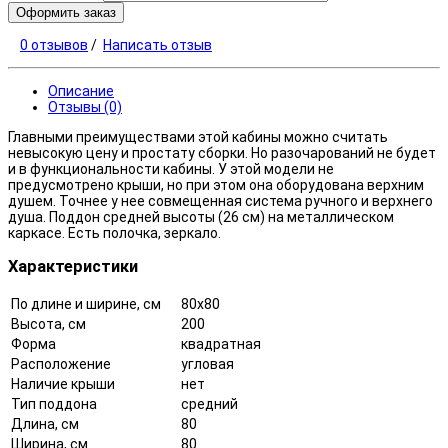
Оформить заказ
0 отзывов
/
Написать отзыв
Описание
Отзывы (0)
Главными преимуществами этой кабины можно считать
невысокую цену и простату сборки. Но разочарований не будет
и в функциональности кабины. У этой модели не
предусмотрено крыши, но при этом она оборудована верхним
душем. Точнее у нее совмещенная система ручного и верхнего
душа. Поддон средней высоты (26 см) на металлическом
каркасе. Есть полочка, зеркало.
Характеристики
По длине и ширине, см
80x80
Высота, см
200
Форма
квадратная
Расположение
угловая
Наличие крыши
нет
Тип поддона
средний
Длина, см
80
Ширина, см
80