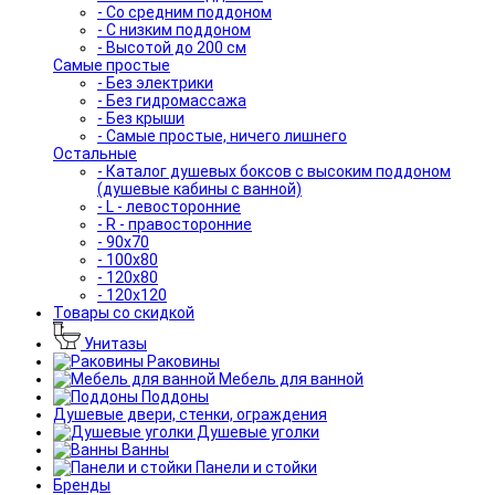
- Со средним поддоном
- С низким поддоном
- Высотой до 200 см
Самые простые
- Без электрики
- Без гидромассажа
- Без крыши
- Самые простые, ничего лишнего
Остальные
- Каталог душевых боксов с высоким поддоном
(душевые кабины с ванной)
- L - левосторонние
- R - правосторонние
- 90x70
- 100x80
- 120x80
- 120x120
Товары со скидкой
Унитазы
Раковины
Мебель для ванной
Поддоны
Душевые двери, стенки, ограждения
Душевые уголки
Ванны
Панели и стойки
Бренды