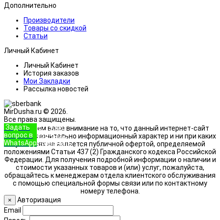
Дополнительно
Производители
Товары со скидкой
Статьи
Личный Кабинет
Личный Кабинет
История заказов
Мои Закладки
Рассылка новостей
MirDusha.ru © 2026.
Все права защищены.
Задать
+7 (933)
Обращаем ваше внимание на то, что данный интернет-сайт
вопрос в
888-8322
носит исключительно информационный характер и ни при каких
WhatsApp
Позвонить
условиях не является публичной офертой, определяемой
положениями Статьи 437 (2) Гражданского кодекса Российской
Федерации. Для получения подробной информации о наличии и
стоимости указанных товаров и (или) услуг, пожалуйста,
обращайтесь к менеджерам отдела клиентского обслуживания
с помощью специальной формы связи или по контактному
номеру телефона.
Авторизация
×
Email