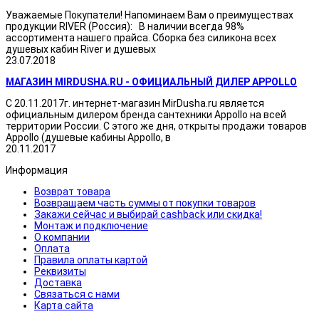
Уважаемые Покупатели! Напоминаем Вам о преимуществах
продукции RIVER (Россия): В наличии всегда 98%
ассортимента нашего прайса. Сборка без силикона всех
душевых кабин River и душевых
23.07.2018
МАГАЗИН MIRDUSHA.RU - ОФИЦИАЛЬНЫЙ ДИЛЕР APPOLLO
С 20.11.2017г. интернет-магазин MirDusha.ru является
официальным дилером бренда сантехники Appollo на всей
территории России. С этого же дня, открыты продажи товаров
Appollo (душевые кабины Appollo, в
20.11.2017
Информация
Возврат товара
Возвращаем часть суммы от покупки товаров
Закажи сейчас и выбирай cashback или скидка!
Монтаж и подключение
О компании
Оплата
Правила оплаты картой
Реквизиты
Доставка
Связаться с нами
Карта сайта