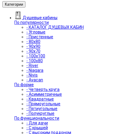
Категории
Душевые кабины
По популярности
- КАТАЛОГ ДУШЕВЫХ КАБИН
- Угловые
- Пристенные
- 80x80
- 90x90
- 90x70
- 100x100
- 100x80
- River
- Niagara
- Nivis
- Avacan
По форме
- Четверть круга
- Асимметричные
- Квадратные
- Прямоугольные
- Пятиугольные
- Полукруглые
По функциональности
- Для дачи
- С крышей
- С высоким поддоном