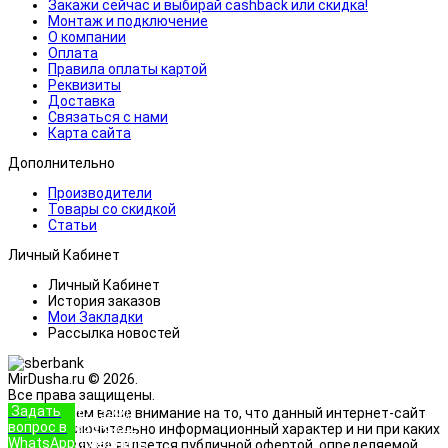
Закажи сейчас и выбирай cashback или скидка!
Монтаж и подключение
О компании
Оплата
Правила оплаты картой
Реквизиты
Доставка
Связаться с нами
Карта сайта
Дополнительно
Производители
Товары со скидкой
Статьи
Личный Кабинет
Личный Кабинет
История заказов
Мои Закладки
Рассылка новостей
MirDusha.ru © 2026.
Все права защищены.
Задать
+7 (933)
Обращаем ваше внимание на то, что данный интернет-сайт
вопрос в
888-8322
носит исключительно информационный характер и ни при каких
WhatsApp
Позвонить
условиях не является публичной офертой, определяемой