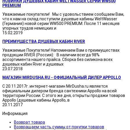
НОВИНКИ ДУШЕВЫХ КАБИН WELTWASSER СЕРИИ WW500
PREMIUM
Уважаемые покупатели! Мы с удовольствием сообщаем Вам,
что к нам на склад поступили душевые кабины WeltWasser
(Германия) новой серии WW500 PREMIUM. После 11 месяцев
упорных трудов немецких и
15.02.2019
ПРЕИМУЩЕСТВА ДУШЕВЫХ КАБИН RIVER
Уважаемые Покупатели! Напоминаем Вам о преимуществах
продукции RIVER (Россия): В наличии всегда 98%
ассортимента нашего прайса. Сборка без силикона всех
душевых кабин River и душевых
23.07.2018
МАГАЗИН MIRDUSHA.RU - ОФИЦИАЛЬНЫЙ ДИЛЕР APPOLLO
С 20.11.2017г. интернет-магазин MirDusha.ru является
официальным дилером бренда сантехники Appollo на всей
территории России. С этого же дня, открыты продажи товаров
Appollo (душевые кабины Appollo, в
20.11.2017
Информация
Возврат товара
Возвращаем часть суммы от покупки товаров