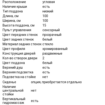
Расположение
угловая
Наличие крыши
есть
Тип поддона
низкий
Длина, см
100
Ширина, см
100
Высота поддона, см
15
Пульт управления
сенсорный
Цвет передних стенок
прозрачный
Цвет задних стенок
белый
Материал задних стенок
стекло
Цвет профиля
хромированный
Конструкция дверей
раздвижные
Кол-во створок двери
2
Цвет поддона
белый
Верхний душ
есть
Верхняя подсветка
есть
Подсветка на стойке
нет
Сиденье
опция, приобретается отдельно
Наличие
центральной
нет
стойки
Вертикальный
есть
гидромассаж