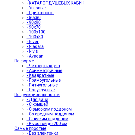
- КАТАЛОГ ДУШЕВЫХ КАБИН
- Угловые
- Пристенные
- 80x80
- 90x90
- 90x70
- 100x100
- 100x80
- River
- Niagara
- Nivis
- Avacan
По форме
- Четверть круга
- Асимметричные
- Квадратные
- Прямоугольные
- Пятиугольные
- Полукруглые
По функциональности
- Для дачи
- С крышей
- С высоким поддоном
- Со средним поддоном
- С низким поддоном
- Высотой до 200 см
Самые простые
- Без электрики