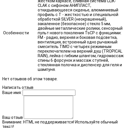
жестком каркасе, сливная система CLIK-
CLAK с сифоном АНИПЛАСТ,
откидывающееся сиденье, алюминиевый
профиль с T - жесткостью и специальной
обработкой SILVER (неокрашенный),
закаленное (безопасное) стекло 5 мм,
двойные металлические ролики, сенсорный
Особенности
пульт нового поколения TsCP с функциями:
FM - радио, верхняя и боковая подсветка,
вентиляция, встроенный одно рычажный
смеситель TIMO с четырех режимным
переключателем на верхний душ (TROPICAL
RAIN), лейка с гибким шлангом, гидромассаж
спины 6 форсунок и массаж ступней,
стеклянная полочка и диспенсер для геля и
шампуня.
Нет отзывов об этом товаре.
Написать отзыв
Ваше имя:
Ваш отзыв
Внимание:
HTML не поддерживается! Используйте обычный
текст!