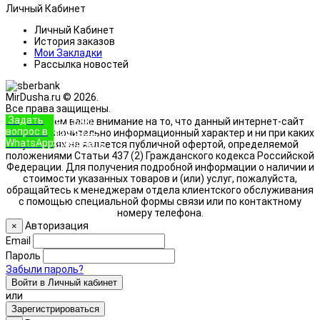
Личный Кабинет
Личный Кабинет
История заказов
Мои Закладки
Рассылка новостей
MirDusha.ru © 2026.
Все права защищены.
Задать
+7 (933)
Обращаем ваше внимание на то, что данный интернет-сайт
вопрос в
888-8322
носит исключительно информационный характер и ни при каких
WhatsApp
Позвонить
условиях не является публичной офертой, определяемой
положениями Статьи 437 (2) Гражданского кодекса Российской
Федерации. Для получения подробной информации о наличии и
стоимости указанных товаров и (или) услуг, пожалуйста,
обращайтесь к менеджерам отдела клиентского обслуживания
с помощью специальной формы связи или по контактному
номеру телефона.
Авторизация
×
Email
Пароль
Забыли пароль?
Войти в Личный кабинет
или
Зарегистрироваться