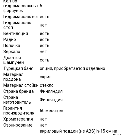
Кол-во
гидромассажных
6
форсунок
Гидромассаж ног
есть
Гидромассаж
нет
стоп
Вентиляция
есть
Радио
есть
Полочка
есть
Зеркало
нет
Дозатор
есть
шампуней
Турецкая баня
опция, приобретается отдельно
Материал
акрил
поддона
Материал стойки
стекло
Страна бренда
Финляндия
Страна
Финляндия
изготовитель
Гарантия
60 месяцев
производителя
Хромотерапия
нет
Озонирование
нет
акриловый поддон (не ABS) h-15 см на