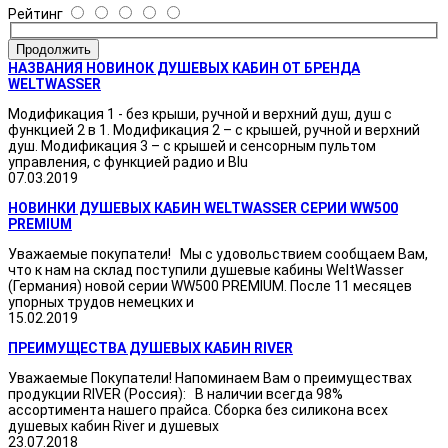
Рейтинг
Продолжить
НАЗВАНИЯ НОВИНОК ДУШЕВЫХ КАБИН ОТ БРЕНДА
WELTWASSER
Модификация 1 - без крыши, ручной и верхний душ, душ с
функцией 2 в 1. Модификация 2 – с крышей, ручной и верхний
душ. Модификация 3 – с крышей и сенсорным пультом
управления, с функцией радио и Blu
07.03.2019
НОВИНКИ ДУШЕВЫХ КАБИН WELTWASSER СЕРИИ WW500
PREMIUM
Уважаемые покупатели! Мы с удовольствием сообщаем Вам,
что к нам на склад поступили душевые кабины WeltWasser
(Германия) новой серии WW500 PREMIUM. После 11 месяцев
упорных трудов немецких и
15.02.2019
ПРЕИМУЩЕСТВА ДУШЕВЫХ КАБИН RIVER
Уважаемые Покупатели! Напоминаем Вам о преимуществах
продукции RIVER (Россия): В наличии всегда 98%
ассортимента нашего прайса. Сборка без силикона всех
душевых кабин River и душевых
23.07.2018