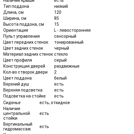
Наличие крыши
есть
Тип поддона
низкий
Длина, см
120
Ширина, см
85
Высота поддона, см
15
Ориентация
L - левосторонняя
Пульт управления
сенсорный
Цвет передних стенок
тонированный
Цвет задних стенок
черный
Материал задних стенок
стекло
Цвет профиля
серый
Конструкция дверей
раздвижные
Кол-во створок двери
2
Цвет поддона
белый
Верхний душ
есть
Верхняя подсветка
есть
Подсветка на стойке
есть
Сиденье
есть, откидное
Наличие
центральной
есть
стойки
Вертикальный
есть
гидромассаж