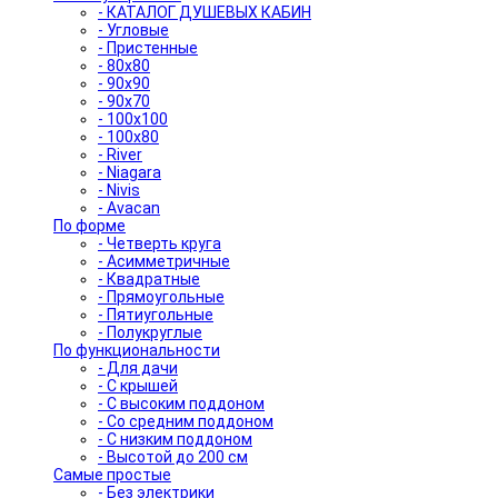
- КАТАЛОГ ДУШЕВЫХ КАБИН
- Угловые
- Пристенные
- 80x80
- 90x90
- 90x70
- 100x100
- 100x80
- River
- Niagara
- Nivis
- Avacan
По форме
- Четверть круга
- Асимметричные
- Квадратные
- Прямоугольные
- Пятиугольные
- Полукруглые
По функциональности
- Для дачи
- С крышей
- С высоким поддоном
- Со средним поддоном
- С низким поддоном
- Высотой до 200 см
Самые простые
- Без электрики