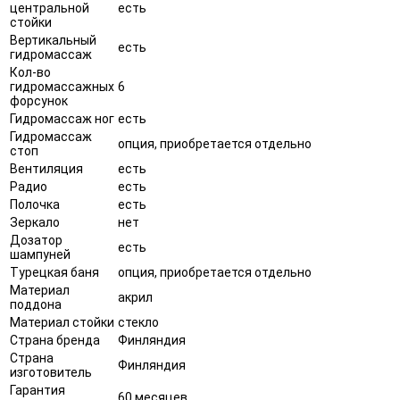
центральной
есть
стойки
Вертикальный
есть
гидромассаж
Кол-во
гидромассажных
6
форсунок
Гидромассаж ног
есть
Гидромассаж
опция, приобретается отдельно
стоп
Вентиляция
есть
Радио
есть
Полочка
есть
Зеркало
нет
Дозатор
есть
шампуней
Турецкая баня
опция, приобретается отдельно
Материал
акрил
поддона
Материал стойки
стекло
Страна бренда
Финляндия
Страна
Финляндия
изготовитель
Гарантия
60 месяцев