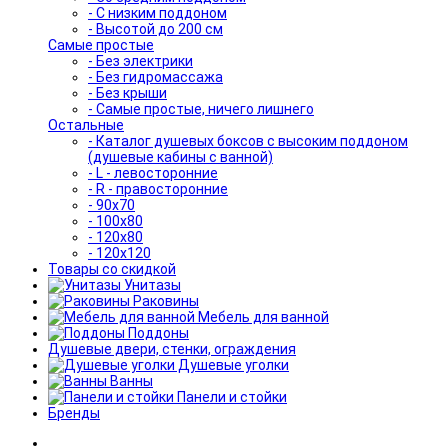
- С низким поддоном
- Высотой до 200 см
Самые простые
- Без электрики
- Без гидромассажа
- Без крыши
- Самые простые, ничего лишнего
Остальные
- Каталог душевых боксов с высоким поддоном
(душевые кабины с ванной)
- L - левосторонние
- R - правосторонние
- 90x70
- 100x80
- 120x80
- 120x120
Товары со скидкой
Унитазы
Раковины
Мебель для ванной
Поддоны
Душевые двери, стенки, ограждения
Душевые уголки
Ванны
Панели и стойки
Бренды