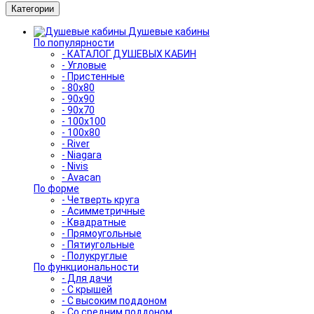
Категории
Душевые кабины
По популярности
- КАТАЛОГ ДУШЕВЫХ КАБИН
- Угловые
- Пристенные
- 80x80
- 90x90
- 90x70
- 100x100
- 100x80
- River
- Niagara
- Nivis
- Avacan
По форме
- Четверть круга
- Асимметричные
- Квадратные
- Прямоугольные
- Пятиугольные
- Полукруглые
По функциональности
- Для дачи
- С крышей
- С высоким поддоном
- Со средним поддоном