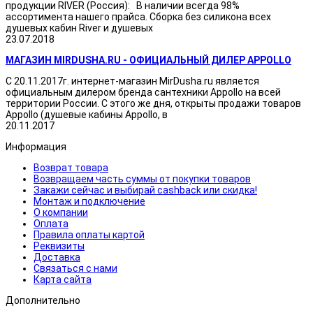
продукции RIVER (Россия): В наличии всегда 98%
ассортимента нашего прайса. Сборка без силикона всех
душевых кабин River и душевых
23.07.2018
МАГАЗИН MIRDUSHA.RU - ОФИЦИАЛЬНЫЙ ДИЛЕР APPOLLO
С 20.11.2017г. интернет-магазин MirDusha.ru является
официальным дилером бренда сантехники Appollo на всей
территории России. С этого же дня, открыты продажи товаров
Appollo (душевые кабины Appollo, в
20.11.2017
Информация
Возврат товара
Возвращаем часть суммы от покупки товаров
Закажи сейчас и выбирай cashback или скидка!
Монтаж и подключение
О компании
Оплата
Правила оплаты картой
Реквизиты
Доставка
Связаться с нами
Карта сайта
Дополнительно