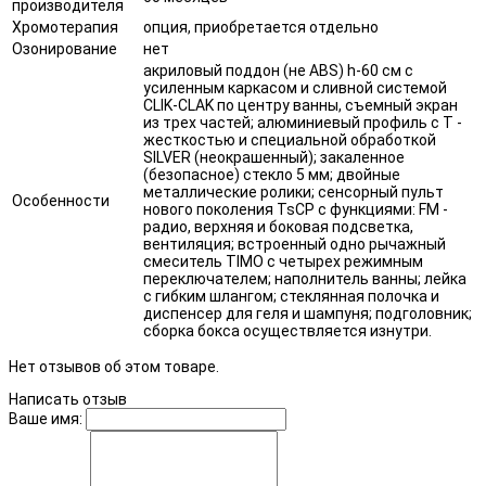
производителя
Хромотерапия
опция, приобретается отдельно
Озонирование
нет
акриловый поддон (не ABS) h-60 см с
усиленным каркасом и сливной системой
CLIK-CLAK по центру ванны, съемный экран
из трех частей; алюминиевый профиль с T -
жесткостью и специальной обработкой
SILVER (неокрашенный); закаленное
(безопасное) стекло 5 мм; двойные
металлические ролики; сенсорный пульт
Особенности
нового поколения TsCP с функциями: FM -
радио, верхняя и боковая подсветка,
вентиляция; встроенный одно рычажный
смеситель TIMO с четырех режимным
переключателем; наполнитель ванны; лейка
с гибким шлангом; стеклянная полочка и
диспенсер для геля и шампуня; подголовник;
сборка бокса осуществляется изнутри.
Нет отзывов об этом товаре.
Написать отзыв
Ваше имя: