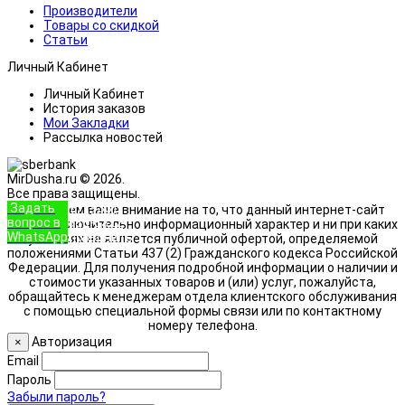
Производители
Товары со скидкой
Статьи
Личный Кабинет
Личный Кабинет
История заказов
Мои Закладки
Рассылка новостей
MirDusha.ru © 2026.
Все права защищены.
Задать
+7 (933)
Обращаем ваше внимание на то, что данный интернет-сайт
вопрос в
888-8322
носит исключительно информационный характер и ни при каких
WhatsApp
Позвонить
условиях не является публичной офертой, определяемой
положениями Статьи 437 (2) Гражданского кодекса Российской
Федерации. Для получения подробной информации о наличии и
стоимости указанных товаров и (или) услуг, пожалуйста,
обращайтесь к менеджерам отдела клиентского обслуживания
с помощью специальной формы связи или по контактному
номеру телефона.
Авторизация
×
Email
Пароль
Забыли пароль?