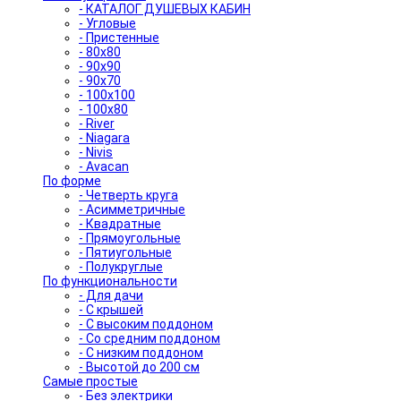
- КАТАЛОГ ДУШЕВЫХ КАБИН
- Угловые
- Пристенные
- 80x80
- 90x90
- 90x70
- 100x100
- 100x80
- River
- Niagara
- Nivis
- Avacan
По форме
- Четверть круга
- Асимметричные
- Квадратные
- Прямоугольные
- Пятиугольные
- Полукруглые
По функциональности
- Для дачи
- С крышей
- С высоким поддоном
- Со средним поддоном
- С низким поддоном
- Высотой до 200 см
Самые простые
- Без электрики