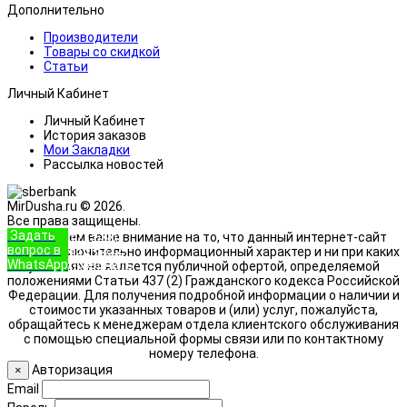
Дополнительно
Производители
Товары со скидкой
Статьи
Личный Кабинет
Личный Кабинет
История заказов
Мои Закладки
Рассылка новостей
MirDusha.ru © 2026.
Все права защищены.
Задать
+7 (933)
Обращаем ваше внимание на то, что данный интернет-сайт
вопрос в
888-8322
носит исключительно информационный характер и ни при каких
WhatsApp
Позвонить
условиях не является публичной офертой, определяемой
положениями Статьи 437 (2) Гражданского кодекса Российской
Федерации. Для получения подробной информации о наличии и
стоимости указанных товаров и (или) услуг, пожалуйста,
обращайтесь к менеджерам отдела клиентского обслуживания
с помощью специальной формы связи или по контактному
номеру телефона.
Авторизация
×
Email