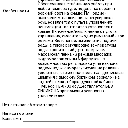
Обеспечивает стабильную работу при
любой температуре; подсветка верхняя -
Особенности
верхний свет на крыше; FM - радио -
включение/выключение и регулировка
осуществляется с пульта управления;
вентиляция - вентилятор установлен в
крыше. Включение/выключение с пульта
управления; смеситель одно рычажный - три
режима. Включение/выключение подачи
воды, а также регулировка температуры
воды; тропический душ - на крыше;
массажная лейка - 3 режима массажа;
гидромассаж спины 6 форсунок - с
возможностью регулировки угла наклона
подачи воды; саморегулирующие ролики -
усиленные; стеклянная полочка - для мыла и
шампуня с высоким бортиком; зеркало - на
задней стенке; сборка душевой кабины
TIMOeco TE-0700 осуществляется БЕЗ
СИЛИКОНА при помощи резиновых
уплотнителей.
Нет отзывов об этом товаре.
Написать отзыв
Ваше имя: