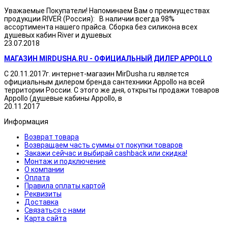
Уважаемые Покупатели! Напоминаем Вам о преимуществах
продукции RIVER (Россия): В наличии всегда 98%
ассортимента нашего прайса. Сборка без силикона всех
душевых кабин River и душевых
23.07.2018
МАГАЗИН MIRDUSHA.RU - ОФИЦИАЛЬНЫЙ ДИЛЕР APPOLLO
С 20.11.2017г. интернет-магазин MirDusha.ru является
официальным дилером бренда сантехники Appollo на всей
территории России. С этого же дня, открыты продажи товаров
Appollo (душевые кабины Appollo, в
20.11.2017
Информация
Возврат товара
Возвращаем часть суммы от покупки товаров
Закажи сейчас и выбирай cashback или скидка!
Монтаж и подключение
О компании
Оплата
Правила оплаты картой
Реквизиты
Доставка
Связаться с нами
Карта сайта