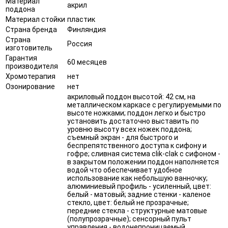
Материал
акрил
поддона
Материал стойки
пластик
Страна бренда
Финляндия
Страна
Россия
изготовитель
Гарантия
60 месяцев
производителя
Хромотерапия
нет
Озонирование
нет
акриловый поддон высотой: 42 см, на
металлическом каркасе с регулируемыми по
высоте ножками; поддон легко и быстро
установить достаточно выставить по
уровню высоту всех ножек поддона;
съемный экран - для быстрого и
беспрепятственного доступа к сифону и
гофре; сливная система clik-clak с сифоном -
в закрытом положении поддон наполняется
водой что обеспечивает удобное
использование как небольшую ванночку;
алюминиевый профиль - усиленный, цвет:
белый - матовый; задние стенки - каленое
стекло, цвет: белый не прозрачные;
передние стекла - структурные матовые
(полупрозрачные); сенсорный пульт
управления - водонепроницаемый.