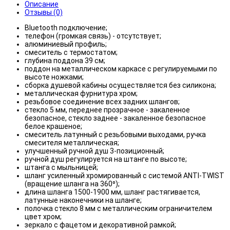
Описание
Отзывы (0)
Bluetooth подключение;
телефон (громкая связь) - отсутствует;
алюминиевый профиль;
смеситель с термостатом;
глубина поддона 39 см;
поддон на металлическом каркасе с регулируемыми по
высоте ножками;
сборка душевой кабины осуществляется без силикона;
металлическая фурнитура хром;
резьбовое соединение всех задних шлангов;
стекло 5 мм, переднее прозрачное - закаленное
безопасное, стекло заднее - закаленное безопасное
белое крашеное;
смеситель латунный с резьбовыми выходами, ручка
смесителя металлическая;
улучшенный ручной душ 3-позиционный;
ручной душ регулируется на штанге по высоте;
штанга с мыльницей;
шланг усиленный хромированный с системой ANTI-TWIST
(вращение шланга на 360⁰);
длина шланга 1500-1900 мм, шланг растягивается,
латунные наконечники на шланге;
полочка стекло 8 мм с металлическим ограничителем
цвет хром;
зеркало с фацетом и декоративной рамкой;