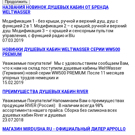
Продолжить
НАЗВАНИЯ НОВИНОК ДУШЕВЫХ КАБИН ОТ БРЕНДА
WELTWASSER
Модификация 1 - без крыши, ручной и верхний душ, душ с
функцией 2 в 1. Модификация 2 – с крышей, ручной и верхний
душ. Модификация 3 – с крышей и сенсорным пультом
управления, с функцией радио и Blu
07.03.2019
НОВИНКИ ДУШЕВЫХ КАБИН WELTWASSER СЕРИИ WW500
PREMIUM
Уважаемые покупатели! Мы с удовольствием сообщаем Вам,
что к нам на склад поступили душевые кабины WeltWasser
(Германия) новой серии WW500 PREMIUM. После 11 месяцев
упорных трудов немецких и
15.02.2019
ПРЕИМУЩЕСТВА ДУШЕВЫХ КАБИН RIVER
Уважаемые Покупатели! Напоминаем Вам о преимуществах
продукции RIVER (Россия): В наличии всегда 98%
ассортимента нашего прайса. Сборка без силикона всех
душевых кабин River и душевых
23.07.2018
МАГАЗИН MIRDUSHA.RU - ОФИЦИАЛЬНЫЙ ДИЛЕР APPOLLO