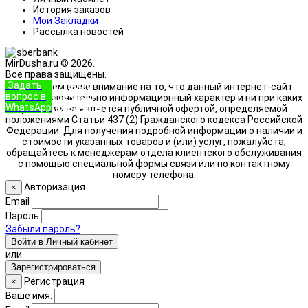
История заказов
Мои Закладки
Рассылка новостей
MirDusha.ru © 2026.
Все права защищены.
Задать
+7 (933)
Обращаем ваше внимание на то, что данный интернет-сайт
вопрос в
888-8322
носит исключительно информационный характер и ни при каких
WhatsApp
Позвонить
условиях не является публичной офертой, определяемой
положениями Статьи 437 (2) Гражданского кодекса Российской
Федерации. Для получения подробной информации о наличии и
стоимости указанных товаров и (или) услуг, пожалуйста,
обращайтесь к менеджерам отдела клиентского обслуживания
с помощью специальной формы связи или по контактному
номеру телефона.
Авторизация
×
Email
Пароль
Забыли пароль?
Войти в Личный кабинет
или
Зарегистрироваться
Регистрация
×
Ваше имя: