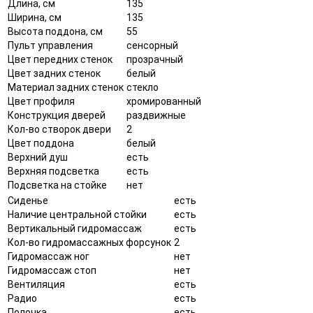
Длина, см
135
Ширина, см
135
Высота поддона, см
55
Пульт управления
сенсорный
Цвет передних стенок
прозрачный
Цвет задних стенок
белый
Материал задних стенок
стекло
Цвет профиля
хромированный
Конструкция дверей
раздвижные
Кол-во створок двери
2
Цвет поддона
белый
Верхний душ
есть
Верхняя подсветка
есть
Подсветка на стойке
нет
Сиденье
есть
Наличие центральной стойки
есть
Вертикальный гидромассаж
есть
Кол-во гидромассажных форсунок
2
Гидромассаж ног
нет
Гидромассаж стоп
нет
Вентиляция
есть
Радио
есть
Полочка
есть