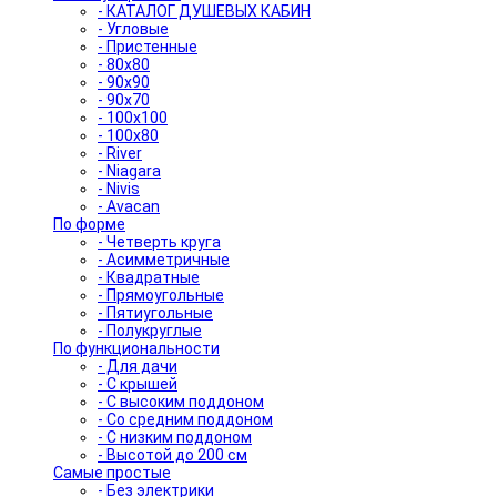
- КАТАЛОГ ДУШЕВЫХ КАБИН
- Угловые
- Пристенные
- 80x80
- 90x90
- 90x70
- 100x100
- 100x80
- River
- Niagara
- Nivis
- Avacan
По форме
- Четверть круга
- Асимметричные
- Квадратные
- Прямоугольные
- Пятиугольные
- Полукруглые
По функциональности
- Для дачи
- С крышей
- С высоким поддоном
- Со средним поддоном
- С низким поддоном
- Высотой до 200 см
Самые простые
- Без электрики