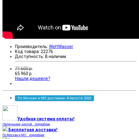
Производитель:
WeltWasser
Код товара:
22276
Доступность:
В наличии
77 600
р.
65 960
р.
Нашли дешевле?
По Москве и МО доставим: 8 Августа 2026
Удобная система оплаты!
Наличными, картой...подробнее
Бесплатная доставка!
По Москве и МО...подробнее