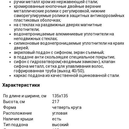
ручки металл хром из нержавеющей стали;
хромированные кнопочные двойные верхние
металлические ролики с регулировкой, нижние
саморегулируемые ролики в защитных антикоррозийных
пластиковых оболочках;
на стеклах на раздвижных дверях магнитные
уплотнители;
водонепроницаемые алюминиевые уплотнители на
неподвижных стеклах;
силиконовые водонепроницаемые уплотнители на краях
дверей;
акриловый поддон с сифоном, экран съемный;
в поддоне анти скользящее специальное покрытие;
сифон с гидрозатвором(«водяным замком»), клапан
сифона металл, сетка для улавливания волос,
гофрированная труба (выход 40/50);
каркас поддона из качественной оцинкованной стали.
Характеристики
По длине и ширине, см
135x135
Высота, см
217
Форма
четверть круга
Расположение
угловая
Наличие крыши
есть
Тип поддона
высокий