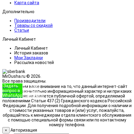
Карта сайта
Дополнительно
Производители
Товары со скидкой
Статьи
Личный Кабинет
Личный Кабинет
История заказов
Мои Закладки
Рассылка новостей
MirDusha.ru © 2026.
Все права защищены.
Задать
+7 (933)
Обращаем ваше внимание на то, что данный интернет-сайт
вопрос в
888-8322
носит исключительно информационный характер и ни при каких
WhatsApp
Позвонить
условиях не является публичной офертой, определяемой
положениями Статьи 437 (2) Гражданского кодекса Российской
Федерации. Для получения подробной информации о наличии и
стоимости указанных товаров и (или) услуг, пожалуйста,
обращайтесь к менеджерам отдела клиентского обслуживания
с помощью специальной формы связи или по контактному
номеру телефона.
Авторизация
×