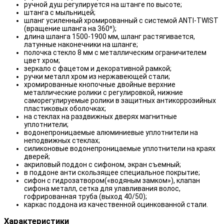
ручной душ регулируется на штанге по высоте;
штанга с мыльницей;
шланг усиленный хромированный с системой ANTI-TWIST
(вращение шланга на 360⁰);
длина шланга 1500-1900 мм, шланг растягивается,
латунные наконечники на шланге;
полочка стекло 8 мм с металлическим ограничителем
цвет хром;
зеркало с фацетом и декоративной рамкой;
ручки металл хром из нержавеющей стали;
хромированные кнопочные двойные верхние
металлические ролики с регулировкой, нижние
саморегулируемые ролики в защитных антикоррозийных
пластиковых оболочках;
на стеклах на раздвижных дверях магнитные
уплотнители;
водонепроницаемые алюминиевые уплотнители на
неподвижных стеклах;
силиконовые водонепроницаемые уплотнители на краях
дверей;
акриловый поддон с сифоном, экран съемный;
в поддоне анти скользящее специальное покрытие;
сифон с гидрозатвором(«водяным замком»), клапан
сифона металл, сетка для улавливания волос,
гофрированная труба (выход 40/50);
каркас поддона из качественной оцинкованной стали.
Характеристики