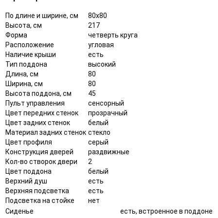
По длине и ширине, см
80x80
Высота, см
217
Форма
четверть круга
Расположение
угловая
Наличие крыши
есть
Тип поддона
высокий
Длина, см
80
Ширина, см
80
Высота поддона, см
45
Пульт управления
сенсорный
Цвет передних стенок
прозрачный
Цвет задних стенок
белый
Материал задних стенок
стекло
Цвет профиля
серый
Конструкция дверей
раздвижные
Кол-во створок двери
2
Цвет поддона
белый
Верхний душ
есть
Верхняя подсветка
есть
Подсветка на стойке
нет
Сиденье
есть, встроенное в поддоне