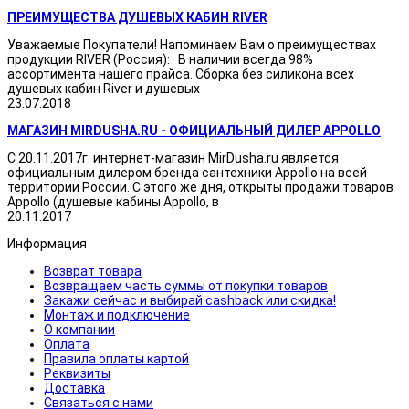
ПРЕИМУЩЕСТВА ДУШЕВЫХ КАБИН RIVER
Уважаемые Покупатели! Напоминаем Вам о преимуществах
продукции RIVER (Россия): В наличии всегда 98%
ассортимента нашего прайса. Сборка без силикона всех
душевых кабин River и душевых
23.07.2018
МАГАЗИН MIRDUSHA.RU - ОФИЦИАЛЬНЫЙ ДИЛЕР APPOLLO
С 20.11.2017г. интернет-магазин MirDusha.ru является
официальным дилером бренда сантехники Appollo на всей
территории России. С этого же дня, открыты продажи товаров
Appollo (душевые кабины Appollo, в
20.11.2017
Информация
Возврат товара
Возвращаем часть суммы от покупки товаров
Закажи сейчас и выбирай cashback или скидка!
Монтаж и подключение
О компании
Оплата
Правила оплаты картой
Реквизиты
Доставка
Связаться с нами