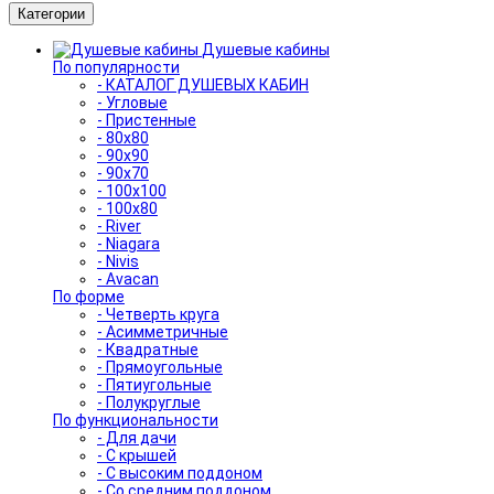
Категории
Душевые кабины
По популярности
- КАТАЛОГ ДУШЕВЫХ КАБИН
- Угловые
- Пристенные
- 80x80
- 90x90
- 90x70
- 100x100
- 100x80
- River
- Niagara
- Nivis
- Avacan
По форме
- Четверть круга
- Асимметричные
- Квадратные
- Прямоугольные
- Пятиугольные
- Полукруглые
По функциональности
- Для дачи
- С крышей
- С высоким поддоном
- Со средним поддоном