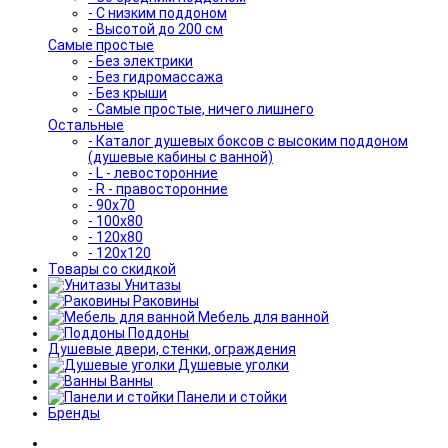
- С низким поддоном
- Высотой до 200 см
Самые простые
- Без электрики
- Без гидромассажа
- Без крыши
- Самые простые, ничего лишнего
Остальные
- Каталог душевых боксов с высоким поддоном
(душевые кабины с ванной)
- L - левосторонние
- R - правосторонние
- 90x70
- 100x80
- 120x80
- 120x120
Товары со скидкой
Унитазы
Раковины
Мебель для ванной
Поддоны
Душевые двери, стенки, ограждения
Душевые уголки
Ванны
Панели и стойки
Бренды