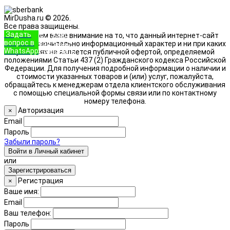
MirDusha.ru © 2026.
Все права защищены.
Задать
+7 (933)
Обращаем ваше внимание на то, что данный интернет-сайт
вопрос в
888-8322
носит исключительно информационный характер и ни при каких
WhatsApp
Позвонить
условиях не является публичной офертой, определяемой
положениями Статьи 437 (2) Гражданского кодекса Российской
Федерации. Для получения подробной информации о наличии и
стоимости указанных товаров и (или) услуг, пожалуйста,
обращайтесь к менеджерам отдела клиентского обслуживания
с помощью специальной формы связи или по контактному
номеру телефона.
Авторизация
×
Email
Пароль
Забыли пароль?
Войти в Личный кабинет
или
Зарегистрироваться
Регистрация
×
Ваше имя:
Email
Ваш телефон:
Пароль