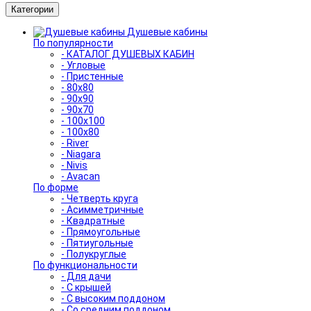
Категории
Душевые кабины
По популярности
- КАТАЛОГ ДУШЕВЫХ КАБИН
- Угловые
- Пристенные
- 80x80
- 90x90
- 90x70
- 100x100
- 100x80
- River
- Niagara
- Nivis
- Avacan
По форме
- Четверть круга
- Асимметричные
- Квадратные
- Прямоугольные
- Пятиугольные
- Полукруглые
По функциональности
- Для дачи
- С крышей
- С высоким поддоном
- Со средним поддоном