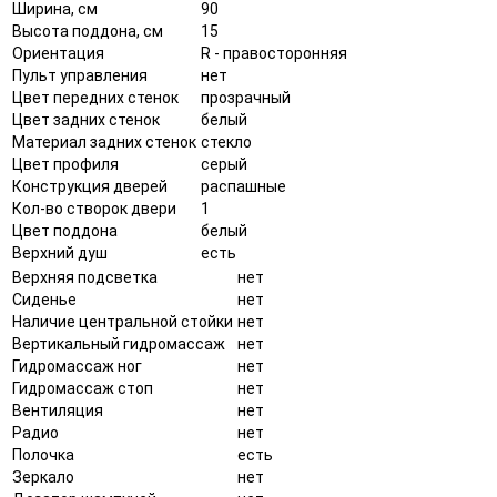
Ширина, см
90
Высота поддона, см
15
Ориентация
R - правосторонняя
Пульт управления
нет
Цвет передних стенок
прозрачный
Цвет задних стенок
белый
Материал задних стенок
стекло
Цвет профиля
серый
Конструкция дверей
распашные
Кол-во створок двери
1
Цвет поддона
белый
Верхний душ
есть
Верхняя подсветка
нет
Сиденье
нет
Наличие центральной стойки
нет
Вертикальный гидромассаж
нет
Гидромассаж ног
нет
Гидромассаж стоп
нет
Вентиляция
нет
Радио
нет
Полочка
есть
Зеркало
нет