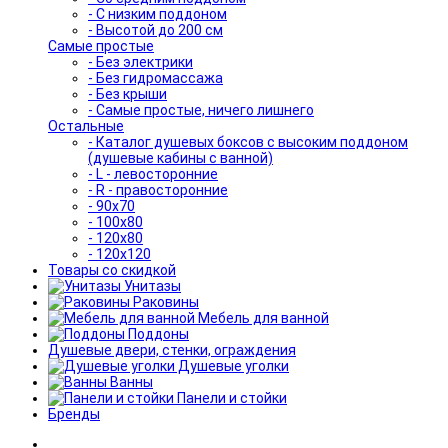
- С низким поддоном
- Высотой до 200 см
Самые простые
- Без электрики
- Без гидромассажа
- Без крыши
- Самые простые, ничего лишнего
Остальные
- Каталог душевых боксов с высоким поддоном
(душевые кабины с ванной)
- L - левосторонние
- R - правосторонние
- 90x70
- 100x80
- 120x80
- 120x120
Товары со скидкой
Унитазы
Раковины
Мебель для ванной
Поддоны
Душевые двери, стенки, ограждения
Душевые уголки
Ванны
Панели и стойки
Бренды