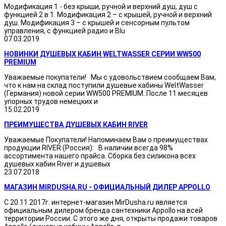
Модификация 1 - без крыши, ручной и верхний душ, душ с
функцией 2 в 1. Модификация 2 – с крышей, ручной и верхний
душ. Модификация 3 – с крышей и сенсорным пультом
управления, с функцией радио и Blu
07.03.2019
НОВИНКИ ДУШЕВЫХ КАБИН WELTWASSER СЕРИИ WW500
PREMIUM
Уважаемые покупатели! Мы с удовольствием сообщаем Вам,
что к нам на склад поступили душевые кабины WeltWasser
(Германия) новой серии WW500 PREMIUM. После 11 месяцев
упорных трудов немецких и
15.02.2019
ПРЕИМУЩЕСТВА ДУШЕВЫХ КАБИН RIVER
Уважаемые Покупатели! Напоминаем Вам о преимуществах
продукции RIVER (Россия): В наличии всегда 98%
ассортимента нашего прайса. Сборка без силикона всех
душевых кабин River и душевых
23.07.2018
МАГАЗИН MIRDUSHA.RU - ОФИЦИАЛЬНЫЙ ДИЛЕР APPOLLO
С 20.11.2017г. интернет-магазин MirDusha.ru является
официальным дилером бренда сантехники Appollo на всей
территории России. С этого же дня, открыты продажи товаров