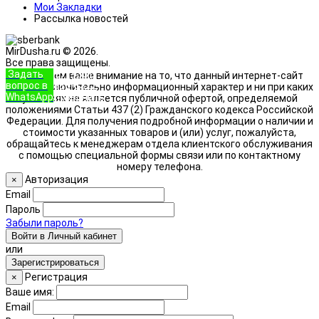
Мои Закладки
Рассылка новостей
MirDusha.ru © 2026.
Все права защищены.
Задать
+7 (933)
Обращаем ваше внимание на то, что данный интернет-сайт
вопрос в
888-8322
носит исключительно информационный характер и ни при каких
WhatsApp
Позвонить
условиях не является публичной офертой, определяемой
положениями Статьи 437 (2) Гражданского кодекса Российской
Федерации. Для получения подробной информации о наличии и
стоимости указанных товаров и (или) услуг, пожалуйста,
обращайтесь к менеджерам отдела клиентского обслуживания
с помощью специальной формы связи или по контактному
номеру телефона.
Авторизация
×
Email
Пароль
Забыли пароль?
Войти в Личный кабинет
или
Зарегистрироваться
Регистрация
×
Ваше имя:
Email