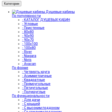
Категории
Душевые кабины
По популярности
- КАТАЛОГ ДУШЕВЫХ КАБИН
- Угловые
- Пристенные
- 80x80
- 90x90
- 90x70
- 100x100
- 100x80
- River
- Niagara
- Nivis
- Avacan
По форме
- Четверть круга
- Асимметричные
- Квадратные
- Прямоугольные
- Пятиугольные
- Полукруглые
По функциональности
- Для дачи
- С крышей
- С высоким поддоном
- Со средним поддоном