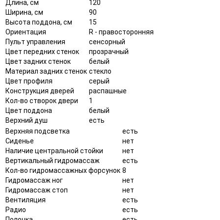
Длина, см
120
Ширина, см
90
Высота поддона, см
15
Ориентация
R - правосторонняя
Пульт управления
сенсорный
Цвет передних стенок
прозрачный
Цвет задних стенок
белый
Материал задних стенок
стекло
Цвет профиля
серый
Конструкция дверей
распашные
Кол-во створок двери
1
Цвет поддона
белый
Верхний душ
есть
Верхняя подсветка
есть
Сиденье
нет
Наличие центральной стойки
нет
Вертикальный гидромассаж
есть
Кол-во гидромассажных форсунок
8
Гидромассаж ног
нет
Гидромассаж стоп
нет
Вентиляция
есть
Радио
есть
Полочка
есть