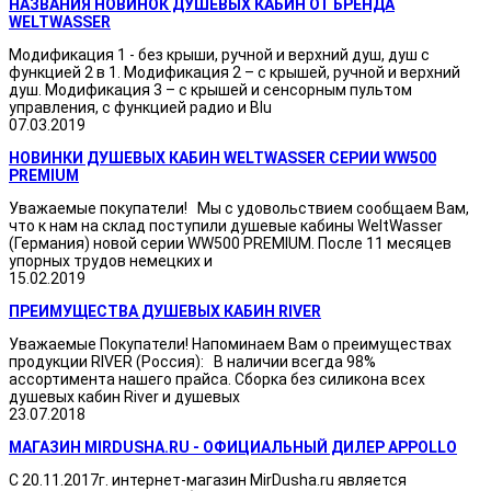
НАЗВАНИЯ НОВИНОК ДУШЕВЫХ КАБИН ОТ БРЕНДА
WELTWASSER
Модификация 1 - без крыши, ручной и верхний душ, душ с
функцией 2 в 1. Модификация 2 – с крышей, ручной и верхний
душ. Модификация 3 – с крышей и сенсорным пультом
управления, с функцией радио и Blu
07.03.2019
НОВИНКИ ДУШЕВЫХ КАБИН WELTWASSER СЕРИИ WW500
PREMIUM
Уважаемые покупатели! Мы с удовольствием сообщаем Вам,
что к нам на склад поступили душевые кабины WeltWasser
(Германия) новой серии WW500 PREMIUM. После 11 месяцев
упорных трудов немецких и
15.02.2019
ПРЕИМУЩЕСТВА ДУШЕВЫХ КАБИН RIVER
Уважаемые Покупатели! Напоминаем Вам о преимуществах
продукции RIVER (Россия): В наличии всегда 98%
ассортимента нашего прайса. Сборка без силикона всех
душевых кабин River и душевых
23.07.2018
МАГАЗИН MIRDUSHA.RU - ОФИЦИАЛЬНЫЙ ДИЛЕР APPOLLO
С 20.11.2017г. интернет-магазин MirDusha.ru является