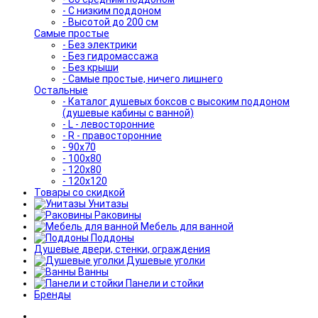
- С низким поддоном
- Высотой до 200 см
Самые простые
- Без электрики
- Без гидромассажа
- Без крыши
- Самые простые, ничего лишнего
Остальные
- Каталог душевых боксов с высоким поддоном
(душевые кабины с ванной)
- L - левосторонние
- R - правосторонние
- 90x70
- 100x80
- 120x80
- 120x120
Товары со скидкой
Унитазы
Раковины
Мебель для ванной
Поддоны
Душевые двери, стенки, ограждения
Душевые уголки
Ванны
Панели и стойки
Бренды