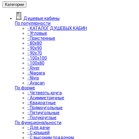
Категории
Душевые кабины
По популярности
- КАТАЛОГ ДУШЕВЫХ КАБИН
- Угловые
- Пристенные
- 80x80
- 90x90
- 90x70
- 100x100
- 100x80
- River
- Niagara
- Nivis
- Avacan
По форме
- Четверть круга
- Асимметричные
- Квадратные
- Прямоугольные
- Пятиугольные
- Полукруглые
По функциональности
- Для дачи
- С крышей
- С высоким поддоном