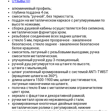
Отзывы (0)
алюминиевый профиль;
глубина поддона 4 см;
смеситель "ручной", без термостата;
поддон на металлическом каркасе с регулируемыми по
высоте ножками;
сборка душевой кабины осуществляется без силикона;
металлическая фурнитура хром;
резьбовое соединение всех задних шлангов;
стекло 5 мм, переднее прозрачное - закаленное
безопасное, стекло заднее - закаленное безопасное
белое крашеное;
смеситель латунный с резьбовыми выходами, ручка
смесителя металлическая;
улучшенный ручной душ 3-позиционный;
ручной душ регулируется на штанге по высоте;
штанга с мыльницей;
шланг усиленный хромированный с системой ANTI-TWIST
(вращение шланга на 360⁰);
длина шланга 1500-1900 мм, шланг растягивается,
латунные наконечники на шланге;
полочка стекло 8 мм с металлическим ограничителем
цвет хром;
зеркало с фацетом и декоративной рамкой;
ручки металл хром из нержавеющей стали;
хромированные кнопочные двойные верхние
металлические ролики с регулировкой, нижние