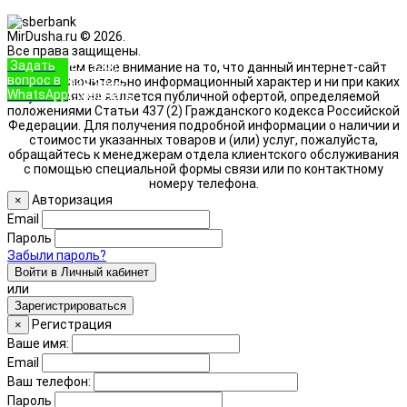
MirDusha.ru © 2026.
Все права защищены.
Задать
+7 (933)
Обращаем ваше внимание на то, что данный интернет-сайт
вопрос в
888-8322
носит исключительно информационный характер и ни при каких
WhatsApp
Позвонить
условиях не является публичной офертой, определяемой
положениями Статьи 437 (2) Гражданского кодекса Российской
Федерации. Для получения подробной информации о наличии и
стоимости указанных товаров и (или) услуг, пожалуйста,
обращайтесь к менеджерам отдела клиентского обслуживания
с помощью специальной формы связи или по контактному
номеру телефона.
Авторизация
×
Email
Пароль
Забыли пароль?
Войти в Личный кабинет
или
Зарегистрироваться
Регистрация
×
Ваше имя:
Email
Ваш телефон:
Пароль