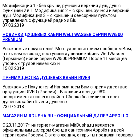
Модификация 1 - без крыши, ручной и верхний душ, душ с
функцией 2 в 1. Модификация 2 – с крышей, ручной и верхний
душ. Модификация 3 – с крышей и сенсорным пультом
управления, с функцией радио и Blu
07.03.2019
НОВИНКИ ДУШЕВЫХ КАБИН WELTWASSER СЕРИИ WW500
PREMIUM
Уважаемые покупатели! Мы с удовольствием сообщаем Вам,
что к нам на склад поступили душевые кабины WeltWasser
(Германия) новой серии WW500 PREMIUM. После 11 месяцев
упорных трудов немецких и
15.02.2019
ПРЕИМУЩЕСТВА ДУШЕВЫХ КАБИН RIVER
Уважаемые Покупатели! Напоминаем Вам о преимуществах
продукции RIVER (Россия): В наличии всегда 98%
ассортимента нашего прайса. Сборка без силикона всех
душевых кабин River и душевых
23.07.2018
МАГАЗИН MIRDUSHA.RU - ОФИЦИАЛЬНЫЙ ДИЛЕР APPOLLO
С 20.11.2017г. интернет-магазин MirDusha.ru является
официальным дилером бренда сантехники Appollo на всей
территории России. С этого же дня, открыты продажи товаров