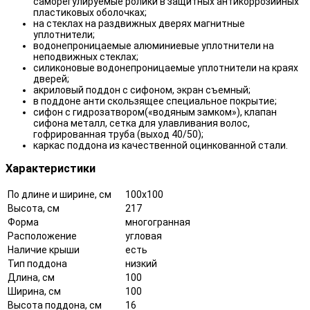
саморегулируемые ролики в защитных антикоррозийных
пластиковых оболочках;
на стеклах на раздвижных дверях магнитные
уплотнители;
водонепроницаемые алюминиевые уплотнители на
неподвижных стеклах;
силиконовые водонепроницаемые уплотнители на краях
дверей;
акриловый поддон с сифоном, экран съемный;
в поддоне анти скользящее специальное покрытие;
сифон с гидрозатвором(«водяным замком»), клапан
сифона металл, сетка для улавливания волос,
гофрированная труба (выход 40/50);
каркас поддона из качественной оцинкованной стали.
Характеристики
По длине и ширине, см
100x100
Высота, см
217
Форма
многогранная
Расположение
угловая
Наличие крыши
есть
Тип поддона
низкий
Длина, см
100
Ширина, см
100
Высота поддона, см
16