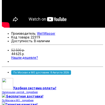
Производитель:
WeltWasser
Код товара:
22319
Доступность:
В наличии
52 500
р.
44 625
р.
Нашли дешевле?
По Москве и МО доставим: 8 Августа 2026
Удобная система оплаты!
Наличными, картой...подробнее
Бесплатная доставка!
По Москве и МО...подробнее
Гарантия качества!