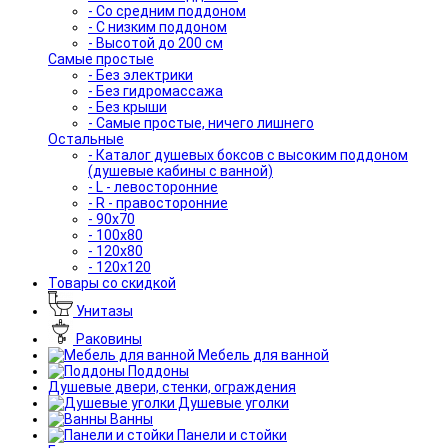
- Со средним поддоном
- С низким поддоном
- Высотой до 200 см
Самые простые
- Без электрики
- Без гидромассажа
- Без крыши
- Самые простые, ничего лишнего
Остальные
- Каталог душевых боксов с высоким поддоном
(душевые кабины с ванной)
- L - левосторонние
- R - правосторонние
- 90x70
- 100x80
- 120x80
- 120x120
Товары со скидкой
Унитазы
Раковины
Мебель для ванной
Поддоны
Душевые двери, стенки, ограждения
Душевые уголки
Ванны
Панели и стойки