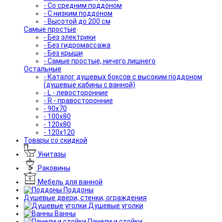
- Со средним поддоном
- С низким поддоном
- Высотой до 200 см
Самые простые
- Без электрики
- Без гидромассажа
- Без крыши
- Самые простые, ничего лишнего
Остальные
- Каталог душевых боксов с высоким поддоном
(душевые кабины с ванной)
- L - левосторонние
- R - правосторонние
- 90x70
- 100x80
- 120x80
- 120x120
Товары со скидкой
Унитазы
Раковины
Мебель для ванной
Поддоны
Душевые двери, стенки, ограждения
Душевые уголки
Ванны
Панели и стойки