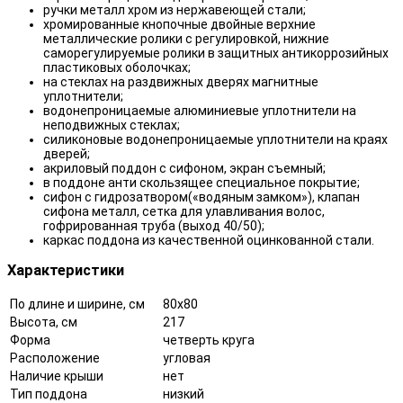
ручки металл хром из нержавеющей стали;
хромированные кнопочные двойные верхние
металлические ролики с регулировкой, нижние
саморегулируемые ролики в защитных антикоррозийных
пластиковых оболочках;
на стеклах на раздвижных дверях магнитные
уплотнители;
водонепроницаемые алюминиевые уплотнители на
неподвижных стеклах;
силиконовые водонепроницаемые уплотнители на краях
дверей;
акриловый поддон с сифоном, экран съемный;
в поддоне анти скользящее специальное покрытие;
сифон с гидрозатвором(«водяным замком»), клапан
сифона металл, сетка для улавливания волос,
гофрированная труба (выход 40/50);
каркас поддона из качественной оцинкованной стали.
Характеристики
По длине и ширине, см
80x80
Высота, см
217
Форма
четверть круга
Расположение
угловая
Наличие крыши
нет
Тип поддона
низкий