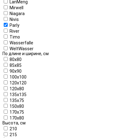
LanMeng
Mirwell
Niagara
Nivis
Parly
River
Timo
Wasserfalle
WeltWasser
По длине и ширине, см
80x80
85x85
90x90
100x100
120x120
120x80
135x135
135x75
150x80
170x75
170x80
Высота, см
210
215