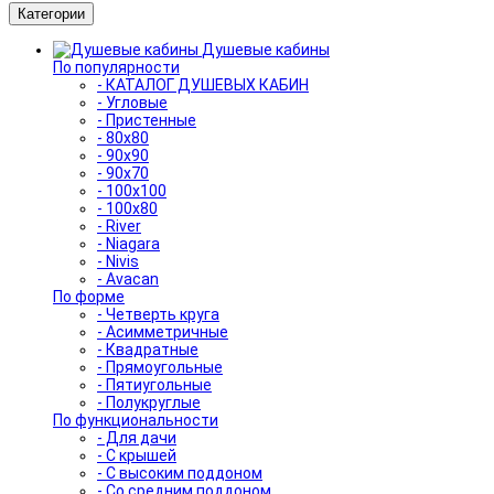
Категории
Душевые кабины
По популярности
- КАТАЛОГ ДУШЕВЫХ КАБИН
- Угловые
- Пристенные
- 80x80
- 90x90
- 90x70
- 100x100
- 100x80
- River
- Niagara
- Nivis
- Avacan
По форме
- Четверть круга
- Асимметричные
- Квадратные
- Прямоугольные
- Пятиугольные
- Полукруглые
По функциональности
- Для дачи
- С крышей
- С высоким поддоном
- Со средним поддоном