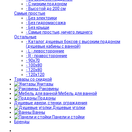
- С низким поддоном
- Высотой до 200 см
Самые простые
- Без электрики
- Без гидромассажа
- Без крыши
- Самые простые, ничего лишнего
Остальные
- Каталог душевых боксов с высоким поддоном
(душевые кабины с ванной)
- L - левосторонние
- R - правосторонние
- 90x70
- 100x80
- 120x80
- 120x120
Товары со скидкой
Унитазы
Раковины
Мебель для ванной
Поддоны
Душевые двери, стенки, ограждения
Душевые уголки
Ванны
Панели и стойки
Бренды