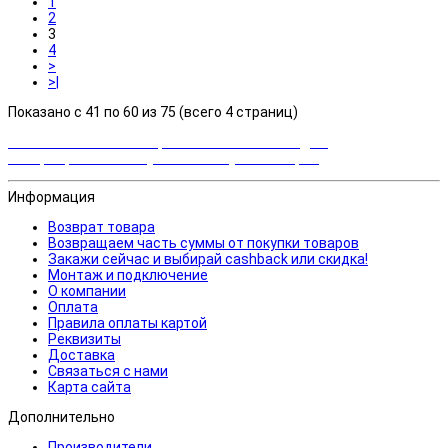
1
2
3
4
>
>|
Показано с 41 по 60 из 75 (всего 4 страниц)
Закажи сейчас и выбирай cashback или скидка!
Возвращаем часть суммы от покупки товаров
Информация
Возврат товара
Возвращаем часть суммы от покупки товаров
Закажи сейчас и выбирай cashback или скидка!
Монтаж и подключение
О компании
Оплата
Правила оплаты картой
Реквизиты
Доставка
Связаться с нами
Карта сайта
Дополнительно
Производители