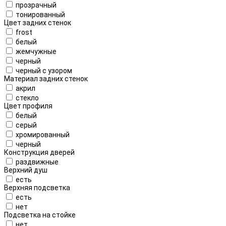
прозрачный
тонированный
Цвет задних стенок
frost
белый
жемчужные
черный
черный с узором
Материал задних стенок
акрил
стекло
Цвет профиля
белый
серый
хромированный
черный
Конструкция дверей
раздвижные
Верхний душ
есть
Верхняя подсветка
есть
нет
Подсветка на стойке
нет