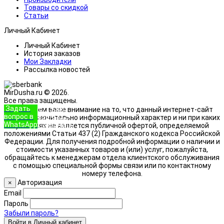
Товары со скидкой
Статьи
Личный Кабинет
Личный Кабинет
История заказов
Мои Закладки
Рассылка новостей
MirDusha.ru © 2026.
Все права защищены.
Задать
+7 (933)
Обращаем ваше внимание на то, что данный интернет-сайт
вопрос в
888-8322
носит исключительно информационный характер и ни при каких
WhatsApp
Позвонить
условиях не является публичной офертой, определяемой
положениями Статьи 437 (2) Гражданского кодекса Российской
Федерации. Для получения подробной информации о наличии и
стоимости указанных товаров и (или) услуг, пожалуйста,
обращайтесь к менеджерам отдела клиентского обслуживания
с помощью специальной формы связи или по контактному
номеру телефона.
Авторизация
×
Email
Пароль
Забыли пароль?
Войти в Личный кабинет