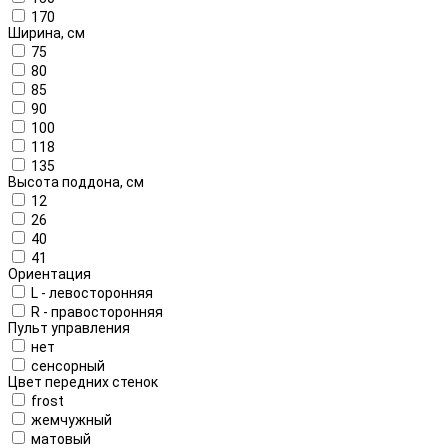
170
Ширина, см
75
80
85
90
100
118
135
Высота поддона, см
12
26
40
41
Ориентация
L - левосторонняя
R - правосторонняя
Пульт управления
нет
сенсорный
Цвет передних стенок
frost
жемчужный
матовый