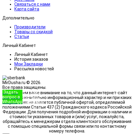
Связаться с нами
Карта сайта
Дополнительно
Производители
Товары со скидкой
Статьи
Личный Кабинет
Личный Кабинет
История заказов
Мои Закладки
Рассылка новостей
MirDusha.ru © 2026.
Все права защищены.
Задать
+7 (933)
Обращаем ваше внимание на то, что данный интернет-сайт
вопрос в
888-8322
носит исключительно информационный характер и ни при каких
WhatsApp
Позвонить
условиях не является публичной офертой, определяемой
положениями Статьи 437 (2) Гражданского кодекса Российской
Федерации. Для получения подробной информации о наличии и
стоимости указанных товаров и (или) услуг, пожалуйста,
обращайтесь к менеджерам отдела клиентского обслуживания
с помощью специальной формы связи или по контактному
номеру телефона.