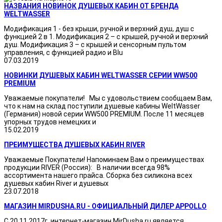
НАЗВАНИЯ НОВИНОК ДУШЕВЫХ КАБИН ОТ БРЕНДА
WELTWASSER
Модификация 1 - без крыши, ручной и верхний душ, душ с
функцией 2 в 1. Модификация 2 – с крышей, ручной и верхний
душ. Модификация 3 – с крышей и сенсорным пультом
управления, с функцией радио и Blu
07.03.2019
НОВИНКИ ДУШЕВЫХ КАБИН WELTWASSER СЕРИИ WW500
PREMIUM
Уважаемые покупатели! Мы с удовольствием сообщаем Вам,
что к нам на склад поступили душевые кабины WeltWasser
(Германия) новой серии WW500 PREMIUM. После 11 месяцев
упорных трудов немецких и
15.02.2019
ПРЕИМУЩЕСТВА ДУШЕВЫХ КАБИН RIVER
Уважаемые Покупатели! Напоминаем Вам о преимуществах
продукции RIVER (Россия): В наличии всегда 98%
ассортимента нашего прайса. Сборка без силикона всех
душевых кабин River и душевых
23.07.2018
МАГАЗИН MIRDUSHA.RU - ОФИЦИАЛЬНЫЙ ДИЛЕР APPOLLO
С 20.11.2017г. интернет-магазин MirDusha.ru является