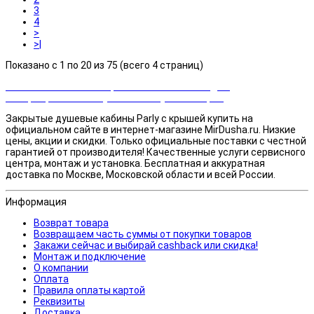
3
4
>
>|
Показано с 1 по 20 из 75 (всего 4 страниц)
Закажи сейчас и выбирай cashback или скидка!
Возвращаем часть суммы от покупки товаров
Закрытые душевые кабины Parly с крышей купить на
официальном сайте в интернет-магазине MirDusha.ru. Низкие
цены, акции и скидки. Только официальные поставки c честной
гарантией от производителя! Качественные услуги сервисного
центра, монтаж и установка. Бесплатная и аккуратная
доставка по Москве, Московской области и всей России.
Информация
Возврат товара
Возвращаем часть суммы от покупки товаров
Закажи сейчас и выбирай cashback или скидка!
Монтаж и подключение
О компании
Оплата
Правила оплаты картой
Реквизиты
Доставка