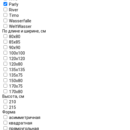
Parly
River
Timo
Wasserfalle
WeltWasser
По длине и ширине, см
80x80
85x85
90x90
100x100
120x120
120x80
135x135
135x75
150x80
170x75
170x80
Высота, см
210
215
Форма
асимметричная
квадратная
прямоугольная