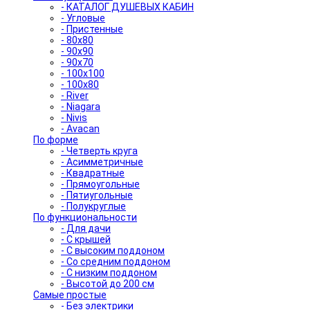
- КАТАЛОГ ДУШЕВЫХ КАБИН
- Угловые
- Пристенные
- 80x80
- 90x90
- 90x70
- 100x100
- 100x80
- River
- Niagara
- Nivis
- Avacan
По форме
- Четверть круга
- Асимметричные
- Квадратные
- Прямоугольные
- Пятиугольные
- Полукруглые
По функциональности
- Для дачи
- С крышей
- С высоким поддоном
- Со средним поддоном
- С низким поддоном
- Высотой до 200 см
Самые простые
- Без электрики