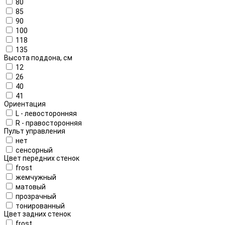
80
85
90
100
118
135
Высота поддона, см
12
26
40
41
Ориентация
L - левосторонняя
R - правосторонняя
Пульт управления
нет
сенсорный
Цвет передних стенок
frost
жемчужный
матовый
прозрачный
тонированный
Цвет задних стенок
frost