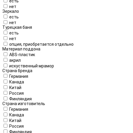
есть
нет
Зеркало
есть
нет
Турецкая баня
есть
нет
опция, приобретается отдельно
Материал поддона
ABS-пластик
акрил
искуственный мрамор
Страна бренда
Германия
Канада
Китай
Россия
Финляндия
Страна изготовитель
Германия
Канада
Китай
Россия
Финляндия