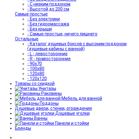
- С низким поддоном
- Высотой до 200 см
Самые простые
- Без электрики
- Без гидромассажа
- Без крыши
- Самые простые, ничего лишнего
Остальные
- Каталог душевых боксов с высоким поддоном
(душевые кабины с ванной)
- L - левосторонние
- R - правосторонние
- 90x70
- 100x80
- 120x80
- 120x120
Товары со скидкой
Унитазы
Раковины
Мебель для ванной
Поддоны
Душевые двери, стенки, ограждения
Душевые уголки
Ванны
Панели и стойки
Бренды