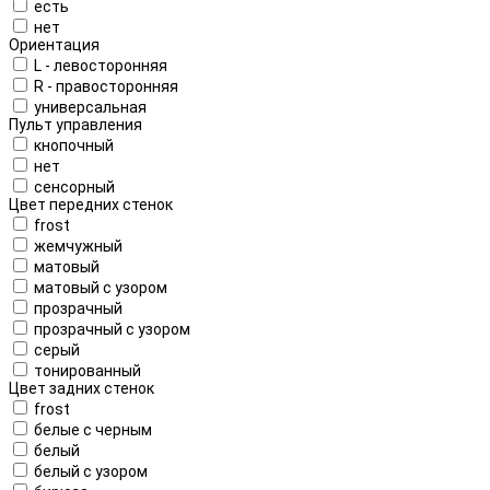
есть
нет
Ориентация
L - левосторонняя
R - правосторонняя
универсальная
Пульт управления
кнопочный
нет
сенсорный
Цвет передних стенок
frost
жемчужный
матовый
матовый с узором
прозрачный
прозрачный с узором
серый
тонированный
Цвет задних стенок
frost
белые с черным
белый
белый с узором