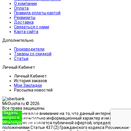
О компании
Оплата
Правила оплаты картой
Реквизиты
Доставка
Связаться с нами
Карта сайта
Дополнительно
Производители
Товары со скидкой
Статьи
Личный Кабинет
Личный Кабинет
История заказов
Мои Закладки
Рассылка новостей
MirDusha.ru © 2026.
Все права защищены.
Задать
+7 (933)
Обращаем ваше внимание на то, что данный интернет-сайт
вопрос в
888-8322
носит исключительно информационный характер и ни при каких
WhatsApp
Позвонить
условиях не является публичной офертой, определяемой
положениями Статьи 437 (2) Гражданского кодекса Российской