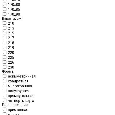
170x80
170x85
170x90
Высота, см
210
213
215
217
218
219
220
225
226
230
Форма
асимметричная
квадратная
многогранная
полукруглая
прямоугольная
четверть круга
Расположение
пристенная
угловая