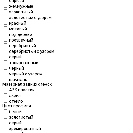
бирюза
жемчужные
зеркальный
золотистый с узором
красный
матовый
под дерево
прозрачный
серебристый
серебристый с узором
серый
тонированный
черный
черный с узором
шампань
Материал задних стенок
ABS пластик
акрил
стекло
Цвет профиля
белый
золотистый
серый
хромированный