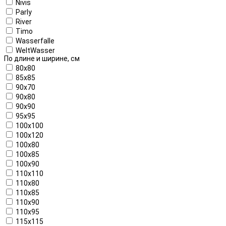
Nivis
Parly
River
Timo
Wasserfalle
WeltWasser
По длине и ширине, см
80x80
85x85
90x70
90x80
90x90
95x95
100x100
100x120
100x80
100x85
100x90
110x110
110x80
110x85
110x90
110x95
115x115