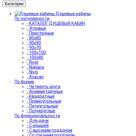
Категории
Душевые кабины
По популярности
- КАТАЛОГ ДУШЕВЫХ КАБИН
- Угловые
- Пристенные
- 80x80
- 90x90
- 90x70
- 100x100
- 100x80
- River
- Niagara
- Nivis
- Avacan
По форме
- Четверть круга
- Асимметричные
- Квадратные
- Прямоугольные
- Пятиугольные
- Полукруглые
По функциональности
- Для дачи
- С крышей
- С высоким поддоном
- Со средним поддоном