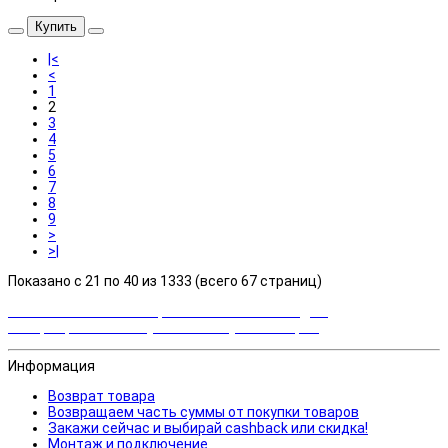
Купить
|<
<
1
2
3
4
5
6
7
8
9
>
>|
Показано с 21 по 40 из 1333 (всего 67 страниц)
Закажи сейчас и выбирай cashback или скидка!
Возвращаем часть суммы от покупки товаров
Информация
Возврат товара
Возвращаем часть суммы от покупки товаров
Закажи сейчас и выбирай cashback или скидка!
Монтаж и подключение