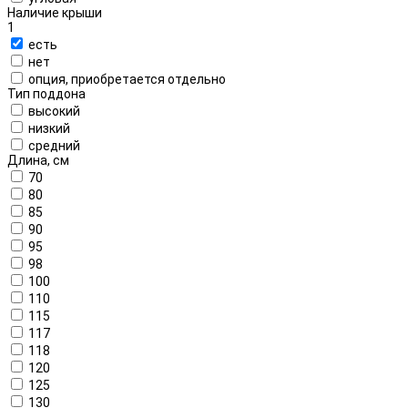
Наличие крыши
1
есть
нет
опция, приобретается отдельно
Тип поддона
высокий
низкий
средний
Длина, см
70
80
85
90
95
98
100
110
115
117
118
120
125
130