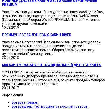
НОВИНКИ ДУШЕВЫХ КАБИН WELTWASSER СЕРИИ WW500
PREMIUM
Уважаемые покупатели! Мы с удовольствием сообщаем Вам,
что к нам на склад поступили душевые кабины WeltWasser
(Германия) новой серии WW500 PREMIUM. После 11 месяцев
упорных трудов немецких и
15.02.2019
ПРЕИМУЩЕСТВА ДУШЕВЫХ КАБИН RIVER
Уважаемые Покупатели! Напоминаем Вам о преимуществах
продукции RIVER (Россия): В наличии всегда 98%
ассортимента нашего прайса. Сборка без силикона всех
душевых кабин River и душевых
23.07.2018
МАГАЗИН MIRDUSHA.RU - ОФИЦИАЛЬНЫЙ ДИЛЕР APPOLLO
С 20.11.2017г. интернет-магазин MirDusha.ru является
официальным дилером бренда сантехники Appollo на всей
территории России. С этого же дня, открыты продажи товаров
Appollo (душевые кабины Appollo, в
20.11.2017
Информация
Возврат товара
Возвращаем часть суммы от покупки товаров