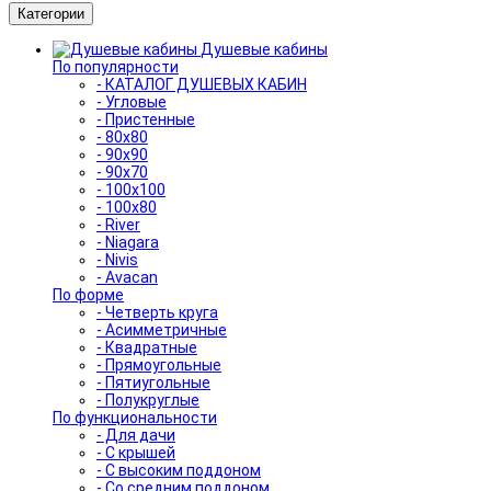
Категории
Душевые кабины
По популярности
- КАТАЛОГ ДУШЕВЫХ КАБИН
- Угловые
- Пристенные
- 80x80
- 90x90
- 90x70
- 100x100
- 100x80
- River
- Niagara
- Nivis
- Avacan
По форме
- Четверть круга
- Асимметричные
- Квадратные
- Прямоугольные
- Пятиугольные
- Полукруглые
По функциональности
- Для дачи
- С крышей
- С высоким поддоном
- Со средним поддоном