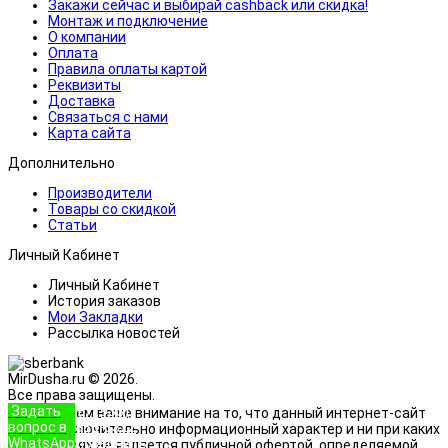
Закажи сейчас и выбирай cashback или скидка!
Монтаж и подключение
О компании
Оплата
Правила оплаты картой
Реквизиты
Доставка
Связаться с нами
Карта сайта
Дополнительно
Производители
Товары со скидкой
Статьи
Личный Кабинет
Личный Кабинет
История заказов
Мои Закладки
Рассылка новостей
MirDusha.ru © 2026.
Все права защищены.
Задать
+7 (933)
Обращаем ваше внимание на то, что данный интернет-сайт
вопрос в
888-8322
носит исключительно информационный характер и ни при каких
WhatsApp
Позвонить
условиях не является публичной офертой, определяемой