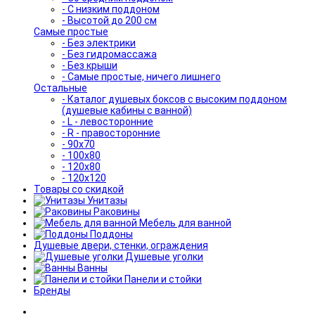
- С низким поддоном
- Высотой до 200 см
Самые простые
- Без электрики
- Без гидромассажа
- Без крыши
- Самые простые, ничего лишнего
Остальные
- Каталог душевых боксов с высоким поддоном
(душевые кабины с ванной)
- L - левосторонние
- R - правосторонние
- 90x70
- 100x80
- 120x80
- 120x120
Товары со скидкой
Унитазы
Раковины
Мебель для ванной
Поддоны
Душевые двери, стенки, ограждения
Душевые уголки
Ванны
Панели и стойки
Бренды