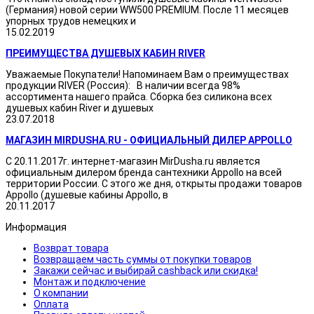
(Германия) новой серии WW500 PREMIUM. После 11 месяцев
упорных трудов немецких и
15.02.2019
ПРЕИМУЩЕСТВА ДУШЕВЫХ КАБИН RIVER
Уважаемые Покупатели! Напоминаем Вам о преимуществах
продукции RIVER (Россия): В наличии всегда 98%
ассортимента нашего прайса. Сборка без силикона всех
душевых кабин River и душевых
23.07.2018
МАГАЗИН MIRDUSHA.RU - ОФИЦИАЛЬНЫЙ ДИЛЕР APPOLLO
С 20.11.2017г. интернет-магазин MirDusha.ru является
официальным дилером бренда сантехники Appollo на всей
территории России. С этого же дня, открыты продажи товаров
Appollo (душевые кабины Appollo, в
20.11.2017
Информация
Возврат товара
Возвращаем часть суммы от покупки товаров
Закажи сейчас и выбирай cashback или скидка!
Монтаж и подключение
О компании
Оплата