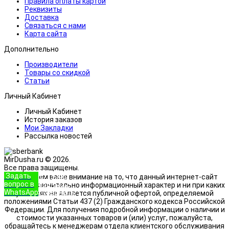
Правила оплаты картой
Реквизиты
Доставка
Связаться с нами
Карта сайта
Дополнительно
Производители
Товары со скидкой
Статьи
Личный Кабинет
Личный Кабинет
История заказов
Мои Закладки
Рассылка новостей
MirDusha.ru © 2026.
Все права защищены.
Задать
+7 (933)
Обращаем ваше внимание на то, что данный интернет-сайт
вопрос в
888-8322
носит исключительно информационный характер и ни при каких
WhatsApp
Позвонить
условиях не является публичной офертой, определяемой
положениями Статьи 437 (2) Гражданского кодекса Российской
Федерации. Для получения подробной информации о наличии и
стоимости указанных товаров и (или) услуг, пожалуйста,
обращайтесь к менеджерам отдела клиентского обслуживания