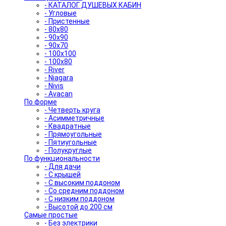
- КАТАЛОГ ДУШЕВЫХ КАБИН
- Угловые
- Пристенные
- 80x80
- 90x90
- 90x70
- 100x100
- 100x80
- River
- Niagara
- Nivis
- Avacan
По форме
- Четверть круга
- Асимметричные
- Квадратные
- Прямоугольные
- Пятиугольные
- Полукруглые
По функциональности
- Для дачи
- С крышей
- С высоким поддоном
- Со средним поддоном
- С низким поддоном
- Высотой до 200 см
Самые простые
- Без электрики