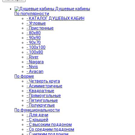
Душевые кабины
По популярности
- КАТАЛОГ ДУШЕВЫХ КАБИН
- Угловые
- Пристенные
- 80x80
- 90x90
- 90x70
- 100x100
- 100x80
- River
- Niagara
- Nivis
- Avacan
По форме
- Четверть круга
- Асимметричные
- Квадратные
- Прямоугольные
- Пятиугольные
- Полукруглые
По функциональности
- Для дачи
- С крышей
- С высоким поддоном
- Со средним поддоном
- С низким поддоном