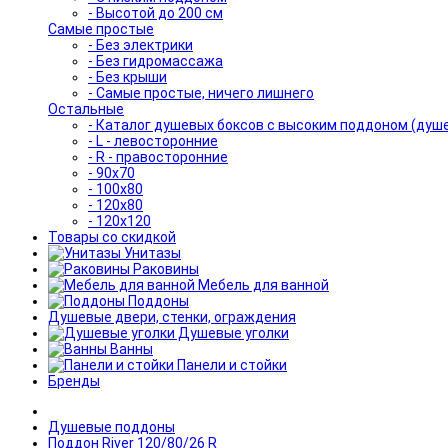
- Высотой до 200 см
Самые простые
- Без электрики
- Без гидромассажа
- Без крыши
- Самые простые, ничего лишнего
Остальные
- Каталог душевых боксов с высоким поддоном (душ
- L - левосторонние
- R - правосторонние
- 90x70
- 100x80
- 120x80
- 120x120
Товары со скидкой
Унитазы
Раковины
Мебель для ванной
Поддоны
Душевые двери, стенки, ограждения
Душевые уголки
Ванны
Панели и стойки
Бренды
Душевые поддоны
Поддон River 120/80/26 R